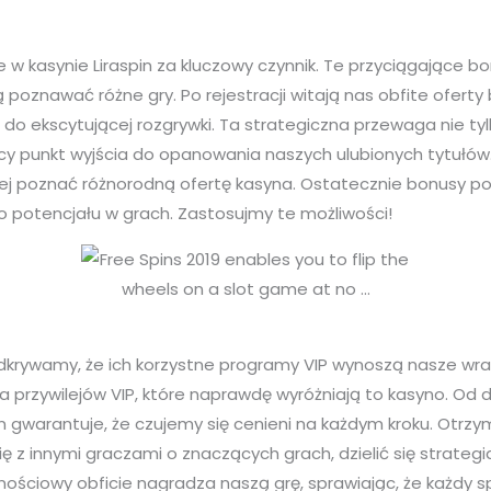
w kasynie Liraspin za kluczowy czynnik. Te przyciągające b
poznawać różne gry. Po rejestracji witają nas obfite ofert
do ekscytującej rozgrywki. Ta strategiczna przewaga nie ty
y punkt wyjścia do opanowania naszych ulubionych tytułów. 
j poznać różnorodną ofertę kasyna. Ostatecznie bonusy pow
 potencjału w grach. Zastosujmy te możliwości!
odkrywamy, że ich korzystne programy VIP wynoszą nasze wra
iata przywilejów VIP, które naprawdę wyróżniają to kasyno. 
in gwarantuje, że czujemy się cenieni na każdym kroku. Otr
 z innymi graczami o znaczących grach, dzielić się strategi
ościowy obficie nagradza naszą grę, sprawiając, że każdy spi