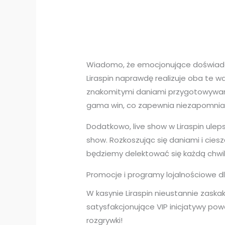
Wiadomo, że emocjonujące doświadczen
Liraspin naprawdę realizuje oba te 
znakomitymi daniami przygotowywany
gama win, co zapewnia niezapomnian
Dodatkowo, live show w Liraspin ule
show. Rozkoszując się daniami i cie
będziemy delektować się każdą chwil
Promocje i programy lojalnościowe d
W kasynie Liraspin nieustannie zaskak
satysfakcjonujące VIP inicjatywy po
rozgrywki!