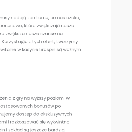
onusy nadają ton temu, co nas czeka,
y bonusowe, które zwiększają nasze
lko zwiększa nasze szanse na
Korzystając z tych ofert, tworzymy
italne w kasynie Liraspin są ważnym
żenia z gry na wyższy poziom. W
Od dostosowanych bonusów po
zymujemy dostęp do ekskluzywnych
ami i rozkoszować się wykwintną
n i zakład są jeszcze bardziej