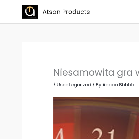
Skip
Atson Products
to
content
Niesamowita gra w
/
Uncategorized
/ By
Aaaaa Bbbbb