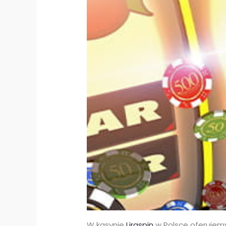
W kasynie
Liraspin
w Polsce oferujem