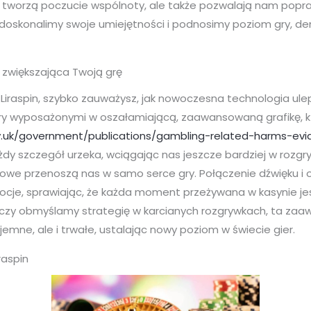
ylko tworzą poczucie wspólnoty, ale także pozwalają nam pop
doskonalimy swoje umiejętności i podnosimy poziom gry, de
 zwiększająca Twoją grę
e Liraspin, szybko zauważysz, jak nowoczesna technologia ul
 wyposażonymi w oszałamiającą, zaawansowaną grafikę, kt
.uk/government/publications/gambling-related-harms-evi
dy szczegół urzeka, wciągając nas jeszcze bardziej w rozgry
owe przenoszą nas w samo serce gry. Połączenie dźwięku i o
cje, sprawiając, że każda moment przeżywana w kasynie jes
, czy obmyślamy strategię w karcianych rozgrywkach, ta za
yjemne, ale i trwałe, ustalając nowy poziom w świecie gier.
raspin