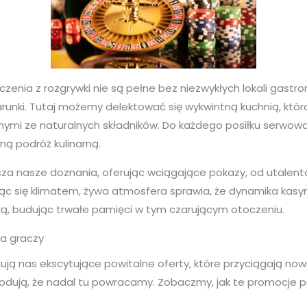
ia z rozgrywki nie są pełne bez niezwykłych lokali gastron
warunki. Tutaj możemy delektować się wykwintną kuchnią, kt
mi ze naturalnych składników. Do każdego posiłku serwowa
ą podróż kulinarną.
psza nasze doznania, oferując wciągające pokazy, od utale
sząc się klimatem, żywa atmosfera sprawia, że dynamika kasy
ą, budując trwałe pamięci w tym czarującym otoczeniu.
la graczy
ują nas ekscytujące powitalne oferty, które przyciągają nowi
wodują, że nadal tu powracamy. Zobaczmy, jak te promocje 