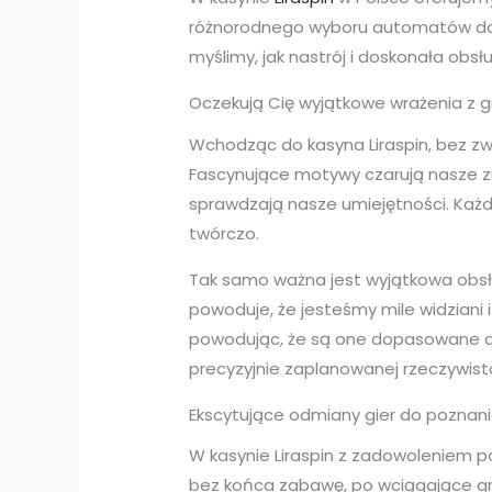
różnorodnego wyboru automatów do gr
myślimy, jak nastrój i doskonała obs
Oczekują Cię wyjątkowe wrażenia z g
Wchodząc do kasyna Liraspin, bez zw
Fascynujące motywy czarują nasze z
sprawdzają nasze umiejętności. Każd
twórczo.
Tak samo ważna jest wyjątkowa obsług
powoduje, że jesteśmy mile widziani
powodując, że są one dopasowane do 
precyzyjnie zaplanowanej rzeczywisto
Ekscytujące odmiany gier do poznan
W kasynie Liraspin z zadowoleniem 
bez końca zabawę, po wciągające gr