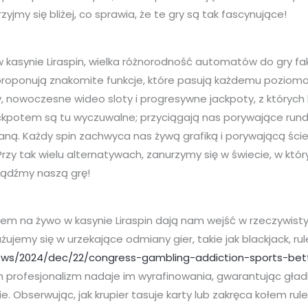
rzyjmy się bliżej, co sprawia, że te gry są tak fascynujące!
w kasynie Liraspin, wielka różnorodność automatów do gry f
proponują znakomite funkcje, które pasują każdemu poziomo
nowoczesne wideo sloty i progresywne jackpoty, z których 
ckpotem są tu wyczuwalne; przyciągają nas porywające rund
aną. Każdy spin zachwyca nas żywą grafiką i porywającą ści
 Przy tak wielu alternatywach, zanurzymy się w świecie, w 
obądźmy naszą grę!
rem na żywo w kasynie Liraspin dają nam wejść w rzeczywist
ażujemy się w urzekające odmiany gier, takie jak blackjack, rul
ws/2024/dec/22/congress-gambling-addiction-sports-bet
Ich profesjonalizm nadaje im wyrafinowania, gwarantując gł
 Obserwując, jak krupier tasuje karty lub zakręca kołem rule