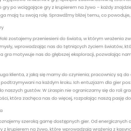
y po wciągające gry z krupierem na żywo – każdy znajdzie co
ługa mają tu swoją rolę. Sprawdźmy bliżej temu, co powoduje, 
ry
łoki zostajemy przeniesieni do świata, w którym wrażenia zw
mysły, wprowadzając nas do tętniących życiem światów, kt
a gra motywuje nas do głębszej eksploracji, pozwalając nam
a klienta, z jaką się mamy do czynienia; pracownicy są do d
 i podtrzymywani na każdym kroku. Ich entuzjazm dla gier po
naszych gustów. W Liraspin nie ograniczamy się do roli gra
ści, która zachęca nas do więcej, rozpalając naszą pasję d
ia
poznajemy szeroką gamę dostępnych gier. Od energicznych 
y z krupierem na żywo, które wprowadzają wrażenia z kasyn