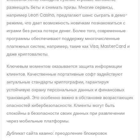
размещать беты и снимать призы. Многие сервисы,
например Leon Casino, предлагают шанс сыграть в демо-
режиме, что дает возможность новичкам познакомиться с
играми без риска потери денег. Более того, современные
программы обеспечивают поддержку многочисленные
платежных систем, например, такие как Visa, MasterCard и
даже криптовалюты.
Ключевым моментом оказывается защита информации
клиентов. Качественные портативные софт задействуют
актуальные стандарты криптографии, гарантируя
устойчивую охрану персональных данных и финансовых
транзакций. Это особенно важно в обстановке возрастающих
опасностей кибербезопасности. Клиенты могут быть
спокойны в безопасности своих данных при развлечении
через мобильные платформы.
Дубликат сайта казино: преодоление блокировок