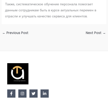
Также, систематическое обучение персонала помогает
данным сотрудникам быть в курсе актуальных перемен в
отрасли и улучшать качество сервиса для клиентов.
←
Previous Post
Next Post
→