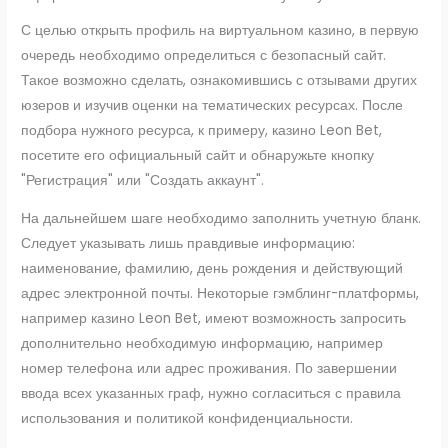
С целью открыть профиль на виртуальном казино, в первую
очередь необходимо определиться с безопасный сайт.
Такое возможно сделать, ознакомившись с отзывами других
юзеров и изучив оценки на тематических ресурсах. После
подбора нужного ресурса, к примеру, казино Leon Bet,
посетите его официальный сайт и обнаружьте кнопку
"Регистрация" или "Создать аккаунт".
На дальнейшем шаге необходимо заполнить учетную бланк.
Следует указывать лишь правдивые информацию:
наименование, фамилию, день рождения и действующий
адрес электронной почты. Некоторые гэмблинг-платформы,
например казино Leon Bet, имеют возможность запросить
дополнительно необходимую информацию, например
номер телефона или адрес проживания. По завершении
ввода всех указанных граф, нужно согласиться с правила
использования и политикой конфиденциальности.