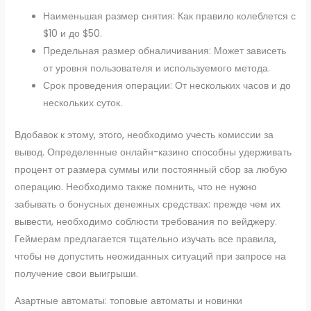
Наименьшая размер снятия: Как правило колеблется с
$10 и до $50.
Предельная размер обналичивания: Может зависеть
от уровня пользователя и используемого метода.
Срок проведения операции: От нескольких часов и до
нескольких суток.
Вдобавок к этому, этого, необходимо учесть комиссии за
вывод. Определенные онлайн-казино способны удерживать
процент от размера суммы или постоянный сбор за любую
операцию. Необходимо также помнить, что не нужно
забывать о бонусных денежных средствах: прежде чем их
вывести, необходимо соблюсти требования по вейджеру.
Геймерам предлагается тщательно изучать все правила,
чтобы не допустить неожиданных ситуаций при запросе на
получение свои выигрыши.
Азартные автоматы: топовые автоматы и новинки