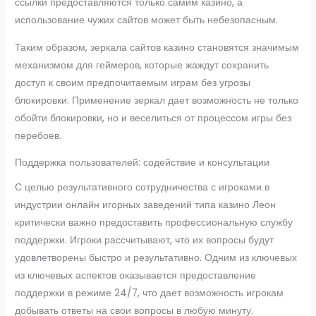
ссылки предоставляются только самим казино, а
использование чужих сайтов может быть небезопасным.
Таким образом, зеркала сайтов казино становятся значимым
механизмом для геймеров, которые жаждут сохранить
доступ к своим предпочитаемым играм без угрозы
блокировки. Применение зеркал дает возможность не только
обойти блокировки, но и веселиться от процессом игры без
перебоев.
Поддержка пользователей: содействие и консультации
С целью результативного сотрудничества с игроками в
индустрии онлайн игорных заведений типа казино Леон
критически важно предоставить профессиональную службу
поддержки. Игроки рассчитывают, что их вопросы будут
удовлетворены быстро и результативно. Одним из ключевых
из ключевых аспектов оказывается предоставление
поддержки в режиме 24/7, что дает возможность игрокам
добывать ответы на свои вопросы в любую минуту.