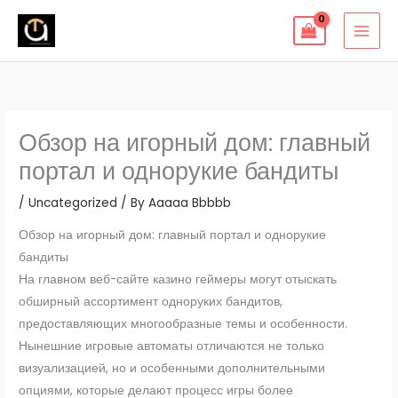
Skip
to
content
Обзор на игорный дом: главный
портал и однорукие бандиты
/
Uncategorized
/ By
Aaaaa Bbbbb
Обзор на игорный дом: главный портал и однорукие
бандиты
На главном веб-сайте казино геймеры могут отыскать
обширный ассортимент одноруких бандитов,
предоставляющих многообразные темы и особенности.
Нынешние игровые автоматы отличаются не только
визуализацией, но и особенными дополнительными
опциями, которые делают процесс игры более