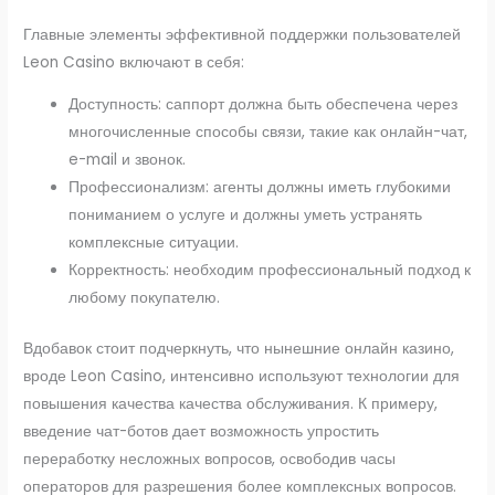
Главные элементы эффективной поддержки пользователей
Leon Casino включают в себя:
Доступность: саппорт должна быть обеспечена через
многочисленные способы связи, такие как онлайн-чат,
e-mail и звонок.
Профессионализм: агенты должны иметь глубокими
пониманием о услуге и должны уметь устранять
комплексные ситуации.
Корректность: необходим профессиональный подход к
любому покупателю.
Вдобавок стоит подчеркнуть, что нынешние онлайн казино,
вроде Leon Casino, интенсивно используют технологии для
повышения качества качества обслуживания. К примеру,
введение чат-ботов дает возможность упростить
переработку несложных вопросов, освободив часы
операторов для разрешения более комплексных вопросов.