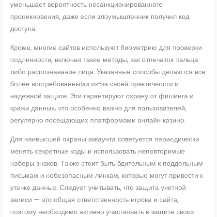
уменьшает вероятность несанкционированного
проникновения, даже если злоумышленник получил код
доступа.
Кроме, многие сайтов используют биометрию для проверки
подлинности, включая такие методы, как отпечаток пальца
либо распознавание лица. Указанные способы делаются все
более востребованными из-за своей практичности и
надежной защите. Эти гарантируют охрану от фишинга и
кражи данных, что особенно важно для пользователей,
регулярно посещающих платформами онлайн казино.
Для наивысшей охраны аккаунта советуется периодически
менять секретные коды и использовать неповторимые
наборы знаков. Также стоит быть бдительным к поддельным
письмам и небезопасным линкам, которые могут привести к
утечке данных. Следует учитывать, что защита учетной
записи — это общая ответственность игрока и сайта,
поэтому необходимо активно участвовать в защите своих