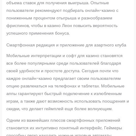
объема ставок для получения выигрыша. Опытные
пользователи рекомендуют подбирать онлайн-казино с
пониженным процентом отыгрыша и разнообразием
фриспинов, чтобы в казино Леон повысить вероятность
успешного применения бонуса.
Смартфонная редакция и приложение для азартного клуба
Мобильные интерпретации и софт для казино становятся
все более популярными среди пользователей благодаря
своей удобности и простоте доступа. Сегодня почти что
каждое онлайн-казино предлагает своим пользователям
опцию развлекаться на телефонах и таблетах. Мобильные
аппы гарантируют быстрый подключение к излюбленным
играм, а также дают возможность использовать поощрения и
скидки, что делает геймплей еще более волнующим.
Одним из важнейших плюсов смартфонных приложений
становится их интуитивно понятный интерфейс. Геймеры
способны легко находить нужные игровые автоматы,