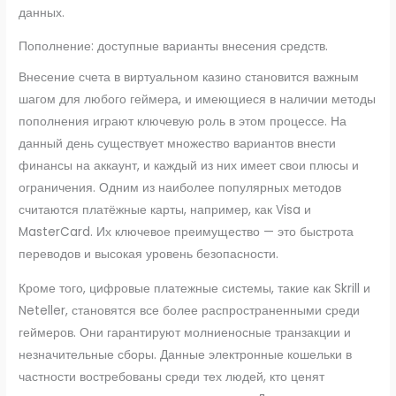
данных.
Пополнение: доступные варианты внесения средств.
Внесение счета в виртуальном казино становится важным
шагом для любого геймера, и имеющиеся в наличии методы
пополнения играют ключевую роль в этом процессе. На
данный день существует множество вариантов внести
финансы на аккаунт, и каждый из них имеет свои плюсы и
ограничения. Одним из наиболее популярных методов
считаются платёжные карты, например, как Visa и
MasterCard. Их ключевое преимущество — это быстрота
переводов и высокая уровень безопасности.
Кроме того, цифровые платежные системы, такие как Skrill и
Neteller, становятся все более распространенными среди
геймеров. Они гарантируют молниеносные транзакции и
незначительные сборы. Данные электронные кошельки в
частности востребованы среди тех людей, кто ценят