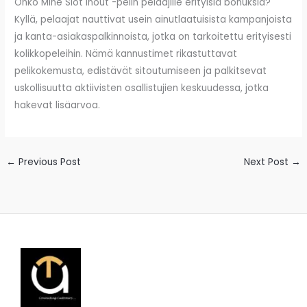
Onko Mine Slot Inout -pelin pelaajille erityisiä bonuksia?
Kyllä, pelaajat nauttivat usein ainutlaatuisista kampanjoista
ja kanta-asiakaspalkinnoista, jotka on tarkoitettu erityisesti
kolikkopeleihin. Nämä kannustimet rikastuttavat
pelikokemusta, edistävät sitoutumiseen ja palkitsevat
uskollisuutta aktiivisten osallistujien keskuudessa, jotka
hakevat lisäarvoa.
←
Previous Post
Next Post
→