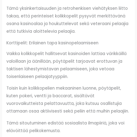
Tämä yksinkertaisuuden ja retrohenkisen viehätyksen liitto
takaa, että perinteiset kolikkopelit pysyvät merkittävänä
osana kasinoalaa ja houkuttelevat sekä veteraani pelaajia
että tutkivia aloittelevia pelaajia.
Korttipelit: Erilainen tapa kasinopelaamiseen
Vaikka kolikkopelit hallitsevat kasinoiden lattiaa värikkäillä
valoillaan ja äänillään, pöytäpelit tarjoavat erottuvan ja
taktisen lähestymistavan pelaamiseen, joka vetoaa
toisenlaiseen pelaajatyyppiin.
Toisin kuin kolikkopelien mekaaninen luonne, pöytäpelit,
kuten pokeri, ventti ja baccarat, sisältävät
vuorovaikutteista pelattavuutta, joka kutsuu osallistujia
ottamaan osaa aktiivisesti sekä peliin että muihin pelaajiin.
Tämä sitoutuminen edistää sosiaalista ilmapiiriä, joka voi
elävöittää pelikokemusta.