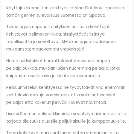
Käyttäjäkokemusten kehittyessä Mine Slot Inout -peleissä
tämän genren tulevaisuus Suomessa on lupaava.
Teknologian nopean kehityksen ansiosta kehittäjät
kehittävät pelimekaniikkaa, sisällyttävät lisättyä
todellisuutta ja soveltavat AI-teknologiaa luodakseen
mukaansatempaavampia ympäristöjä.
Nämä uudistukset houkuttelevat monipuolisempaa
pelaajajoukkoa, mukaan lukien nuorempia pelaajia, jotka
kaipaavat osallistavia ja kiehtovia kokemuksia.
Pelisuunnittelun kehittyessä ne tyydyttävät yhä enemmän
vaihtelevia makuja varmistaen, että sekä satunnaiset
pelaajat että kokenut peliväki kokevat nautintoa.
Lisäksi Suomen pelimarkkinoiden sääntelyn tiukentuessa se
tarjoaa tilaisuuksia uusille pelijulkaisuille ja kumppanuuksille.
Tämä kehittyvä markkinatilanne antaa ymmärtää, että