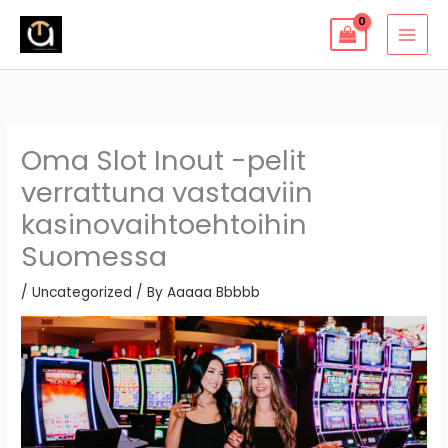
Skip
to
content
Oma Slot Inout -pelit
verrattuna vastaaviin
kasinovaihtoehtoihin
Suomessa
/
Uncategorized
/ By
Aaaaa Bbbbb