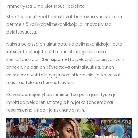
Ymmärrystä Oma Slot Inout -peleistä
Mine Slot Inout -pelit edustavat kiehtovaa yhdistelmää
perinteisiä kolikkopelimekaniikkoja ja innovatiivista
pelattavuutta.
Näissä peleissä on ainutlaatuisia pelimekaniikkoja, jotka
kutsuvat pelaajat pohtimaan strategisesti rullia
kierrättäessään. Sen sijaan, että pelaajat nojaisivat vain
onneen, heidän on käytettävä ominaisuuksia, kuten
vaihtelevia voittolinjoja ja bonuskierroksia, jotka voivat
muuttaa tuloksia huomattavasti.
Kaivosteemojen yhdistäminen tuo peliin jännitystä ja
innoittaa pelaajien strategioihin, jotka tähdentävät
resurssienhallintaan ja riskinarviointiin.