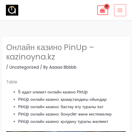
Skip
to
content
Онлайн казино PinUp –
кazinoyna.kz
/
Uncategorized
/ By
Aaaaa Bbbbb
Table
5 адал элемет онлайн казино PinUp
PinUp онлайн казино: қазақстандағы ойындар
PinUp онлайн казино: бастау өту туралы xат
PinUp онлайн казино: бонусler және кестемелер
PinUp онлайн казино: қолдану туралы мәлімет