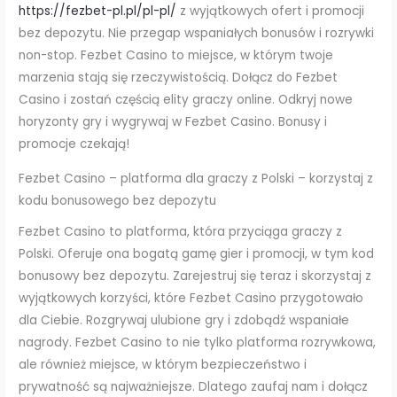
https://fezbet-pl.pl/pl-pl/
z wyjątkowych ofert i promocji
bez depozytu. Nie przegap wspaniałych bonusów i rozrywki
non-stop. Fezbet Casino to miejsce, w którym twoje
marzenia stają się rzeczywistością. Dołącz do Fezbet
Casino i zostań częścią elity graczy online. Odkryj nowe
horyzonty gry i wygrywaj w Fezbet Casino. Bonusy i
promocje czekają!
Fezbet Casino – platforma dla graczy z Polski – korzystaj z
kodu bonusowego bez depozytu
Fezbet Casino to platforma, która przyciąga graczy z
Polski. Oferuje ona bogatą gamę gier i promocji, w tym kod
bonusowy bez depozytu. Zarejestruj się teraz i skorzystaj z
wyjątkowych korzyści, które Fezbet Casino przygotowało
dla Ciebie. Rozgrywaj ulubione gry i zdobądź wspaniałe
nagrody. Fezbet Casino to nie tylko platforma rozrywkowa,
ale również miejsce, w którym bezpieczeństwo i
prywatność są najważniejsze. Dlatego zaufaj nam i dołącz