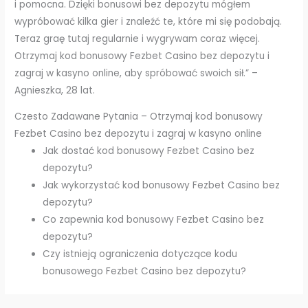
i pomocna. Dzięki bonusowi bez depozytu mógłem
wypróbować kilka gier i znaleźć te, które mi się podobają.
Teraz graę tutaj regularnie i wygrywam coraz więcej.
Otrzymaj kod bonusowy Fezbet Casino bez depozytu i
zagraj w kasyno online, aby spróbować swoich sił.” –
Agnieszka, 28 lat.
Czesto Zadawane Pytania – Otrzymaj kod bonusowy
Fezbet Casino bez depozytu i zagraj w kasyno online
Jak dostać kod bonusowy Fezbet Casino bez
depozytu?
Jak wykorzystać kod bonusowy Fezbet Casino bez
depozytu?
Co zapewnia kod bonusowy Fezbet Casino bez
depozytu?
Czy istnieją ograniczenia dotyczące kodu
bonusowego Fezbet Casino bez depozytu?