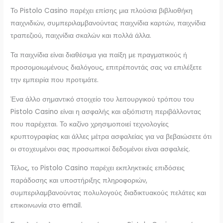
Το Pistolo Casino παρέχει επίσης μια πλούσια βιβλιοθήκη
παιχνιδιών, συμπεριλαμβανούντας παιχνίδια καρτών, παιχνίδια
τραπεζιού, παιχνίδια σκαλών και πολλά άλλα.
Τα παιχνίδια είναι διαθέσιμα για παίξη με πραγματικούς ή
προσομοιωμένους διαλόγους, επιτρέποντάς σας να επιλέξετε
την εμπειρία που προτιμάτε.
Ένα άλλο σημαντικό στοιχείο του λειτουργικού τρόπου του
Pistolo Casino είναι η ασφαλής και αξιόπιστη περιβάλλοντας
που παρέχεται. Το καζίνο χρησιμοποιεί τεχνολογίες
κρυπτογραφίας και άλλες μέτρα ασφαλείας για να βεβαιώσετε ότι
οι στοχευμένοι σας προσωπικοί δεδομένοι είναι ασφαλείς.
Τέλος, το Pistolo Casino παρέχει εκπληκτικές επιδόσεις
παράδοσης και υποστήριξης πληροφοριών,
συμπεριλαμβανούντας πολυλογούς διαδικτυακούς πελάτες και
επικοινωνία στο email.