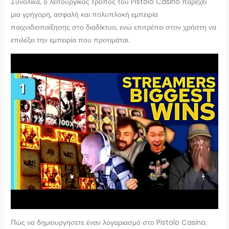
Συνολικά, ο λειτουργικός τρόπος του Pistolo Casino παρέχει
μια γρήγορη, ασφαλή και πολυπλοκή εμπειρία
παιχνιδιοπαίξησης στο διαδίκτυο, ενώ επιτρέπει στον χρήστη να
επιλέξει την εμπειρία που προτιμάται.
Πώς να δημιουργήσετε έναν λογαριασμό στο Pistolo Casino;