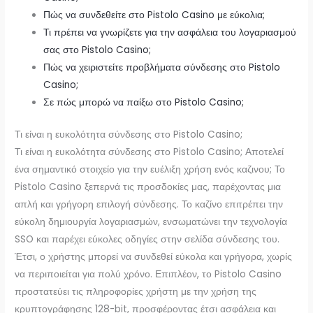
Πώς να συνδεθείτε στο Pistolo Casino με εύκολια;
Τι πρέπει να γνωρίζετε για την ασφάλεια του λογαριασμού
σας στο Pistolo Casino;
Πώς να χειριστείτε προβλήματα σύνδεσης στο Pistolo
Casino;
Σε πώς μπορώ να παίξω στο Pistolo Casino;
Τι είναι η ευκολότητα σύνδεσης στο Pistolo Casino;
Τι είναι η ευκολότητα σύνδεσης στο Pistolo Casino; Αποτελεί
ένα σημαντικό στοιχείο για την ευέλιξη χρήση ενός καζινου; Το
Pistolo Casino ξεπερνά τις προσδοκίες μας, παρέχοντας μια
απλή και γρήγορη επιλογή σύνδεσης. Το καζίνο επιτρέπει την
εύκολη δημιουργία λογαριασμών, ενσωματώνει την τεχνολογία
SSO και παρέχει εύκολες οδηγίες στην σελίδα σύνδεσης του.
Έτσι, ο χρήστης μπορεί να συνδεθεί εύκολα και γρήγορα, χωρίς
να περιποιείται για πολύ χρόνο. Επιπλέον, το Pistolo Casino
προστατεύει τις πληροφορίες χρήστη με την χρήση της
κρυπτογράφησης 128-bit, προσφέροντας έτσι ασφάλεια και