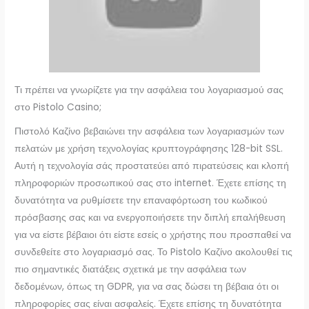
Τι πρέπει να γνωρίζετε για την ασφάλεια του λογαριασμού σας
στο Pistolo Casino;
Πιστολό Καζίνο βεβαιώνει την ασφάλεια των λογαριασμών των
πελατών με χρήση τεχνολογίας κρυπτογράφησης 128-bit SSL.
Αυτή η τεχνολογία σάς προστατεύει από πιρατεύσεις και κλοπή
πληροφοριών προσωπικού σας στο internet. Έχετε επίσης τη
δυνατότητα να ρυθμίσετε την επαναφόρτωση του κωδικού
πρόσβασης σας και να ενεργοποιήσετε την διπλή επαλήθευση
για να είστε βέβαιοι ότι είστε εσείς ο χρήστης που προσπαθεί να
συνδεθείτε στο λογαριασμό σας. Το Pistolo Καζίνο ακολουθεί τις
πιο σημαντικές διατάξεις σχετικά με την ασφάλεια των
δεδομένων, όπως τη GDPR, για να σας δώσει τη βέβαια ότι οι
πληροφορίες σας είναι ασφαλείς. Έχετε επίσης τη δυνατότητα