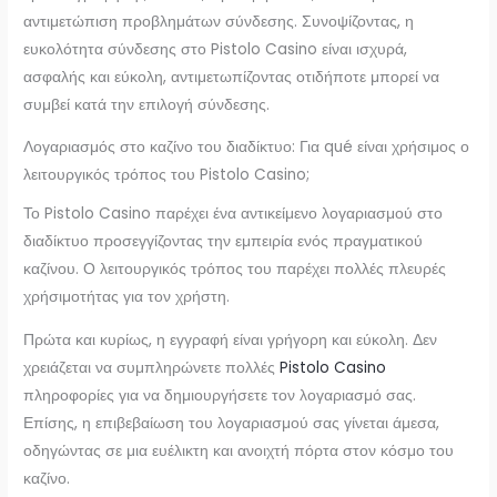
αντιμετώπιση προβλημάτων σύνδεσης. Συνοψίζοντας, η
ευκολότητα σύνδεσης στο Pistolo Casino είναι ισχυρά,
ασφαλής και εύκολη, αντιμετωπίζοντας οτιδήποτε μπορεί να
συμβεί κατά την επιλογή σύνδεσης.
Λογαριασμός στο καζίνο του διαδίκτυο: Για qué είναι χρήσιμος ο
λειτουργικός τρόπος του Pistolo Casino;
Το Pistolo Casino παρέχει ένα αντικείμενο λογαριασμού στο
διαδίκτυο προσεγγίζοντας την εμπειρία ενός πραγματικού
καζίνου. Ο λειτουργικός τρόπος του παρέχει πολλές πλευρές
χρήσιμοτήτας για τον χρήστη.
Πρώτα και κυρίως, η εγγραφή είναι γρήγορη και εύκολη. Δεν
χρειάζεται να συμπληρώνετε πολλές
Pistolo Casino
πληροφορίες για να δημιουργήσετε τον λογαριασμό σας.
Επίσης, η επιβεβαίωση του λογαριασμού σας γίνεται άμεσα,
οδηγώντας σε μια ευέλικτη και ανοιχτή πόρτα στον κόσμο του
καζίνο.