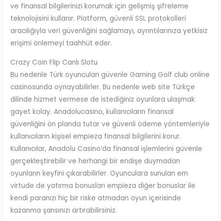
ve finansal bilgilerinizi korumak için gelişmiş şifreleme
teknolojisini kullanır. Platform, güvenli SSL protokolleri
aracılığıyla veri güvenliğini sağlamayı, ayrıntılarınıza yetkisiz
erişimi önlemeyi taahhüt eder.
Crazy Coin Flip Canlı Slotu
Bu nedenle Türk oyuncuları güvenle Gaming Golf club online
casinosunda oynayabilirler. Bu nedenle web site Türkçe
dilinde hizmet vermese de istediğiniz oyunlara ulaşmak
gayet kolay. Anadolucasino, kullanıcıların finansal
güvenliğini ön planda tutar ve güvenli ödeme yöntemleriyle
kullanıcıların kişisel empieza finansal bilgilerini korur.
Kullanıcılar, Anadolu Casino’da finansal işlemlerini güvenle
gerçekleştirebilir ve herhangi bir endişe duymadan
oyunların keyfini çıkarabilirler. Oyunculara sunulan em
virtude de yatırma bonusları empieza diğer bonuslar ile
kendi paranızı hiç bir riske atmadan oyun içerisinde
kazanma şansınızı artırabilirsiniz.