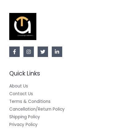
Quick Links
About Us
Contact Us
Terms & Conditions
Cancellation/Return Policy
Shipping Policy
Privacy Policy