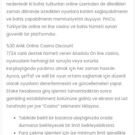
nedenledir ki bahis tutkunları online üzerinden de diledikleri
zaman diliminde istedikleri oyunlara katılım sağlayabilmenin
ve bahis yapabilmenin memnuniyetini duyuyor. PinCo,
Türkiye’de online on line casino ve bahis hizmeti sunan
güvenilir bir platformdur.
%30 Anlık Online Casino Discount
7/24 canlı destek hizmeti veren Anadolu On line casino,
oyuncuların herhangi bir soruyla veya sorunla
karşılaştığında yardımcı olmak için her zaman hazırdır.
Ayrıca, şeffaf ve adil bir oyun ortamı sağlamak için düzenli
olarak oyunların denetlenmesini ve güncellemeleri yapar.
Stake hesabınıza giriş işlemini tamamladıktan sonra
gambling establishment bölümüne gidiniz ve ekranın sol üst
tarafında yer joe “Casino” sekmesini tıklayınız.
Tabikide belirli bir kazanca ulaştığınızda orada
durmanızı belirleyecek bir limit belirleyebilirsiniz.
Para çekme işlemleri için ise minimum limit genellikle