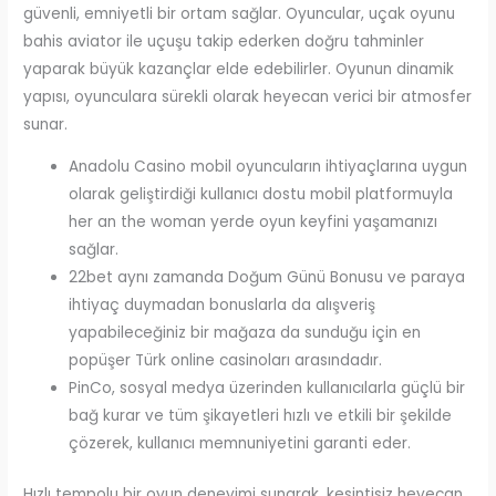
güvenli, emniyetli bir ortam sağlar. Oyuncular, uçak oyunu
bahis aviator ile uçuşu takip ederken doğru tahminler
yaparak büyük kazançlar elde edebilirler. Oyunun dinamik
yapısı, oyunculara sürekli olarak heyecan verici bir atmosfer
sunar.
Anadolu Casino mobil oyuncuların ihtiyaçlarına uygun
olarak geliştirdiği kullanıcı dostu mobil platformuyla
her an the woman yerde oyun keyfini yaşamanızı
sağlar.
22bet aynı zamanda Doğum Günü Bonusu ve paraya
ihtiyaç duymadan bonuslarla da alışveriş
yapabileceğiniz bir mağaza da sunduğu için en
popüşer Türk online casinoları arasındadır.
PinCo, sosyal medya üzerinden kullanıcılarla güçlü bir
bağ kurar ve tüm şikayetleri hızlı ve etkili bir şekilde
çözerek, kullanıcı memnuniyetini garanti eder.
Hızlı tempolu bir oyun deneyimi sunarak, kesintisiz heyecan