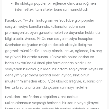
Bu oldukça popüler bir eğlence olmasına rağmen,
internetteki tüm siteler bunu sunmamaktadır.
Facebook, Twitter, Instagram ve YouTube gibi popüler
sosyal medya kanallarında, kullanıcılar sobre son
promosyonlar, oyun güncellemeleri ve duyurular hakkında
bilgi alabilir. Ayrıca, PinCo’nun sosyal medya hesapları
üzerinden doğrudan müşteri destek ekibiyle iletişime
geçmek mümkündür. Sonuç olarak, PinCo, eğlence, kazanç
ve güveni bir arada sunan, Türkiye’nin online casino ve
bahis sektöründeki öncü platformlarından biridir. Her
seviyeden kullanıcı için ideal bir ortam sağlayarak, keyifli bir
deneyim yaşatmayı garanti eder. Ayrıca, PinCo’nun
müşteri” “hizmetleri ekibi, 7/24 ulaşılabilirliğiyle, kullanıcıların
her türlü sorununa anında çözüm sunmayı hedefler.
Evolution Tarafından Geliştirilen Canlı Barbut
Kullanıcılarımızın yaşadığı herhangi bir sorun veya şikayeti