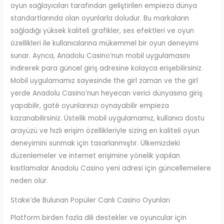
oyun sağlayıcıları tarafından geliştirilen empieza dünya
standartlarında olan oyunlarla doludur. Bu markaların
sağladığı yüksek kaliteli grafikler, ses efektleri ve oyun
özellikleri ile kullanıcılarına mükemmel bir oyun deneyimi
sunar. Ayrıca, Anadolu Casino’nun mobil uygulamasını
indirerek para güncel giriş adresine kolayca erişebilirsiniz.
Mobil uygulamamız sayesinde the girl zaman ve the girl
yerde Anadolu Casino’nun heyecan verici dünyasına giriş
yapabilir, gaté oyunlarınızı oynayabilir empieza
kazanabilirsiniz. Üstelik mobil uygulamamız, kullanıcı dostu
arayüzü ve hızlı erişim özellikleriyle sizing en kaliteli oyun
deneyimini sunmak için tasarlanmıştır. Ülkemizdeki
düzenlemeler ve internet erişimine yönelik yapılan
kısıtlamalar Anadolu Casino yeni adresi için güncellemelere
neden olur.
Stake’de Bulunan Popüler Canlı Casino Oyunları
Platform birden fazla dili destekler ve oyuncular için