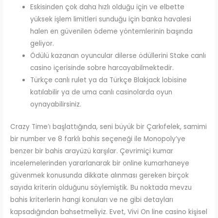
Eskisinden çok daha hızlı olduğu için ve elbette
yüksek işlem limitleri sunduğu için banka havalesi
halen en güvenilen ödeme yöntemlerinin başında
geliyor.
Ödülü kazanan oyuncular dilerse ödüllerini Stake canlı
casino içerisinde sobre harcayabilmektedir.
Türkçe canlı rulet ya da Türkçe Blakjack lobisine
katılabilir ya de uma canlı casinolarda oyun
oynayabilirsiniz.
Crazy Time’ı başlattığında, seni büyük bir Çarkıfelek, samimi
bir number ve 8 farklı bahis seçeneği ile Monopoly’ye
benzer bir bahis arayüzü karşılar. Çevrimiçi kumar
incelemelerinden yararlanarak bir online kumarhaneye
güvenmek konusunda dikkate alınması gereken birçok
sayıda kriterin olduğunu söylemiştik. Bu noktada mevzu
bahis kriterlerin hangi konuları ve ne gibi detayları
kapsadığından bahsetmeliyiz. Evet, Vivi On line casino kişisel