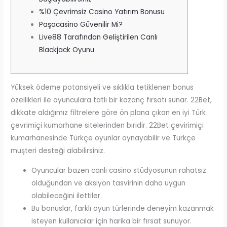
%10 Çevrimsiz Casino Yatırım Bonusu
Paşacasino Güvenilir Mi?
Live88 Tarafından Geliştirilen Canlı
Blackjack Oyunu
Yüksek ödeme potansiyeli ve sıklıkla tetiklenen bonus
özellikleri ile oyunculara tatlı bir kazanç fırsatı sunar. 22Bet,
dikkate aldığımız filtrelere göre ön plana çıkan en iyi Türk
çevrimiçi kumarhane sitelerinden biridir. 22Bet çevirimiçi
kumarhanesinde Türkçe oyunlar oynayabilir ve Türkçe
müşteri desteği alabilirsiniz.
Oyuncular bazen canlı casino stüdyosunun rahatsız
olduğundan ve aksiyon tasvirinin daha uygun
olabileceğini ilettiler.
Bu bonuslar, farklı oyun türlerinde deneyim kazanmak
isteyen kullanıcılar için harika bir fırsat sunuyor.