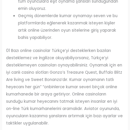
tüm oyunculara eşit oynama şansları sunduğundan
emin oluyoruz.
Geçmiş dönemlerde kumar oynamayı seven ve bu
platformlarda eğlenerek kazanmak isteyen kişiler
artık online üzerinden oyun sitelerine giriş yaparak
bahis yapabiliyor.
01 Bazı online casinolar Türkçe’yi desteklerken bazıları
desteklemez ve İngilizce okuyabiliyorsanız, Türkçe’yi
desteklemeyen casinoları oynayabilirsiniz. Oynamak için en
iyi canlı casino slotları Gonzo’s Treasure Quest, Buffalo Blitz
Are living ve Sweet Bonanza’dır. Kumar oynamanın tatlı
heyecanı her gün” “onbinlerce kumar severi birçok online
kumarhanede bir araya getiriyor. Online casinoların
sunduğu kumar heyecanını tatmak isteyen insanlar en iyi
on-line Türk kumarhanelerini aramalıdır. Aviator oyununda,
oyuncuların kazanma şanslarını artırmak için bazı ayarlar ve
taktikler uygulanabilir.