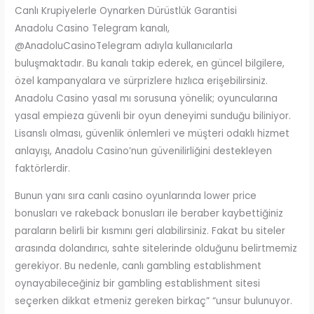
Canlı Krupiyelerle Oynarken Dürüstlük Garantisi
Anadolu Casino Telegram kanalı,
@AnadoluCasinoTelegram adıyla kullanıcılarla
buluşmaktadır. Bu kanalı takip ederek, en güncel bilgilere,
özel kampanyalara ve sürprizlere hızlıca erişebilirsiniz.
Anadolu Casino yasal mı sorusuna yönelik; oyuncularına
yasal empieza güvenli bir oyun deneyimi sunduğu biliniyor.
Lisanslı olması, güvenlik önlemleri ve müşteri odaklı hizmet
anlayışı, Anadolu Casino’nun güvenilirliğini destekleyen
faktörlerdir.
Bunun yanı sıra canlı casino oyunlarında lower price
bonusları ve rakeback bonusları ile beraber kaybettiğiniz
paraların belirli bir kısmını geri alabilirsiniz. Fakat bu siteler
arasında dolandırıcı, sahte sitelerinde olduğunu belirtmemiz
gerekiyor. Bu nedenle, canlı gambling establishment
oynayabileceğiniz bir gambling establishment sitesi
seçerken dikkat etmeniz gereken birkaç” “unsur bulunuyor.