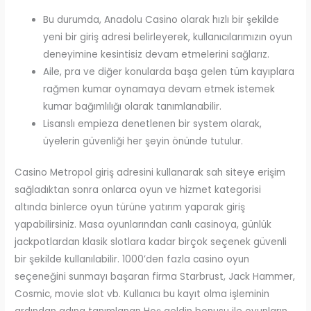
Bu durumda, Anadolu Casino olarak hızlı bir şekilde
yeni bir giriş adresi belirleyerek, kullanıcılarımızın oyun
deneyimine kesintisiz devam etmelerini sağlarız.
Aile, pra ve diğer konularda başa gelen tüm kayıplara
rağmen kumar oynamaya devam etmek istemek
kumar bağımlılığı olarak tanımlanabilir.
Lisanslı empieza denetlenen bir system olarak,
üyelerin güvenliği her şeyin önünde tutulur.
Casino Metropol giriş adresini kullanarak sah siteye erişim
sağladıktan sonra onlarca oyun ve hizmet kategorisi
altında binlerce oyun türüne yatırım yaparak giriş
yapabilirsiniz. Masa oyunlarından canlı casinoya, günlük
jackpotlardan klasik slotlara kadar birçok seçenek güvenli
bir şekilde kullanılabilir. 1000’den fazla casino oyun
seçeneğini sunmayı başaran firma Starbrust, Jack Hammer,
Cosmic, movie slot vb. Kullanıcı bu kayıt olma işleminin