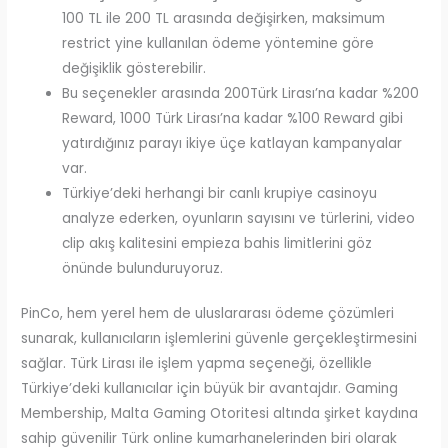
100 TL ile 200 TL arasında değişirken, maksimum
restrict yine kullanılan ödeme yöntemine göre
değişiklik gösterebilir.
Bu seçenekler arasında 200Türk Lirası’na kadar %200
Reward, 1000 Türk Lirası’na kadar %100 Reward gibi
yatırdığınız parayı ikiye üçe katlayan kampanyalar
var.
Türkiye’deki herhangi bir canlı krupiye casinoyu
analyze ederken, oyunların sayısını ve türlerini, video
clip akış kalitesini empieza bahis limitlerini göz
önünde bulunduruyoruz.
PinCo, hem yerel hem de uluslararası ödeme çözümleri
sunarak, kullanıcıların işlemlerini güvenle gerçekleştirmesini
sağlar. Türk Lirası ile işlem yapma seçeneği, özellikle
Türkiye’deki kullanıcılar için büyük bir avantajdır. Gaming
Membership, Malta Gaming Otoritesi altında şirket kaydına
sahip güvenilir Türk online kumarhanelerinden biri olarak