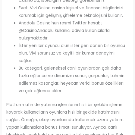
Casino’da, istediğiniz desteği görebilirsiniz.
Evet, Vivi Online casino kişisel ve finansal bilgilerinizi
korumak için gelişmiş şifreleme teknolojisini kullanır.
Anadolu Casino’nun resmi Twitter hesabı,
@CasinoAnadolu kullanıcı adıyla kullanıcılarla
buluşmaktadır.
İster yeni bir oyuncu olun ister geri dönen bir oyuncu
olun, Vivi sorunsuz ve keyifli bir kumar deneyimi
sağlar.
Bu kategori, geleneksel canlı oyunlardan çok daha
fazla eğlence ve dinamizm sunar, çarpanlar, tahmin
edilemez kazançlar, heyecan verici bonus özellikleri
ve çok eğlence ekler.
Platform afin de yatırma işlemlerini hızlı bir şekilde işleme
koyarak kullanıcıların oyunlara hızlı bir şekilde katılmasını
sağlar. Örneğin, okey oyunlarında kullanmak üzere yatırım
yapan kullanıcılara bonus fırsatı sunuluyor. Ayrıca, canlı
blackjack, canlı hold em ve canlı rulet oyunlarında her Salı