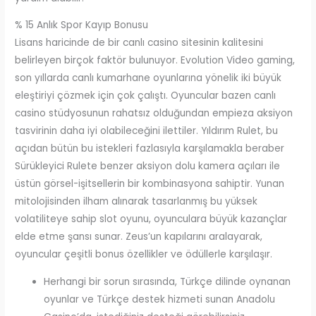
% 15 Anlık Spor Kayıp Bonusu
Lisans haricinde de bir canlı casino sitesinin kalitesini
belirleyen birçok faktör bulunuyor. Evolution Video gaming,
son yıllarda canlı kumarhane oyunlarına yönelik iki büyük
eleştiriyi çözmek için çok çalıştı. Oyuncular bazen canlı
casino stüdyosunun rahatsız olduğundan empieza aksiyon
tasvirinin daha iyi olabileceğini ilettiler. Yıldırım Rulet, bu
açıdan bütün bu istekleri fazlasıyla karşılamakla beraber
Sürükleyici Rulete benzer aksiyon dolu kamera açıları ile
üstün görsel-işitsellerin bir kombinasyona sahiptir. Yunan
mitolojisinden ilham alınarak tasarlanmış bu yüksek
volatiliteye sahip slot oyunu, oyunculara büyük kazançlar
elde etme şansı sunar. Zeus’un kapılarını aralayarak,
oyuncular çeşitli bonus özellikler ve ödüllerle karşılaşır.
Herhangi bir sorun sırasında, Türkçe dilinde oynanan
oyunlar ve Türkçe destek hizmeti sunan Anadolu