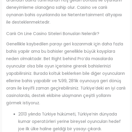
ardından adına tanımlanan Hoş geldin bonusu ile oyunların
deneyimleme olanağına sahip olur. Casino ve canlı
oynanan bahis oyunlarında ise Netentertainment altyapısı
ile desteklenmektedir.
Canlı On Line Casino Siteleri Bonusları Nelerdir?
Genellikle kaybedilen parayı geri kazanmak için daha fazla
bahis yapılır ama bu bahisler genellikle büyük kayıplara
neden olmaktadır. Bet Right behind Pro’da masalarda
oyuncular olsa bile oyun içerisine girerek bahislerinizi
yapabilirsiniz. Burada koltuk beklerken bile diğer oyuncuların
ellerine bahis yapabilir ve %99, 28’lik oyuncuya geri dönüş
oranı ile keyifli zaman geçirebilirsiniz. Türkiye’deki en iyi canlı
casinolarda, destek ekibine ulaşmanın çeşitli yollarını
görmek istiyoruz.
2013 yılında Türkiye hükümeti, Türkiye’nin dünyada
kumar operatörleri yerine bireysel oyuncuları hedef
joe ilk ülke haline geldiği bir yasayı çıkardı.