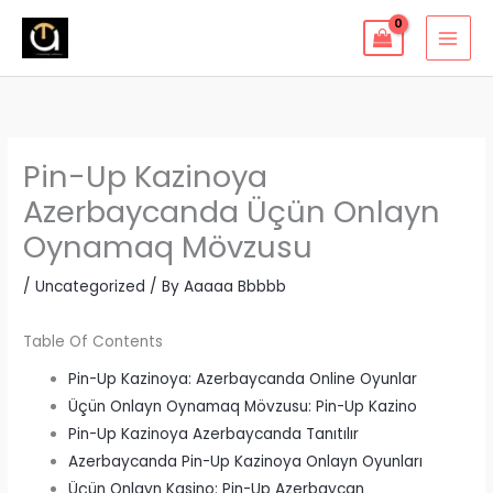
Skip
to
content
Pin-Up Kazinoya
Azerbaycanda Üçün Onlayn
Oynamaq Mövzusu
/
Uncategorized
/ By
Aaaaa Bbbbb
Table Of Contents
Pin-Up Kazinoya: Azerbaycanda Online Oyunlar
Üçün Onlayn Oynamaq Mövzusu: Pin-Up Kazino
Pin-Up Kazinoya Azerbaycanda Tanıtılır
Azerbaycanda Pin-Up Kazinoya Onlayn Oyunları
Üçün Onlayn Kasino: Pin-Up Azerbaycan