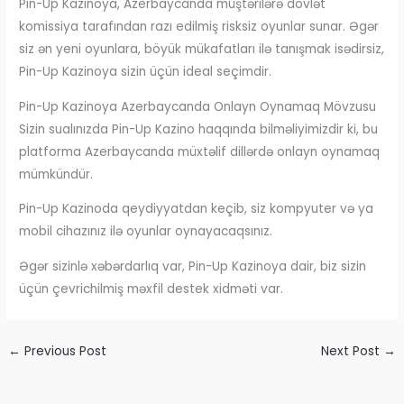
Pin-Up Kazinoya, Azerbaycanda müştərilərə dövlət
komissiya tarafından razı edilmiş risksiz oyunlar sunar. Əgər
siz ən yeni oyunlara, böyük mükafatları ilə tanışmak isədirsiz,
Pin-Up Kazinoya sizin üçün ideal seçimdir.
Pin-Up Kazinoya Azerbaycanda Onlayn Oynamaq Mövzusu
Sizin sualınızda Pin-Up Kazino haqqında bilməliyimizdir ki, bu
platforma Azerbaycanda müxtəlif dillərdə onlayn oynamaq
mümkündür.
Pin-Up Kazinoda qeydiyyatdan keçib, siz kompyuter və ya
mobil cihazınız ilə oyunlar oynayacaqsınız.
Əgər sizinlə xəbərdarlıq var, Pin-Up Kazinoya dair, biz sizin
üçün çevrichilmiş məxfil destek xidməti var.
←
Previous Post
Next Post
→