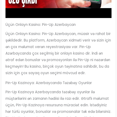
Üçün Onlayn Kasino: Pin-Up Azerbaycan
Üçün Onlayn Kasino: Pin-Up Azerbaycan, müasir və rahat bir
şəkildedir. Bu platform, Azerbaycan xidməti verir və sizin için
ən çox məlumat verən reyestrasiyası var. Pin-Up
Azərbaycanda çox seçilmiş bir onlayn kasino dir. İndi ən
ətraf edən bonuslar və promosyonları ilə Pin-Up ni nəzərdən
keçməyin! Bu kasino, birçok oyun təyinatına sahibdir, bu da
sizin için çox sayaq oyun seçimi mövcud edir.
Pin-Up Kazinoya: Azerbaycanda Təzəbəy Oyunlar
Pin-Up Kazinoya Azerbaycanda təzəbəy oyunlar ilə
müştərilərini ən zamanın hədiisi ilə razı edir. Ətraflı məlumat
üçün, Pin-Up Kazinoya resursuna müraciət edin. İstədiyiniz
hər türlü oyunlar, bonuslar və promosınalar tək edə bilərsiniz.