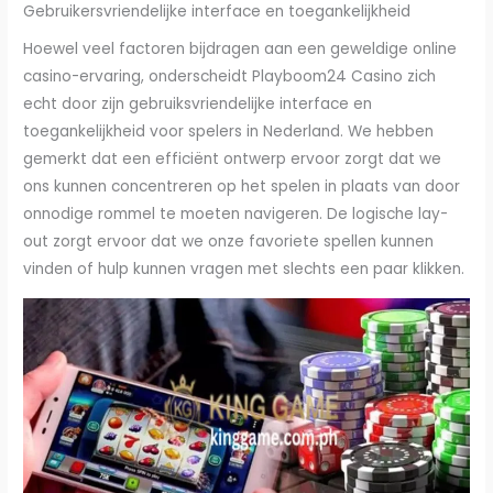
Gebruikersvriendelijke interface en toegankelijkheid
Hoewel veel factoren bijdragen aan een geweldige online
casino-ervaring, onderscheidt Playboom24 Casino zich
echt door zijn gebruiksvriendelijke interface en
toegankelijkheid voor spelers in Nederland. We hebben
gemerkt dat een efficiënt ontwerp ervoor zorgt dat we
ons kunnen concentreren op het spelen in plaats van door
onnodige rommel te moeten navigeren. De logische lay-
out zorgt ervoor dat we onze favoriete spellen kunnen
vinden of hulp kunnen vragen met slechts een paar klikken.