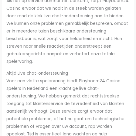
Als het op service aan klanten aankomt, zorgt Playboom24
Casino ervoor dat we nooit in de steek worden gelaten
door rond de klok live chat-ondersteuning aan te bieden.
We kunnen onze problemen gemakkelijk bespreken, omdat
er in meerdere talen beschikbare ondersteuning
beschikbaar is, wat zorgt voor helderheid en inzicht. Hun
streven naar snelle reactietijden onderstreept een
gebruikersgerichte aanpak en verbetert onze totale
spelervaring.
Altijd Live chat-ondersteuning
Voor een vlotte spelervaring biedt Playboom24 Casino
spelers in Nederland een krachtige live chat-
ondersteuning. We hebben gemerkt dat rechtstreekse
toegang tot klantenservice de tevredenheid van klanten
aanzienlijk verhoogt. Deze service zorgt ervoor dat
potentiële problemen, of het nu gaat om technologische
problemen of vragen over uw account, rap worden
opgelost. Tijd is essentieel; lang wachten op hulp