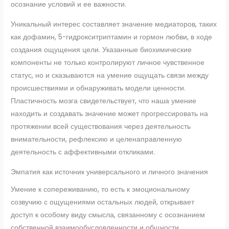
осознание условий и ее важности.
Уникальный интерес составляет значение медиаторов, таких
как дофамин, 5-гидрокситриптамин и гормон любви, в ходе
создания ощущения цели. Указанные биохимические
компоненты не только контролируют личное чувственное
статус, но и сказываются на умение ощущать связи между
происшествиями и обнаруживать модели ценности.
Пластичность мозга свидетельствует, что наша умение
находить и создавать значение может прогрессировать на
протяжении всей существования через деятельность
внимательности, рефлексию и целенаправленную
деятельность с аффективными откликами.
Эмпатия как источник универсального и личного значения
Умение к сопереживанию, то есть к эмоциональному
созвучию с ощущениями остальных людей, открывает
доступ к особому виду смысла, связанному с осознанием
собственной взаимообусловленности и общности