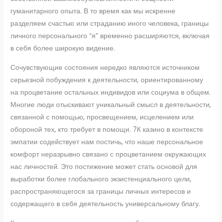
гуманитарного опыта. В то время как мы искренне
разделяем счастью или страданию иного человека, границы
личного персонального “я” временно расширяются, включая
в себя более широкую видение.
Сочувствующие состояния нередко являются источником
серьезной побуждения к деятельности, ориентированному
на процветание остальных индивидов или социума в общем.
Многие люди отыскивают уникальный смысл в деятельности,
связанной с помощью, просвещением, исцелением или
обороной тех, кто требует в помощи. 7К казино в контексте
эмпатии содействует нам постичь, что наше персональное
комфорт неразрывно связано с процветанием окружающих
нас личностей. Это постижение может стать основой для
выработки более глобального экзистенциального цели,
распространяющегося за границы личных интересов и
содержащего в себя деятельность универсальному благу.