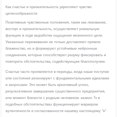
Как счастье и признательность укрепляют чувство
целесообразности
Позитивные чувственные положения, такие как ликование,
восторг и признательность, осуществляют уникальную
функцию в ходе выработки ощущения жизненного цели.
Указанные переживания не только доставляют прямое
блаженство, но и формируют устойчивые нейронные
соединения, которые способствуют разуму фиксировать и
повторять обстоятельства, содействующие благополучию.
Счастье часто проявляется в периоды, когда наши поступки
или состояния резонируют с фундаментальными идеалами
и запросами. Это может быть креативный успех,
результативное завершение существенного предприятия,
или момент близости с родным человеком. казино 7к в
подобных обстоятельствах функционирует маркером
аутентичности и согласованности нашему настоящему “я”.