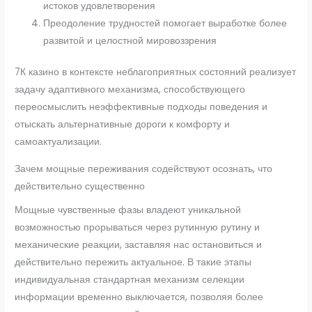
истоков удовлетворения
Преодоление трудностей помогает выработке более
развитой и целостной мировоззрения
7К казино в контексте неблагоприятных состояний реализует
задачу адаптивного механизма, способствующего
переосмыслить неэффективные подходы поведения и
отыскать альтернативные дороги к комфорту и
самоактуализации.
Зачем мощные переживания содействуют осознать, что
действительно существенно
Мощные чувственные фазы владеют уникальной
возможностью прорываться через рутинную рутину и
механические реакции, заставляя нас остановиться и
действительно пережить актуальное. В такие этапы
индивидуальная стандартная механизм селекции
информации временно выключается, позволяя более