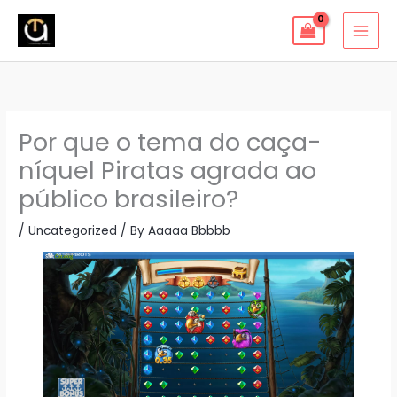
Skip
to
content
Por que o tema do caça-
níquel Piratas agrada ao
público brasileiro?
/
Uncategorized
/ By
Aaaaa Bbbbb