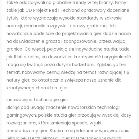
także oddziaływali na globalne trendy w tej branży. Firmy
takie jak CD Projekt Red i Techland opracowały doceniane
tytuły, które wyznaczają wysokie standardy w zakresie
narracji, mechaniki rozgrywki i oprawy graficznej. Ich
nowatorskie podejście do projektowania gier kładzie nacisk
na doświadczenie gracza i zaangażowanie, przesuwając
granice. Co więcej, pojawiają się indywidualne studia, takie
jak 11 bit studios, co dowodzi, że kreatywność i oryginalność
mogą się kwitnąć poza dużymi budżetami. Zgłębiając ten
temat, nabywamy cenną wiedzę na temat rozwijającej się
natury gier, co ostatecznie zwiększa nasze uznanie dla
kreatywnego charakteru gier.
Innowacyjne technologie gier
Biorąc pod uwagę znaczenie nowatorskich technologii
gamingowych, polskie studia gier przodują w wysokiej klasy
rozwiązaniami, które zmieniają sposób, w jaki
doświadczamy gier. Studia te są liderami w wprowadzaniu
wirtualnej rzeczywistości i gier rozszerzonych w swoich