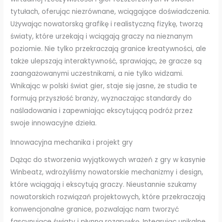
tytułach, oferując niezrównane, wciągające doświadczenia.
Używając nowatorską grafikę i realistyczną fizykę, tworzą
światy, które urzekają i wciągają graczy na nieznanym
poziomie. Nie tylko przekraczają granice kreatywności, ale
także ulepszają interaktywność, sprawiając, że gracze są
zaangażowanymi uczestnikami, a nie tylko widzami.
Wnikając w polski świat gier, staje się jasne, że studia te
formują przyszłość branży, wyznaczając standardy do
naśladowania i zapewniając ekscytującą podróż przez
swoje innowacyjne dzieła.
Innowacyjna mechanika i projekt gry
Dążąc do stworzenia wyjątkowych wrażeń z gry w kasynie
Winbeatz, wdrożyliśmy nowatorskie mechanizmy i design,
które wciągają i ekscytują graczy. Nieustannie szukamy
nowatorskich rozwiązań projektowych, które przekraczają
konwencjonalne granice, pozwalając nam tworzyć
fascynujące światy i płynną rozgrywkę. Integrując unikalne