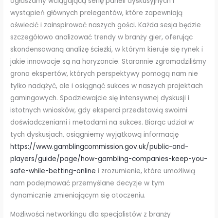
ogłaszamy wciągającą serię paneli dyskusyjnych i
wystąpień głównych prelegentów, które zapewniają
oświecić i zainspirować naszych gości. Każda sesja będzie
szczegółowo analizować trendy w branży gier, oferując
skondensowaną analizę ścieżki, w którym kieruje się rynek i
jakie innowacje są na horyzoncie. Starannie zgromadziliśmy
grono ekspertów, których perspektywy pomogą nam nie
tylko nadążyć, ale i osiągnąć sukces w naszych projektach
gamingowych. Spodziewajcie się intensywnej dyskusji i
istotnych wniosków, gdy eksperci przedstawią swoimi
doświadczeniami i metodami na sukces. Biorąc udział w
tych dyskusjach, osiągniemy wyjątkową informację
https://www.gamblingcommission.gov.uk/public-and-
players/guide/page/how-gambling-companies-keep-you-
safe-while-betting-online
i zrozumienie, które umożliwią
nam podejmować przemyślane decyzje w tym
dynamicznie zmieniającym się otoczeniu.
Możliwości networkingu dla specjalistów z branży