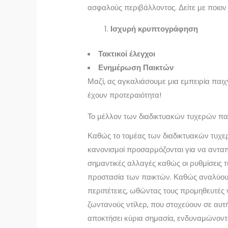
ασφαλούς περιβάλλοντος. Δείτε με ποιον 
Ισχυρή κρυπτογράφηση
Τακτικοί έλεγχοι
Ενημέρωση Παικτών
Μαζί, ας αγκαλιάσουμε μια εμπειρία παιχ
έχουν προτεραιότητα!
Το μέλλον των διαδικτυακών τυχερών πα
Καθώς το τομέας των διαδικτυακών τυχερ
κανονισμοί προσαρμόζονται για να ανταπο
σημαντικές αλλαγές καθώς οι ρυθμίσεις 
προστασία των παικτών. Καθώς αναλύουμ
περιπέτειες, ωθώντας τους προμηθευτές ν
ζωντανούς ντίλερ, που στοχεύουν σε αυτή
αποκτήσει κύρια σημασία, ενδυναμώνοντα