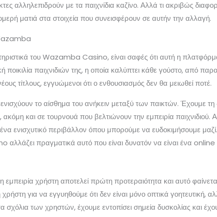
αίκτες αλληλεπιδρούν με τα παιχνίδια καζίνο. Αλλά τι ακριβώς δια
ομερή ματιά στα στοιχεία που συνεισφέρουν σε αυτήν την αλλαγή.
ο Wazamba
ριστικά του Wazamba Casino, είναι σαφές ότι αυτή η πλατφόρμα 
κή ποικιλία παιχνιδιών της, η οποία καλύπτει κάθε γούστο, από παρ
έους τίτλους, εγγυώμενοι ότι ο ενθουσιασμός δεν θα μειωθεί ποτέ.
ς ενισχύουν το αίσθημα του ανήκειν μεταξύ των παικτών. Έχουμε τ
, ακόμη και σε τουρνουά που βελτιώνουν την εμπειρία παιχνιδιού. 
 ένα ενισχυτικό περιβάλλον όπου μπορούμε να ευδοκιμήσουμε μαζί.
 αλλάζει πραγματικά αυτό που είναι δυνατόν να είναι ένα online 
μπειρία χρήστη αποτελεί πρώτη προτεραιότητα και αυτό φαίνεται
χρήστη για να εγγυηθούμε ότι δεν είναι μόνο οπτικά γοητευτική, αλ
 σχόλια των χρηστών, έχουμε εντοπίσει σημεία δυσκολίας και έχο