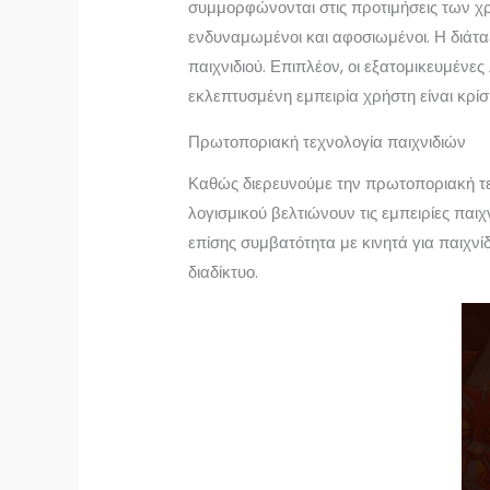
συμμορφώνονται στις προτιμήσεις των χρ
ενδυναμωμένοι και αφοσιωμένοι. Η διάταξ
παιχνιδιού. Επιπλέον, οι εξατομικευμένες
εκλεπτυσμένη εμπειρία χρήστη είναι κρίσ
Πρωτοποριακή τεχνολογία παιχνιδιών
Καθώς διερευνούμε την πρωτοποριακή τ
λογισμικού βελτιώνουν τις εμπειρίες παι
επίσης συμβατότητα με κινητά για παιχνίδ
διαδίκτυο.