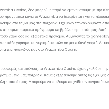
azamba Casino, δεν μπορούμε παρά να εμπνευστούμε με την π
που πραγματικά κάνει το Wazamba να διακρίνεται είναι τα πλούσ
δισμα στο ταξίδι μας στα παιχνίδια. Όχι μόνο επωφελούμαστε από
ύμε στο πρωτοποριακό πρόγραμμα επιβράβευσης πιστότητας. Αυτό 
ι τόσο χαρά όσο και εξαιρετικά προνόμια. Αυξάνοντας το gameplay
ντας κάθε γύρισμα και γυρισμό καρτών σε μια πιθανή γιορτή. Ας υι
περιπέτεια παιχνιδιού μας στο Wazamba Casino!
προσφορές και μπόνους, το Wazamba Casino έχει αγκαλιάσει την α
τιμώμενα μας παιχνίδια. Καθώς εξερευνούμε αυτές τις εξελίξεις στ
μαλή εμπειρία μας. Μπορούμε να παίξουμε παιχνίδια εν κινήσει όπως 