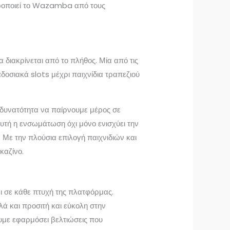
φοροποιεί το Wazamba από τους
διακρίνεται από το πλήθος. Μία από τις
αδοσιακά slots μέχρι παιχνίδια τραπεζιού
η δυνατότητα να παίρνουμε μέρος σε
Αυτή η ενσωμάτωση όχι μόνο ενισχύει την
 Με την πλούσια επιλογή παιχνιδιών και
καζίνο.
 σε κάθε πτυχή της πλατφόρμας.
λά και προσιτή και εύκολη στην
υμε εφαρμόσει βελτιώσεις που