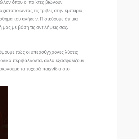
άλλον όπου οι παίκτες βιώνουν
χιστοποιώντας τις τριβές στην εμπειρία
σθημα του ανήκειν. Πιστεύουμε ότι μια
 μας με βάση τις αντιλήψεις σας.
ψουμε πώς οι υπερσύγχρονες λύσεις
ικονικά περιβάλλοντα, αλλά εξασφαλίζουν
ιριώνουμε τα τυχερά παιχνίδια στο