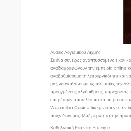
Λύσεις Λογισμικού Αιχμής
Σε ένα συνεχώς αναπτυσσόμενο εικονικό
αναδιαμορφώνουν την εμπειρία online 
αναβαθμίσουμε τη λειτουργικότητα και ν
μας να εντάσσουμε τις τελευταίες τεχνολ
προηγμένους αλγόριθμους, παρέχοντας κα
επιτρέπουν αποτελεσματικά μέτρα ασφα
Wazamba Casino διακρίνεται για την δέσ
παιχνιδιών μας. Μαζί, είμαστε στην πρώ
Καθηλωτική Εικονική Εμπειρία