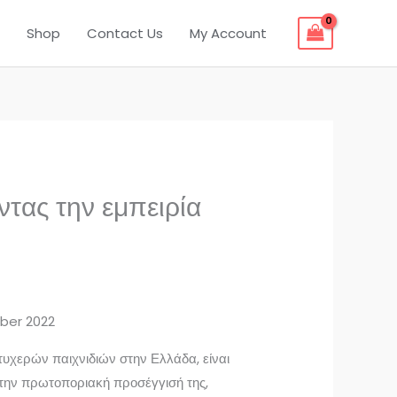
Shop
Contact Us
My Account
τας την εμπειρία
υχερών παιχνιδιών στην Ελλάδα, είναι
 την πρωτοποριακή προσέγγισή της,