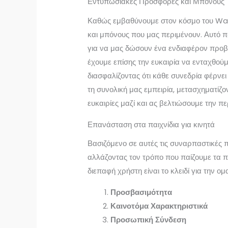
Εντυπωσιακές Προσφορές και Μπόνους
Καθώς εμβαθύνουμε στον κόσμο του W
και μπόνους που μας περιμένουν. Αυτό 
για να μας δώσουν ένα ενδιαφέρον προβά
έχουμε επίσης την ευκαιρία να ενταχθο
διασφαλίζοντας ότι κάθε συνεδρία φέρνε
τη συνολική μας εμπειρία, μετασχηματίζο
ευκαιρίες μαζί και ας βελτιώσουμε την 
Επανάσταση στα παιχνίδια για κινητά
Βασιζόμενο σε αυτές τις συναρπαστικές 
αλλάζοντας τον τρόπο που παίζουμε τα προ
διεπαφή χρήστη είναι το κλειδί για την ο
Προσβασιμότητα
Καινοτόμα Χαρακτηριστικά
Προσωπική Σύνδεση