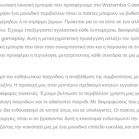
υπωσιακή εικονική εμπειρία που προσφέρουμε στο Wazamba Casino
γήσει ένα μοναδικό περιβάλλον όπου οι παίκτες μπορούν να βυθισ
χέρηδων ή το στρίψιμο ζαριών. Πρόκειται για το να είστε σε ένα α
ίνο. Έχουμε επεξεργαστεί σχολαστικά κάθε λεπτομέρεια, διασφαλίζο
ο gameplay. Αυτή η μετασχηματιστική προσέγγιση αλλάζει τον τρό
ική εμπειρία που είναι τόσο συναρπαστική όσο και η παρουσία σε έ
που προσφέρει η τεχνολογία, μετατρέποντας κάθε συνεδρία σε μια μ
 του καθηλωτικού παιχνιδιού, η αναβάθμιση της συμβατότητας με 
e καζίνο. Η προσοχή μας στον μοντέρνο σχεδιασμό κινητών εγγυάται 
διάφορες συσκευές. Έχουμε βελτιώσει το περιβάλλον χρήστη μας γι
λογή παιχνιδιών και το αδιάλειπτο παιχνίδι. Με διαμορφώσεις που
ίδιο ενθουσιασμό σε κινητά όπως και σε υπολογιστές. Οι παίκτες
ουργίες, όπου κι αν βρίσκονται. Αυτή η καινοτομία ενδυναμώνει τη
ζοντας την κοινότητά μας με ένα μοναδικό επίπεδο ευκολίας και α