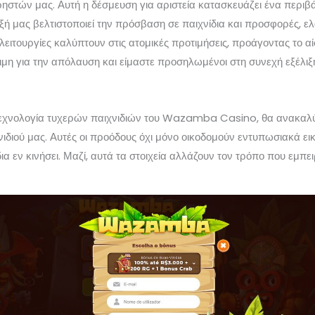
ηστών μας. Αυτή η δέσμευση για αριστεία κατασκευάζει ένα περιβ
ή μας βελτιστοποιεί την πρόσβαση σε παιχνίδια και προσφορές, ελα
 λειτουργίες καλύπτουν στις ατομικές προτιμήσεις, προάγοντας το αί
ιμη για την απόλαυση και είμαστε προσηλωμένοι στη συνεχή εξέλιξή
εχνολογία τυχερών παιχνιδιών του Wazamba Casino, θα ανακαλύ
χνιδιού μας. Αυτές οι προόδους όχι μόνο οικοδομούν εντυπωσιακά ε
ια εν κινήσει. Μαζί, αυτά τα στοιχεία αλλάζουν τον τρόπο που εμπε