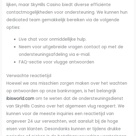
lijken, maar SkyHills Casino biedt diverse efficiënte
contactmogelijkheden voor ondersteuning. We kunnen hun
dedicated team gemakkelijk bereiken via de volgende
opties:
Live chat voor onmiddellijke hulp.
Neem voor uitgebreide vragen contact op met de
ondersteuningsafdeling via e-mail.
FAQ-sectie voor vlugge antwoorden
Verwachte reactietijd
Hoewel we ons misschien zorgen maken over het wachten
op antwoorden op onze bankvragen, is het belangrijk
ibisworld.com
om te weten dat de ondersteuningsdienst
van SkyHills Casino over het algemeen vlug reageert. We
kunnen voor de meeste inquiries een reactietijd van
ongeveer 24 uur verwachten, wat aansluit bij de hoge
eisen van klanten. Desondanks kunnen er tijdens drukke