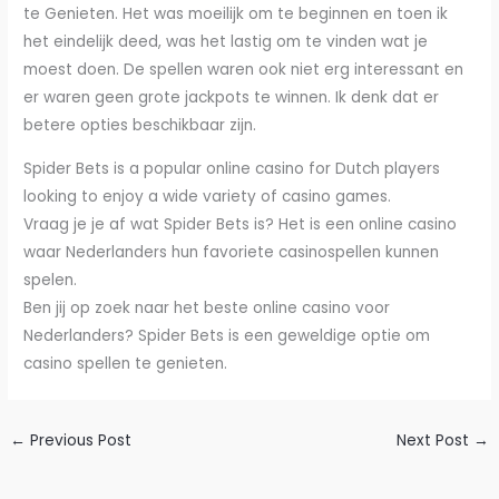
te Genieten. Het was moeilijk om te beginnen en toen ik
het eindelijk deed, was het lastig om te vinden wat je
moest doen. De spellen waren ook niet erg interessant en
er waren geen grote jackpots te winnen. Ik denk dat er
betere opties beschikbaar zijn.
Spider Bets is a popular online casino for Dutch players
looking to enjoy a wide variety of casino games.
Vraag je je af wat Spider Bets is? Het is een online casino
waar Nederlanders hun favoriete casinospellen kunnen
spelen.
Ben jij op zoek naar het beste online casino voor
Nederlanders? Spider Bets is een geweldige optie om
casino spellen te genieten.
←
Previous Post
Next Post
→