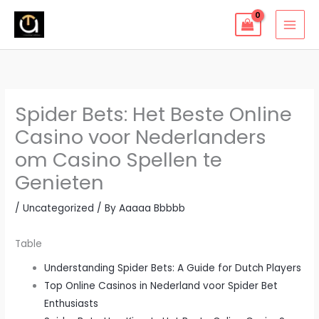
Skip
to
content
Spider Bets: Het Beste Online
Casino voor Nederlanders
om Casino Spellen te
Genieten
/
Uncategorized
/ By
Aaaaa Bbbbb
Table
Understanding Spider Bets: A Guide for Dutch Players
Top Online Casinos in Nederland voor Spider Bet
Enthusiasts