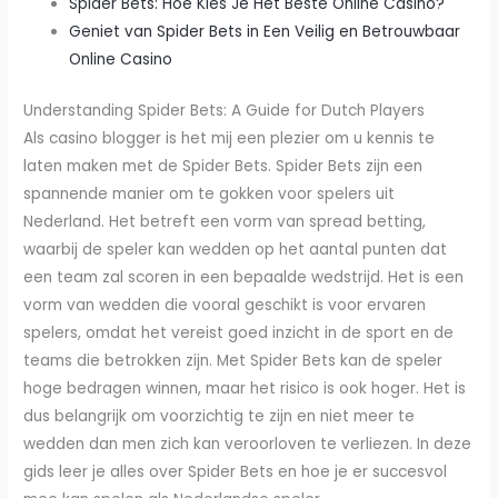
Spider Bets: Hoe Kies Je Het Beste Online Casino?
Geniet van Spider Bets in Een Veilig en Betrouwbaar
Online Casino
Understanding Spider Bets: A Guide for Dutch Players
Als casino blogger is het mij een plezier om u kennis te
laten maken met de Spider Bets. Spider Bets zijn een
spannende manier om te gokken voor spelers uit
Nederland. Het betreft een vorm van spread betting,
waarbij de speler kan wedden op het aantal punten dat
een team zal scoren in een bepaalde wedstrijd. Het is een
vorm van wedden die vooral geschikt is voor ervaren
spelers, omdat het vereist goed inzicht in de sport en de
teams die betrokken zijn. Met Spider Bets kan de speler
hoge bedragen winnen, maar het risico is ook hoger. Het is
dus belangrijk om voorzichtig te zijn en niet meer te
wedden dan men zich kan veroorloven te verliezen. In deze
gids leer je alles over Spider Bets en hoe je er succesvol