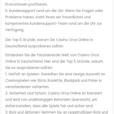
Promotionen profitieren.
5. Kundensupport rund um die Uhr: Wenn Sie Fragen oder
Probleme haben, steht Ihnen ein freundliches und
kompetentes Kundensupport-Team rund um die Uhr zur
Verfügung.
Die Top 5 Gründe, warum Sie Casino Orca Online in
Deutschland ausprobieren sollten
Entdecken Sie die faszinierende Welt von Casino Orca
Online in Deutschland. Hier sind die Top 5 Gründe, warum
Sie es ausprobieren sollten:
1. Vielfalt an Spielen: Genießen Sie eine riesige Auswahl an
Casinospielen wie Slots, Roulette, Blackjack und Poker in
verschiedenen Varianten.
2. Sicherheit und Schutz: Casino Orca Online ist lizenziert
und wird von unabhängigen Behörden überwacht, um
sicherzustellen, dass alle Spiele fair und sicher sind.
3. Boni und Aktionen: Nehmen Sie an regelmäßigen Boni und