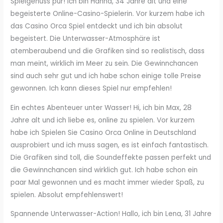
Spielgenuss pur! Ich bin Hanna, 34 Jahre alt und eine
begeisterte Online-Casino-Spielerin. Vor kurzem habe ich
das Casino Orca Spiel entdeckt und ich bin absolut
begeistert. Die Unterwasser-Atmosphäre ist
atemberaubend und die Grafiken sind so realistisch, dass
man meint, wirklich im Meer zu sein. Die Gewinnchancen
sind auch sehr gut und ich habe schon einige tolle Preise
gewonnen. Ich kann dieses Spiel nur empfehlen!
Ein echtes Abenteuer unter Wasser! Hi, ich bin Max, 28
Jahre alt und ich liebe es, online zu spielen. Vor kurzem
habe ich Spielen Sie Casino Orca Online in Deutschland
ausprobiert und ich muss sagen, es ist einfach fantastisch.
Die Grafiken sind toll, die Soundeffekte passen perfekt und
die Gewinnchancen sind wirklich gut. Ich habe schon ein
paar Mal gewonnen und es macht immer wieder Spaß, zu
spielen. Absolut empfehlenswert!
Spannende Unterwasser-Action! Hallo, ich bin Lena, 31 Jahre