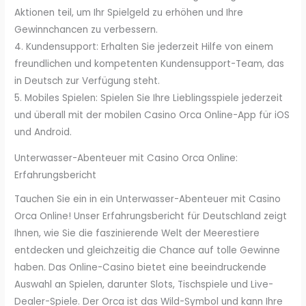
Aktionen teil, um Ihr Spielgeld zu erhöhen und Ihre
Gewinnchancen zu verbessern.
4. Kundensupport: Erhalten Sie jederzeit Hilfe von einem
freundlichen und kompetenten Kundensupport-Team, das
in Deutsch zur Verfügung steht.
5. Mobiles Spielen: Spielen Sie Ihre Lieblingsspiele jederzeit
und überall mit der mobilen Casino Orca Online-App für iOS
und Android.
Unterwasser-Abenteuer mit Casino Orca Online:
Erfahrungsbericht
Tauchen Sie ein in ein Unterwasser-Abenteuer mit Casino
Orca Online! Unser Erfahrungsbericht für Deutschland zeigt
Ihnen, wie Sie die faszinierende Welt der Meerestiere
entdecken und gleichzeitig die Chance auf tolle Gewinne
haben. Das Online-Casino bietet eine beeindruckende
Auswahl an Spielen, darunter Slots, Tischspiele und Live-
Dealer-Spiele. Der Orca ist das Wild-Symbol und kann Ihre