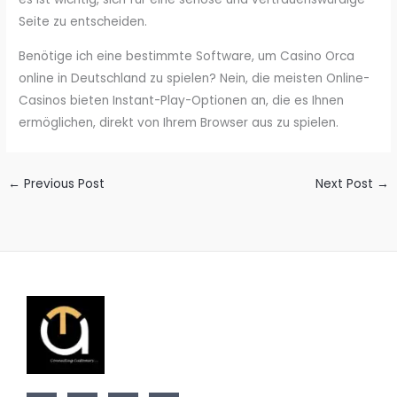
Seite zu entscheiden.
Benötige ich eine bestimmte Software, um Casino Orca
online in Deutschland zu spielen? Nein, die meisten Online-
Casinos bieten Instant-Play-Optionen an, die es Ihnen
ermöglichen, direkt von Ihrem Browser aus zu spielen.
←
Previous Post
Next Post
→