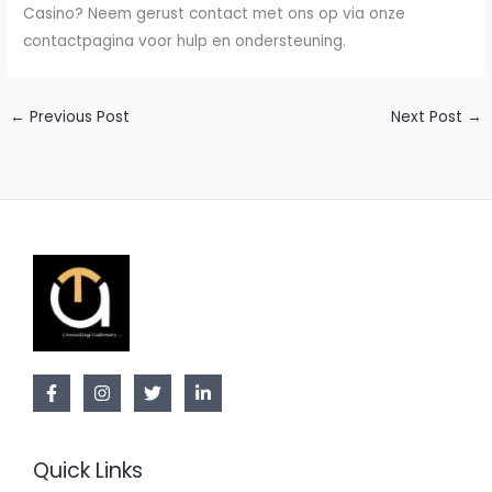
Casino? Neem gerust contact met ons op via onze
contactpagina voor hulp en ondersteuning.
←
Previous Post
Next Post
→
Quick Links