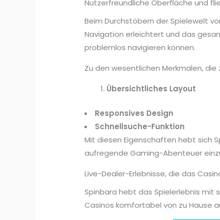
Nutzerfreundliche Oberfläche und fl
Beim Durchstöbern der Spielewelt von
Navigation erleichtert und das gesam
problemlos navigieren können.
Zu den wesentlichen Merkmalen, die 
Übersichtliches Layout
Responsives Design
Schnellsuche-Funktion
Mit diesen Eigenschaften hebt sich S
aufregende Gaming-Abenteuer einz
Live-Dealer-Erlebnisse, die das Casin
Spinbara hebt das Spielerlebnis mit
Casinos komfortabel von zu Hause a