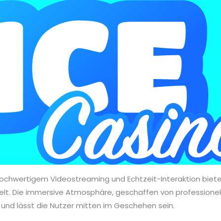
 hochwertigem Videostreaming und Echtzeit-Interaktion bietet
sselt. Die immersive Atmosphäre, geschaffen von professione
l und lässt die Nutzer mitten im Geschehen sein.