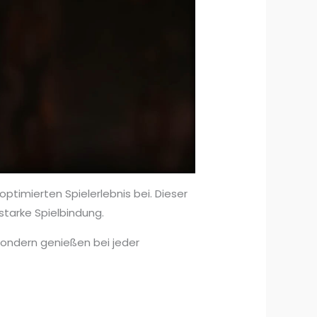
ptimierten Spielerlebnis bei. Dieser
starke Spielbindung.
sondern genießen bei jeder