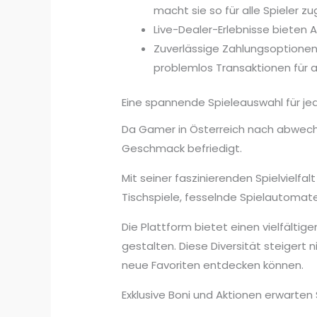
macht sie so für alle Spieler zu
Live-Dealer-Erlebnisse bieten A
Zuverlässige Zahlungsoptionen
problemlos Transaktionen für al
Eine spannende Spieleauswahl für 
Da Gamer in Österreich nach abwech
Geschmack befriedigt.
Mit seiner faszinierenden Spielvielfal
Tischspiele, fesselnde Spielautomate
Die Plattform bietet einen vielfältig
gestalten. Diese Diversität steigert 
neue Favoriten entdecken können.
Exklusive Boni und Aktionen erwarten 