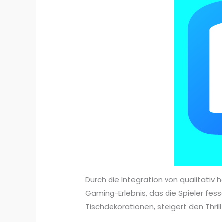
Durch die Integration von qualitativ
Gaming-Erlebnis, das die Spieler fe
Tischdekorationen, steigert den Thril