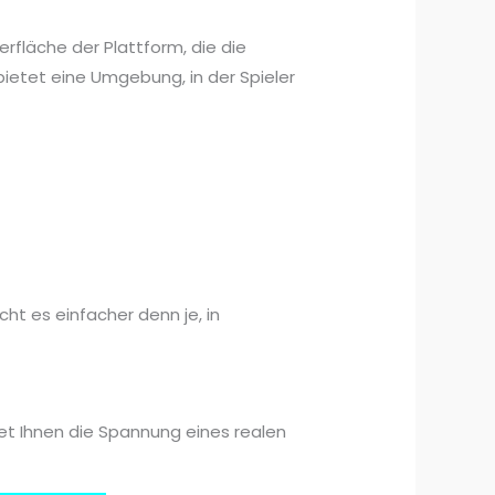
rfläche der Plattform, die die
bietet eine Umgebung, in der Spieler
ht es einfacher denn je, in
et Ihnen die Spannung eines realen