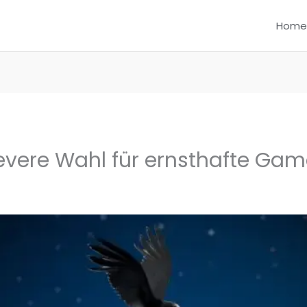
Home
levere Wahl für ernsthafte Game