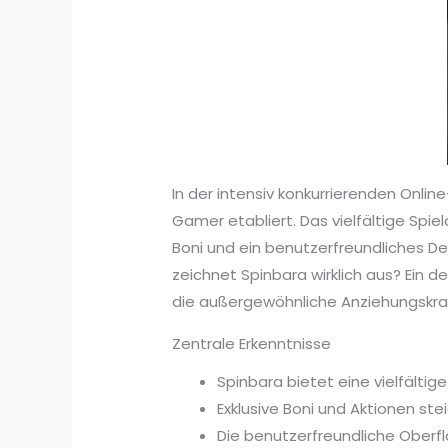
In der intensiv konkurrierenden Onl
Gamer etabliert. Das vielfältige Spi
Boni und ein benutzerfreundliches D
zeichnet Spinbara wirklich aus? Ein de
die außergewöhnliche Anziehungskraf
Zentrale Erkenntnisse
Spinbara bietet eine vielfältig
Exklusive Boni und Aktionen st
Die benutzerfreundliche Oberf