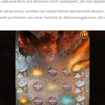
 exklusive Boni und Aktionen noch verbessert, die das Spieler
in reines Extra, sondern ein wesentlicher Bestandteil desse
eich profitieren von einer Vielzahl an Aktionsangeboten, die 