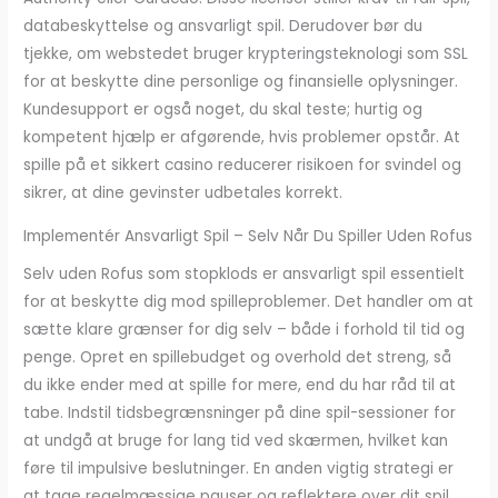
databeskyttelse og ansvarligt spil. Derudover bør du
tjekke, om webstedet bruger krypteringsteknologi som SSL
for at beskytte dine personlige og finansielle oplysninger.
Kundesupport er også noget, du skal teste; hurtig og
kompetent hjælp er afgørende, hvis problemer opstår. At
spille på et sikkert casino reducerer risikoen for svindel og
sikrer, at dine gevinster udbetales korrekt.
Implementér Ansvarligt Spil – Selv Når Du Spiller Uden Rofus
Selv uden Rofus som stopklods er ansvarligt spil essentielt
for at beskytte dig mod spilleproblemer. Det handler om at
sætte klare grænser for dig selv – både i forhold til tid og
penge. Opret en spillebudget og overhold det streng, så
du ikke ender med at spille for mere, end du har råd til at
tabe. Indstil tidsbegrænsninger på dine spil-sessioner for
at undgå at bruge for lang tid ved skærmen, hvilket kan
føre til impulsive beslutninger. En anden vigtig strategi er
at tage regelmæssige pauser og reflektere over dit spil.