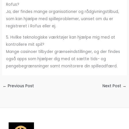
Rofus?
Ja, der findes mange organisationer og rådgivningstilbud,
som kan hjælpe med spilleproblemer, uanset om du er
registreret i Rofus eller ej.
5. Hvilke teknologiske værktøjer kan hjælpe mig med at
kontrollere mit spil?
Mange casinoer tilbyder grænseindstillinger, og der findes
også apps som hjælper dig med at sætte tids- og
pengebegrænsninger samt monitorere din spilleadfærd.
←
Previous Post
Next Post
→