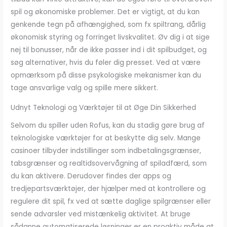
spil og økonomiske problemer. Det er vigtigt, at du kan
genkende tegn på afhængighed, som fx spiltrang, dårlig
økonomisk styring og forringet livskvalitet. Øv dig i at sige
nej til bonusser, når de ikke passer ind i dit spilbudget, og
søg alternativer, hvis du føler dig presset. Ved at være
opmærksom på disse psykologiske mekanismer kan du
tage ansvarlige valg og spille mere sikkert.
Udnyt Teknologi og Værktøjer til at Øge Din Sikkerhed
Selvom du spiller uden Rofus, kan du stadig gøre brug af
teknologiske værktøjer for at beskytte dig selv. Mange
casinoer tilbyder indstillinger som indbetalingsgrænser,
tabsgrænser og realtidsovervågning af spiladfærd, som
du kan aktivere. Derudover findes der apps og
tredjepartsværktøjer, der hjælper med at kontrollere og
regulere dit spil, fx ved at sætte daglige spilgrænser eller
sende advarsler ved mistænkelig aktivitet. At bruge
sådanne automatiserede løsninger er en proaktiv måde at