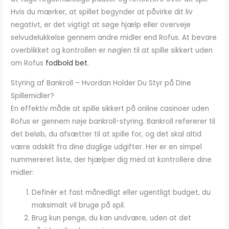
Hvis du mærker, at spillet begynder at påvirke dit liv
negativt, er det vigtigt at søge hjælp eller overveje
selvudelukkelse gennem andre midler end Rofus. At bevare
overblikket og kontrollen er nøglen til at spille sikkert uden
om Rofus
fodbold bet
.
Styring af Bankroll – Hvordan Holder Du Styr på Dine
Spillemidler?
En effektiv måde at spille sikkert på online casinoer uden
Rofus er gennem nøje bankroll-styring. Bankroll refererer til
det beløb, du afsætter til at spille for, og det skal altid
være adskilt fra dine daglige udgifter. Her er en simpel
nummereret liste, der hjælper dig med at kontrollere dine
midler:
Definér et fast månedligt eller ugentligt budget, du
maksimalt vil bruge på spil.
Brug kun penge, du kan undvære, uden at det