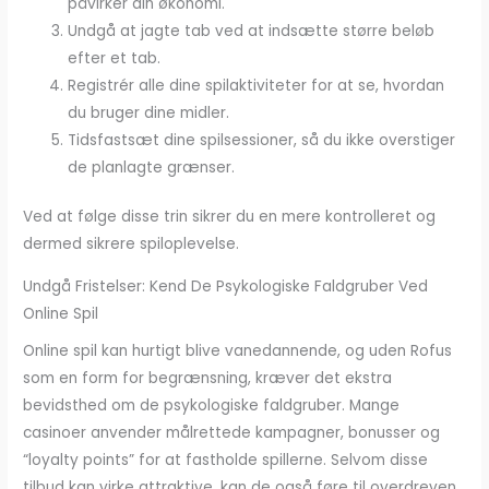
påvirker din økonomi.
Undgå at jagte tab ved at indsætte større beløb
efter et tab.
Registrér alle dine spilaktiviteter for at se, hvordan
du bruger dine midler.
Tidsfastsæt dine spilsessioner, så du ikke overstiger
de planlagte grænser.
Ved at følge disse trin sikrer du en mere kontrolleret og
dermed sikrere spiloplevelse.
Undgå Fristelser: Kend De Psykologiske Faldgruber Ved
Online Spil
Online spil kan hurtigt blive vanedannende, og uden Rofus
som en form for begrænsning, kræver det ekstra
bevidsthed om de psykologiske faldgruber. Mange
casinoer anvender målrettede kampagner, bonusser og
“loyalty points” for at fastholde spillerne. Selvom disse
tilbud kan virke attraktive, kan de også føre til overdreven