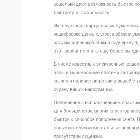
кошельки дают возможность быстро поп
быстроту и стабильность.
Эксплуатация виртуальных бумажников
зашифровке данных, угроза обмана ум
злоумышленников. Важно подчеркнуть, 
этот вариант оплаты еще более выгод
В числе известных электронных кошельк
аппы и минимальные платежи за транз
казино и наличие лицензии в вашей ст
охрану ваших информации.
Пополнение с использованием пластик
Для большинства многих клиентов инте
быстрых способов пополнения счета. П
пользователям моментальные переводы.
присутствии лицензии.