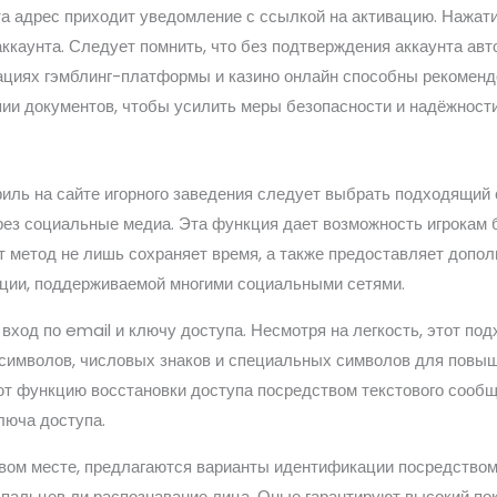
а адрес приходит уведомление с ссылкой на активацию. Нажат
ккаунта. Следует помнить, что без подтверждения аккаунта ав
уациях гэмблинг-платформы и казино онлайн способны рекомен
ии документов, чтобы усилить меры безопасности и надёжност
ль на сайте игорного заведения следует выбрать подходящий 
ез социальные медиа. Эта функция дает возможность игрокам 
 метод не лишь сохраняет время, а также предоставляет допо
ции, поддерживаемой многими социальными сетями.
ход по email и ключу доступа. Несмотря на легкость, этот под
з символов, числовых знаков и специальных символов для повы
ют функцию восстановки доступа посредством текстового сообщ
люча доступа.
ервом месте, предлагаются варианты идентификации посредство
 пальцев ли распознавание лица. Оные гарантируют высокий по