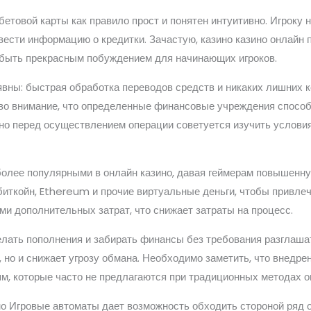
етовой карты как правило прост и понятен интуитивно. Игроку н
ввести информацию о кредитки. Зачастую, казино казино онлай
т быть прекрасным побуждением для начинающих игроков.
вны: быстрая обработка переводов средств и никаких лишних к
 во внимание, что определенные финансовые учреждения спосо
но перед осуществлением операции советуется изучить услови
более популярными в онлайн казино, давая геймерам повышен
иткойн, Ethereum и прочие виртуальные деньги, чтобы привлеч
ми дополнительных затрат, что снижает затраты на процесс.
лать пополнения и забирать финансы без требования разглаша
, но и снижает угрозу обмана. Необходимо заметить, что внедр
м, которые часто не предлагаются при традиционных методах о
но Игровые автоматы дает возможность обходить стороной ряд 