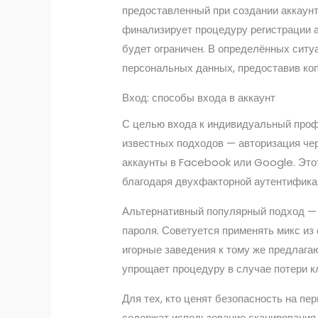
предоставленный при создании аккаунт
финализирует процедуру регистрации а
будет ограничен. В определённых сит
персональных данных, предоставив коп
Вход: способы входа в аккаунт
С целью входа к индивидуальный профи
известных подходов — авторизация чер
аккаунты в Facebook или Google. Этот
благодаря двухфакторной аутентифика
Альтернативный популярный подход — в
пароля. Советуется применять микс и
игорные заведения к тому же предлага
упрощает процедуру в случае потери к
Для тех, кто ценят безопасность на п
содержат использование сканирования