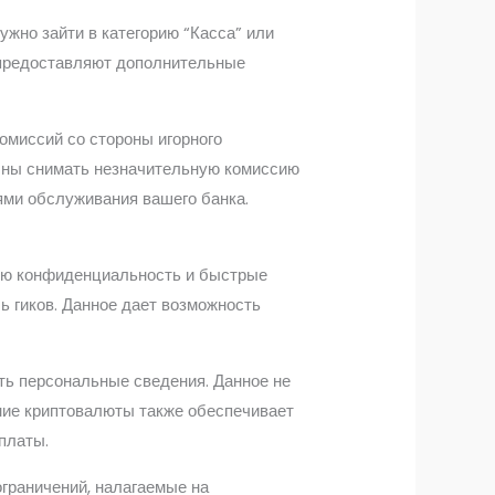
ужно зайти в категорию “Касса” или
н предоставляют дополнительные
омиссий со стороны игорного
бны снимать незначительную комиссию
ями обслуживания вашего банка.
ную конфиденциальность и быстрые
ь гиков. Данное дает возможность
ть персональные сведения. Данное не
ение криптовалюты также обеспечивает
платы.
ограничений, налагаемые на