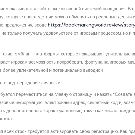
ем оказывается сайт с эксклюзивной системой поощрения. В пр
у, которые впоследствии можно обменять на реальные деньги и
ые предложения, вроде
https://bookmarkingworld.review/stor
т не только получать удовольствие от игровым процессом, но и
 такие гэмблинг-платформы, которые показывают уникальные 
вает игрокам возможность попробовать фортуна на игровых ма
ще более увлекательной и потенциально выгодной.
 его подтверждение личности
ебуется переместиться на главную страницу и нажать “Создать 
 базовые информацию: электронный адрес, секретный код и, воз
ать дополнительного характера данные, такую как число рожден
грока.
 всех строк требуется активировать свою регистрацию. Как пра