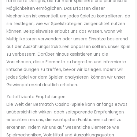
raffinierte Designs, die für mehr Spieltiefe und planerische
Möglichkeiten ermöglichen. Das Erfassen dieser
Mechaniken ist essentiell, um jedes Spiel zu kontrollieren, da
sie festlegen, wie wir Spielstrategien zielgerichtet nutzen
können. Beispielsweise erlaubt uns das Wissen, wann wir
Multiplikatoren verwenden oder unsere Einsätze basierend
auf der Auszahlungsstrukturen anpassen sollten, unser Spiel
zu verbessern. Darüber hinaus assistieren uns die
Vorschauen, diese Elemente zu begreifen und informierte
Entscheidungen zu treffen, bevor wir loslegen. Indem wir
jedes Spiel vor dem Spielen analysieren, können wir unser
Gewinnpotenzial deutlich erhöhen.
Zeiteffiziente Empfehlungen
Die Welt der Betmatch Casino-Spiele kann anfangs etwas
unübersichtlich wirken, doch zeitsparende Empfehlungen
erleichtern es uns, die wichtigsten Funktionen schnell zu
erkennen. Indem wir uns auf wesentliche Elemente wie
Spielmechaniken, Volatilität und Auszahlungsquoten