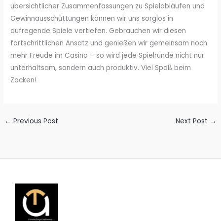
übersichtlicher Zusammenfassungen zu Spielabläufen und
Gewinnausschüttungen können wir uns sorglos in
aufregende Spiele vertiefen. Gebrauchen wir diesen
fortschrittlichen Ansatz und genießen wir gemeinsam noch
mehr Freude im Casino – so wird jede Spielrunde nicht nur
unterhaltsam, sondern auch produktiv. Viel Spaß beim
Zocken!
←
Previous Post
Next Post
→