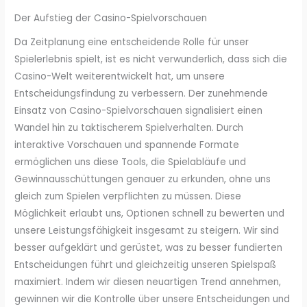
Der Aufstieg der Casino-Spielvorschauen
Da Zeitplanung eine entscheidende Rolle für unser
Spielerlebnis spielt, ist es nicht verwunderlich, dass sich die
Casino-Welt weiterentwickelt hat, um unsere
Entscheidungsfindung zu verbessern. Der zunehmende
Einsatz von Casino-Spielvorschauen signalisiert einen
Wandel hin zu taktischerem Spielverhalten. Durch
interaktive Vorschauen und spannende Formate
ermöglichen uns diese Tools, die Spielabläufe und
Gewinnausschüttungen genauer zu erkunden, ohne uns
gleich zum Spielen verpflichten zu müssen. Diese
Möglichkeit erlaubt uns, Optionen schnell zu bewerten und
unsere Leistungsfähigkeit insgesamt zu steigern. Wir sind
besser aufgeklärt und gerüstet, was zu besser fundierten
Entscheidungen führt und gleichzeitig unseren Spielspaß
maximiert. Indem wir diesen neuartigen Trend annehmen,
gewinnen wir die Kontrolle über unsere Entscheidungen und