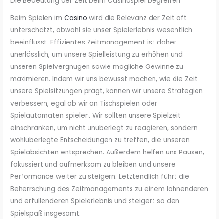
Die Bedeutung der Zeit beim Casinospiel begreifen
Beim Spielen im
Casino
wird die Relevanz der Zeit oft
unterschätzt, obwohl sie unser Spielerlebnis wesentlich
beeinflusst. Effizientes Zeitmanagement ist daher
unerlässlich, um unsere Spielleistung zu erhöhen und
unseren Spielvergnügen sowie mögliche Gewinne zu
maximieren. Indem wir uns bewusst machen, wie die Zeit
unsere Spielsitzungen prägt, können wir unsere Strategien
verbessern, egal ob wir an Tischspielen oder
Spielautomaten spielen. Wir sollten unsere Spielzeit
einschränken, um nicht unüberlegt zu reagieren, sondern
wohlüberlegte Entscheidungen zu treffen, die unseren
Spielabsichten entsprechen. Außerdem helfen uns Pausen,
fokussiert und aufmerksam zu bleiben und unsere
Performance weiter zu steigern. Letztendlich führt die
Beherrschung des Zeitmanagements zu einem lohnenderen
und erfüllenderen Spielerlebnis und steigert so den
Spielspaß insgesamt.