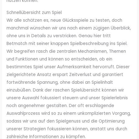
nutzen können.
Schnellübersicht zum Spiel
Wir alle schätzen es, neue Glücksspiele zu testen, doch
manchmal wünschen wir uns nach einem zügigen Überblick,
ohne uns in Details zu verstricken. Genau hier tritt
Betmatch mit seiner knappen Spielbeschreibung ins Spiel.
Wir begreifen rasch die zentralen Mechanismen, Themen
und Funktionen und können so entscheiden, ob ein
bestimmtes Spiel unser Aufmerksamkeit hervorruft. Dieser
zielgerichtete Ansatz erspart Zeitverlust und garantiert
fortwährende Spannung, ohne dabei an Spielinhalt
einzubüßen. Dank der raschen Spielübersicht können wir
unsere Auswahl fokussiert steuern und unser Spielerlebnis
noch angenehmer gestalten. Der oft erschlagende
Auswahlprozess wird so zu einem unkomplizierten Vorgang,
sodass wir uns auf den Spielgenuss und die Optimierung
unserer Strategien fokussieren können, anstatt uns durch
zahlreiche Informationen zu kämpfen.