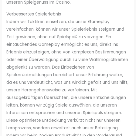
unseren Spielgenuss im Casino.
Verbessertes Spielerlebnis
Indem wir Taktiken einsetzen, die unser Gameplay
vereinfachen, können wir unser Spielerlebnis steigern und
Zeit gewinnen, ohne auf Spielspaß zu verzagen. Ein
eintauchendes Gameplay ermöglicht es uns, direkt ins
Erlebnis einzusteigen, ohne von komplexen Bestimmungen
oder einer Überwältigung durch zu viele Wahlmöglichkeiten
abgelenkt zu werden. Das Einbeziehen von
Spielerrückmeldungen bereichert unser Erfahrung weiter,
da es uns verdeutlicht, was uns wirklich gefällt und uns hilft,
unsere Herangehensweise zu verfeinern. Mit
aussagekräftigen Übersichten, die unsere Entscheidungen
leiten, können wir zügig Spiele auswählen, die unseren
Interessen entsprechen und unseren Spielspaß steigern.
Diese optimierte Entdeckung verkürzt nicht nur unseren
Lernprozess, sondern erweitert auch unser Beteiligung.
Indem wir beim Zocken Produktivität in den Vordergrund