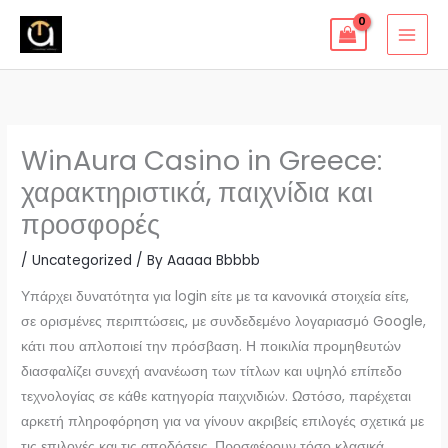
Skip
to
content
WinAura Casino in Greece:
χαρακτηριστικά, παιχνίδια και
προσφορές
/
Uncategorized
/ By
Aaaaa Bbbbb
Υπάρχει δυνατότητα για login είτε με τα κανονικά στοιχεία είτε,
σε ορισμένες περιπτώσεις, με συνδεδεμένο λογαριασμό Google,
κάτι που απλοποιεί την πρόσβαση. Η ποικιλία προμηθευτών
διασφαλίζει συνεχή ανανέωση των τίτλων και υψηλό επίπεδο
τεχνολογίας σε κάθε κατηγορία παιχνιδιών. Ωστόσο, παρέχεται
αρκετή πληροφόρηση για να γίνουν ακριβείς επιλογές σχετικά με
τις επιλογές και τις αποδόσεις. Προσφέρουν τόσο κλασικά