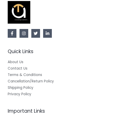
Quick Links
About Us
Contact Us
Terms & Conditions
Cancellation/Return Policy
Shipping Policy
Privacy Policy
Important Links