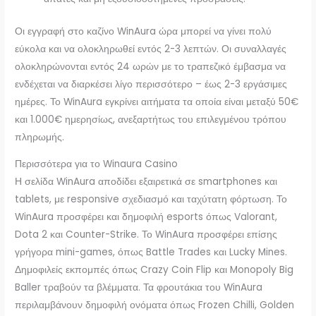
Οι εγγραφή στο καζίνο WinAura ώρα μπορεί να γίνει πολύ
εύκολα και να ολοκληρωθεί εντός 2-3 λεπτών. Οι συναλλαγές
ολοκληρώνονται εντός 24 ωρών με το τραπεζικό έμβασμα να
ενδέχεται να διαρκέσει λίγο περισσότερο – έως 2-3 εργάσιμες
ημέρες. Το WinAura εγκρίνει αιτήματα τα οποία είναι μεταξύ 50€
και 1.000€ ημερησίως, ανεξαρτήτως του επιλεγμένου τρόπου
πληρωμής.
Περισσότερα για το Winaura Casino
Η σελίδα WinAura αποδίδει εξαιρετικά σε smartphones και
tablets, με responsive σχεδιασμό και ταχύτατη φόρτωση. Το
WinAura προσφέρει και δημοφιλή esports όπως Valorant,
Dota 2 και Counter-Strike. Το WinAura προσφέρει επίσης
γρήγορα mini-games, όπως Battle Trades και Lucky Mines.
Δημοφιλείς εκπομπές όπως Crazy Coin Flip και Monopoly Big
Baller τραβούν τα βλέμματα. Τα φρουτάκια του WinAura
περιλαμβάνουν δημοφιλή ονόματα όπως Frozen Chilli, Golden