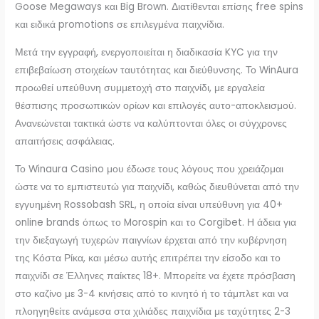
Goose Megaways και Big Brown. Διατίθενται επίσης free spins
και ειδικά promotions σε επιλεγμένα παιχνίδια.
Μετά την εγγραφή, ενεργοποιείται η διαδικασία KYC για την
επιβεβαίωση στοιχείων ταυτότητας και διεύθυνσης. Το WinAura
προωθεί υπεύθυνη συμμετοχή στο παιχνίδι, με εργαλεία
θέσπισης προσωπικών ορίων και επιλογές αυτο-αποκλεισμού.
Ανανεώνεται τακτικά ώστε να καλύπτονται όλες οι σύγχρονες
απαιτήσεις ασφάλειας.
Το Winaura Casino μου έδωσε τους λόγους που χρειάζομαι
ώστε να το εμπιστευτώ για παιχνίδι, καθώς διευθύνεται από την
εγγυημένη Rossobash SRL, η οποία είναι υπεύθυνη για 40+
online brands όπως το Morospin και το Corgibet. Η άδεια για
την διεξαγωγή τυχερών παιγνίων έρχεται από την κυβέρνηση
της Κόστα Ρίκα, και μέσω αυτής επιτρέπει την είσοδο και το
παιχνίδι σε Έλληνες παίκτες 18+. Μπορείτε να έχετε πρόσβαση
στο καζίνο με 3-4 κινήσεις από το κινητό ή το τάμπλετ και να
πλοηγηθείτε ανάμεσα στα χιλιάδες παιχνίδια με ταχύτητες 2-3