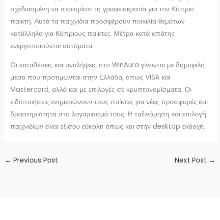
σχεδιασμένη να περιορίσει τη γραφειοκρατία για τον Κύπριο
παίκτη. Αυτά τα παιχνίδια προσφέρουν ποικιλία θεμάτων
κατάλληλα για Κύπριους παίκτες. Μέτρα κατά απάτης
ενεργοποιούνται αυτόματα.
Οι καταθέσεις και αναλήψεις στο WinAura γίνονται με δημοφιλή
μέσα που προτιμώνται στην Ελλάδα, όπως VISA και
Mastercard, αλλά και με επιλογές σε κρυπτονομίσματα. Οι
ειδοποιήσεις ενημερώνουν τους παίκτες για νέες προσφορές και
δραστηριότητα στο λογαριασμό τους. Η ταξινόμηση και επιλογή
παιχνιδιών είναι εξίσου εύκολη όπως και στην desktop εκδοχή.
←
Previous Post
Next Post
→