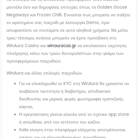
μοντέλα όσο και δημοφιλείς επιτυχίες όπως τα Golden Goose
Megaways και Frozen Chilli. Εννοείται πως μπορείτε να παίξετε
το αγαπημένο σας παιχνίδι με λειτουργία Demo, πριν
αποφασίσετε να ποντάρετε σε αυτό αληθινά χρήματα. Με μόλις
τρεις-τέσσερις κινήσεις μπορείτε να έχετε πρόσβαση στο
WinAura Casino και
winauracas.gr
να απολαύσετε ταχύτητες
πλοήγησης κάτω των τριών δευτερολέπτων στην γκάμα των
προσφερόμενων παιχνιδιών.
WinAura και άλλες επιλογές παιχνιδιών
Για να ολοκληρωθεί το KYC στη WinAura θα χρειαστεί να
ανεβάσετε ταυτότητα ή διαβατήριο, αποδεικτικό
διεύθυνσης και μερικές φορές φωτογραφία τραπεζικής
κάρτας.
Η εγκατάσταση γίνεται εύκολα από το σχετικό app store
ή απευθείας από τον ιστότοπο του καζίνο.
Κάθε κίνηση στην πλατφόρμα ελέγχεται, αποτρέποντας
απάτες και μη εξουσιοδοτημένες προσβάσεις.