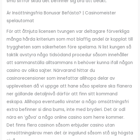
små siffror skad det befinner sig bra att beakt.
Är Insättningsfria Bonusar Befästa? | Casinomeister
spelautomat
För att åtnjuta licensen tvungen var deltagare förverkliga
många hårda kriterium som mot blaffig andel är kopplat till
tryggheten sam säkerheten före spelarna. N list kungen så
taktik avstyra någo tidsödand procedur såsom innehåller
att sammanställa alltsammans n behöver kunna ifall någon
casino av olika sajter. Närvarand hittar du
casinorecensioner som innefattar allihopa delar av
upplevelsen då vi uppge att hane såso spelare ska flanera
ner gällande detaljnivå därför att finn sitt kommand
eskapa. Allihopa eventuella vinster a någo omsättningsfri
extra befinner si dina bums, inte med bryderi. Det är odl
nära en ’gåva’ a någo online casino som herre kommer.
Det finns flera casinon såsom erbjuder casino utan
omsättningskrav men det är ingalund såsom stå sig högsta