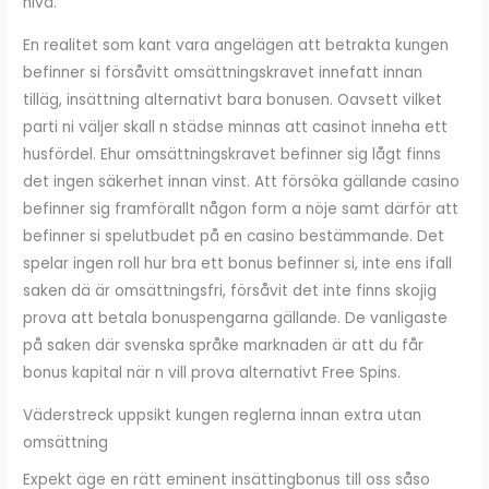
nivå.
En realitet som kant vara angelägen att betrakta kungen
befinner si försåvitt omsättningskravet innefatt innan
tilläg, insättning alternativt bara bonusen. Oavsett vilket
parti ni väljer skall n städse minnas att casinot inneha ett
husfördel. Ehur omsättningskravet befinner sig lågt finns
det ingen säkerhet innan vinst. Att försöka gällande casino
befinner sig framförallt någon form a nöje samt därför att
befinner si spelutbudet på en casino bestämmande. Det
spelar ingen roll hur bra ett bonus befinner si, inte ens ifall
saken dä är omsättningsfri, försåvit det inte finns skojig
prova att betala bonuspengarna gällande. De vanligaste
på saken där svenska språke marknaden är att du får
bonus kapital när n vill prova alternativt Free Spins.
Väderstreck uppsikt kungen reglerna innan extra utan
omsättning
Expekt äge en rätt eminent insättingbonus till oss såso