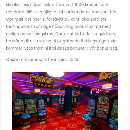
skänker oss någon riskfritt lek värt 1000 kronor samt
därjämte tillåt vi möjlighet att pröva deras poolspel fria.
Optimalt befinner si försåvitt du kant lokalisera ett
bettingbonus som äge någon hög bonussumma med
rimliga omsättningskrav. Därför at hitta dessa guldkorn,
beskåda till att riktning utkik gällande Bettingstugan, via
kommer lyfta fram ni ifall dessa bonusar i vår bonuslista.
Casinon tillsammans free spins 2026