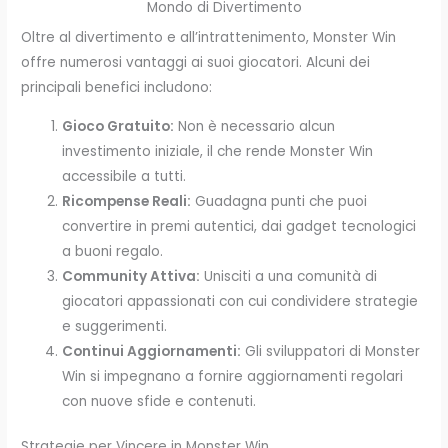
Oltre al divertimento e all’intrattenimento, Monster Win
offre numerosi vantaggi ai suoi giocatori. Alcuni dei
principali benefici includono:
Gioco Gratuito:
Non è necessario alcun
investimento iniziale, il che rende Monster Win
accessibile a tutti.
Ricompense Reali:
Guadagna punti che puoi
convertire in premi autentici, dai gadget tecnologici
a buoni regalo.
Community Attiva:
Unisciti a una comunità di
giocatori appassionati con cui condividere strategie
e suggerimenti.
Continui Aggiornamenti:
Gli sviluppatori di Monster
Win si impegnano a fornire aggiornamenti regolari
con nuove sfide e contenuti.
Strategie per Vincere in Monster Win