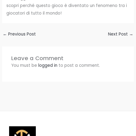
scopri perché questo gioco è diventato un fenomeno tra i
giocatori di tutto il mondo!
←
Previous Post
Next Post
→
Leave a Comment
You must be
logged in
to post a comment.