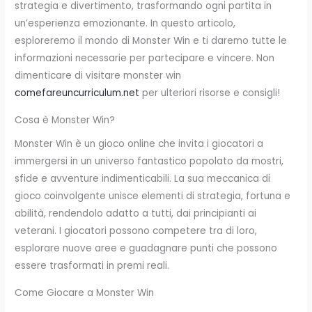
strategia e divertimento, trasformando ogni partita in
un’esperienza emozionante. In questo articolo,
esploreremo il mondo di Monster Win e ti daremo tutte le
informazioni necessarie per partecipare e vincere. Non
dimenticare di visitare monster win
comefareuncurriculum.net
per ulteriori risorse e consigli!
Cosa è Monster Win?
Monster Win è un gioco online che invita i giocatori a
immergersi in un universo fantastico popolato da mostri,
sfide e avventure indimenticabili. La sua meccanica di
gioco coinvolgente unisce elementi di strategia, fortuna e
abilità, rendendolo adatto a tutti, dai principianti ai
veterani. I giocatori possono competere tra di loro,
esplorare nuove aree e guadagnare punti che possono
essere trasformati in premi reali.
Come Giocare a Monster Win