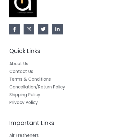
Quick Links
About Us
Contact Us
Terms & Conditions
Cancellation/Return Policy
Shipping Policy
Privacy Policy
Important Links
Air Fresheners