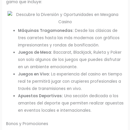
gama que incluye:
Máquinas Tragamonedas:
Desde las clásicas de
tres carretes hasta las más modernas con gráficos
impresionantes y rondas de bonificación.
Juegos de Mesa:
Baccarat, Blackjack, Ruleta y Poker
son solo algunos de los juegos que puedes disfrutar
en un ambiente emocionante.
Juegos en Vivo:
La experiencia del casino en tiempo
real te permitirá jugar con crupieres profesionales a
través de transmisiones en vivo.
Apuestas Deportivas:
Una sección dedicada a los
amantes del deporte que permiten realizar apuestas
en eventos locales e internacionales.
Bonos y Promociones