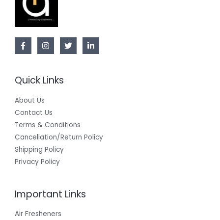
Quick Links
About Us
Contact Us
Terms & Conditions
Cancellation/Return Policy
Shipping Policy
Privacy Policy
Important Links
Air Fresheners