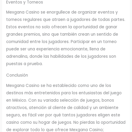
Eventos y Torneos
Mexgana Casino se enorgullece de organizar eventos y
torneos regulares que atraen a jugadores de todas partes.
Estos eventos no solo ofrecen la oportunidad de ganar
grandes premios, sino que también crean un sentido de
comunidad entre los jugadores. Participar en un torneo
puede ser una experiencia emocionante, llena de
adrenalina, donde las habilidades de los jugadores son
puestas a prueba.
Conclusión
Mexgana Casino se ha establecido como uno de los
destinos más entretenidos para los entusiastas del juego
en México. Con su variada selección de juegos, bonos
atractivos, atención al cliente de calidad y un ambiente
seguro, es fácil ver por qué tantos jugadores eligen este
casino como su hogar de juegos. No pierdas la oportunidad
de explorar todo lo que ofrece Mexgana Casino;