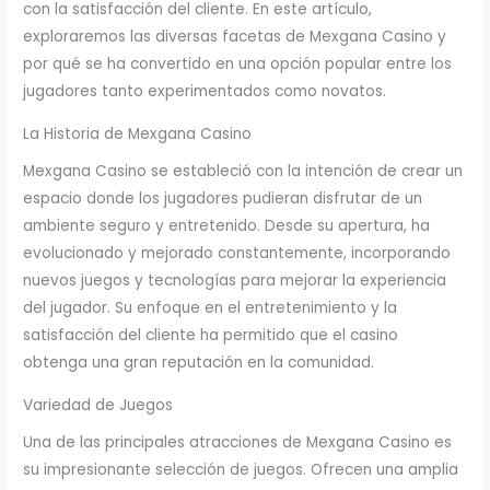
con la satisfacción del cliente. En este artículo,
exploraremos las diversas facetas de Mexgana Casino y
por qué se ha convertido en una opción popular entre los
jugadores tanto experimentados como novatos.
La Historia de Mexgana Casino
Mexgana Casino se estableció con la intención de crear un
espacio donde los jugadores pudieran disfrutar de un
ambiente seguro y entretenido. Desde su apertura, ha
evolucionado y mejorado constantemente, incorporando
nuevos juegos y tecnologías para mejorar la experiencia
del jugador. Su enfoque en el entretenimiento y la
satisfacción del cliente ha permitido que el casino
obtenga una gran reputación en la comunidad.
Variedad de Juegos
Una de las principales atracciones de Mexgana Casino es
su impresionante selección de juegos. Ofrecen una amplia