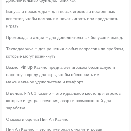
дополнительных функций, таких как:
Бонусы и промокоды – для новых игроков и постоянных
клиентов, чтобы помочь им начать играть или продолжать
играть.
Промокоды и акции – для дополнительных бонусов и выгод.
Техподдержка – для решения любых вопросов или проблем,
которые могут возникнуть.
Важно! Pin Up Казино предлагает игрокам безопасную и
надежную среду для игры, чтобы обеспечить им
максимальное удовольствие и комфорт.
В целом, Pin Up Казино – это идеальное место для игроков,
которые ищут развлечения, азарт и возможностей для
заработка.
Отзывы и оценки Пин Ап Казино
Пин Ап Казино – это популярная онлайн-игровая