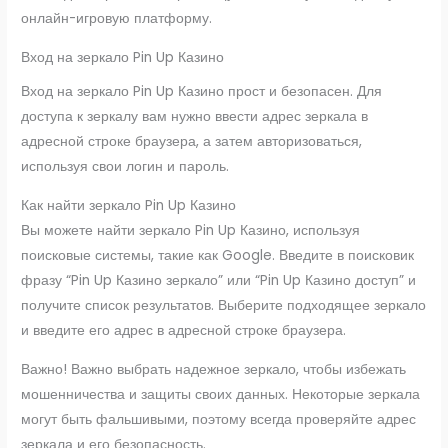
онлайн-игровую платформу.
Вход на зеркало Pin Up Казино
Вход на зеркало Pin Up Казино прост и безопасен. Для
доступа к зеркалу вам нужно ввести адрес зеркала в
адресной строке браузера, а затем авторизоваться,
используя свои логин и пароль.
Как найти зеркало Pin Up Казино
Вы можете найти зеркало Pin Up Казино, используя
поисковые системы, такие как Google. Введите в поисковик
фразу “Pin Up Казино зеркало” или “Pin Up Казино доступ” и
получите список результатов. Выберите подходящее зеркало
и введите его адрес в адресной строке браузера.
Важно! Важно выбрать надежное зеркало, чтобы избежать
мошенничества и защиты своих данных. Некоторые зеркала
могут быть фальшивыми, поэтому всегда проверяйте адрес
зеркала и его безопасность.