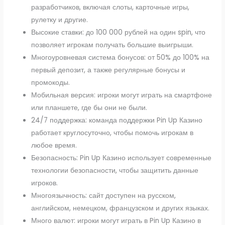
разработчиков, включая слоты, карточные игры,
рулетку и другие.
Высокие ставки: до 100 000 рублей на один spin, что
позволяет игрокам получать большие выигрыши.
Многоуровневая система бонусов: от 50% до 100% на
первый депозит, а также регулярные бонусы и
промокоды.
Мобильная версия: игроки могут играть на смартфоне
или планшете, где бы они не были.
24/7 поддержка: команда поддержки Pin Up Казино
работает круглосуточно, чтобы помочь игрокам в
любое время.
Безопасность: Pin Up Казино использует современные
технологии безопасности, чтобы защитить данные
игроков.
Многоязычность: сайт доступен на русском,
английском, немецком, французском и других языках.
Много валют: игроки могут играть в Pin Up Казино в