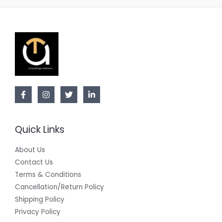
Quick Links
About Us
Contact Us
Terms & Conditions
Cancellation/Return Policy
Shipping Policy
Privacy Policy