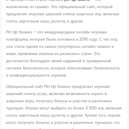
исключение из правил. Это официальный сайт, который
предлагает игрокам широкий спектр азартных игр, включая
слоты, карточные игры, рулетку и другие.
Pin Up Казино – это международная онлайн-игровая
платформа, которая была основана в 2016 году. С тех пор,
она стала одним из самых популярных онлайн-казино в
мире, привлекая игроков из различных стран. Это
достигается благодаря своей надежной и проверенной
системе безопасности, которая обеспечивает безопасность
и конфиденциальность игроков.
Официальный сайт Pin Up Казино предлагает игрокам
широкий спектр услуг, включая возможность играть в
азартные игры, получать бонусы и участие в различных
турнирах. Игроки могут выбрать из более 3 000 игр, включая
слоты, карточные игры, рулетку и другие. Кроме того, игроки
могут получать бонусы и участие в различных турнирах, что