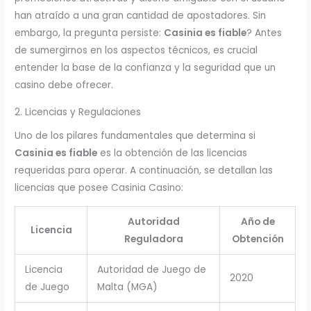
han atraído a una gran cantidad de apostadores. Sin
embargo, la pregunta persiste:
Casinia es fiable
? Antes
de sumergirnos en los aspectos técnicos, es crucial
entender la base de la confianza y la seguridad que un
casino debe ofrecer.
2. Licencias y Regulaciones
Uno de los pilares fundamentales que determina si
Casinia es fiable
es la obtención de las licencias
requeridas para operar. A continuación, se detallan las
licencias que posee Casinia Casino:
Autoridad
Año de
Licencia
Reguladora
Obtención
Licencia
Autoridad de Juego de
2020
de Juego
Malta (MGA)