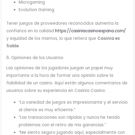
Microgaming
Evolution Gaming
Tener juegos de proveedores reconocidos aumenta la
confianza en la calidad
https://casiniacasinoespana.com/
y equidad de los mismos, lo que reitera que
Casinia es
fiable
.
6. Opiniones de los Usuarios
Las opiniones de los jugadores juegan un papel muy
importante a la hora de formar una opinión sobre la
fiabilidad de un casino. Aquí están algunos comentarios de
usuarios sobre su experiencia en Casinia Casino:
“La variedad de juegos es impresionante y el servicio
al cliente es muy eficiente.”
“Las transacciones son rápidas y nunca he tenido
problemas con el retiro de mis ganancias.”
“Me siento seguro jugando aquí, especialmente con