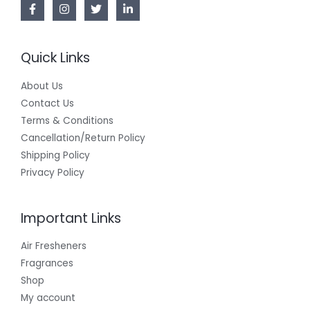
Quick Links
About Us
Contact Us
Terms & Conditions
Cancellation/Return Policy
Shipping Policy
Privacy Policy
Important Links
Air Fresheners
Fragrances
Shop
My account