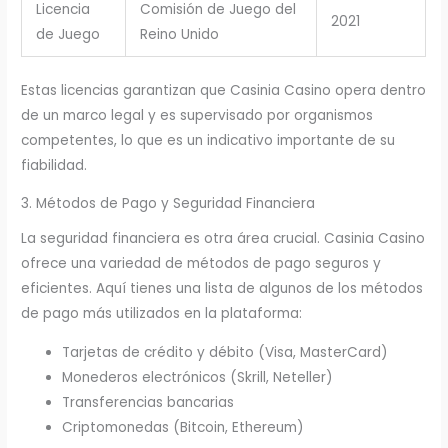
Licencia
Comisión de Juego del
2021
de Juego
Reino Unido
Estas licencias garantizan que Casinia Casino opera dentro
de un marco legal y es supervisado por organismos
competentes, lo que es un indicativo importante de su
fiabilidad.
3. Métodos de Pago y Seguridad Financiera
La seguridad financiera es otra área crucial. Casinia Casino
ofrece una variedad de métodos de pago seguros y
eficientes. Aquí tienes una lista de algunos de los métodos
de pago más utilizados en la plataforma:
Tarjetas de crédito y débito (Visa, MasterCard)
Monederos electrónicos (Skrill, Neteller)
Transferencias bancarias
Criptomonedas (Bitcoin, Ethereum)