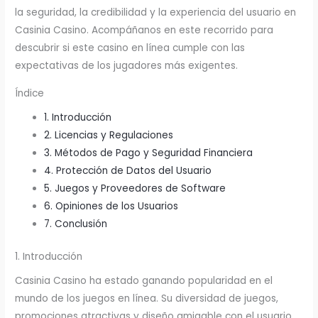
la seguridad, la credibilidad y la experiencia del usuario en
Casinia Casino. Acompáñanos en este recorrido para
descubrir si este casino en línea cumple con las
expectativas de los jugadores más exigentes.
Índice
1. Introducción
2. Licencias y Regulaciones
3. Métodos de Pago y Seguridad Financiera
4. Protección de Datos del Usuario
5. Juegos y Proveedores de Software
6. Opiniones de los Usuarios
7. Conclusión
1. Introducción
Casinia Casino ha estado ganando popularidad en el
mundo de los juegos en línea. Su diversidad de juegos,
promociones atractivas y diseño amigable con el usuario