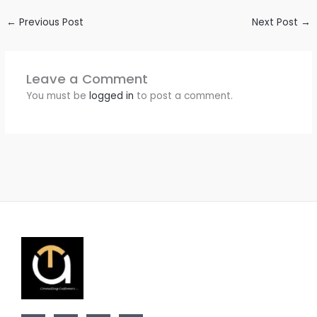
←
Previous Post
Next Post
→
Leave a Comment
You must be
logged in
to post a comment.