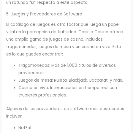
un rotundo “sí” respecto a este aspecto.
5. Juegos y Proveedores de Software
El catálogo de juegos es otro factor que juega un papel
vital en la percepción de fiabilidad. Casinia Casino ofrece
una amplia gama de juegos de casino, incluidos
tragamonedas, juegos de mesa y un casino en vivo. Esto
es lo que puedes encontrar:
Tragamonedas: Más de 1,000 títulos de diversos
proveedores.
Juegos de mesa: Ruleta, Blackjack, Baccarat, y más.
Casino en vivo: Interacciones en tiempo real con
crupieres profesionales.
Algunos de los proveedores de software más destacados
incluyen:
NetEnt