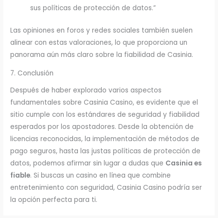
sus políticas de protección de datos.”
Las opiniones en foros y redes sociales también suelen
alinear con estas valoraciones, lo que proporciona un
panorama aún más claro sobre la fiabilidad de Casinia.
7. Conclusión
Después de haber explorado varios aspectos
fundamentales sobre Casinia Casino, es evidente que el
sitio cumple con los estándares de seguridad y fiabilidad
esperados por los apostadores. Desde la obtención de
licencias reconocidas, la implementación de métodos de
pago seguros, hasta las justas políticas de protección de
datos, podemos afirmar sin lugar a dudas que
Casinia es
fiable
. Si buscas un casino en línea que combine
entretenimiento con seguridad, Casinia Casino podría ser
la opción perfecta para ti.