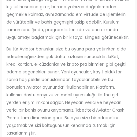
kişisel hesabına girer; burada yalnızca doğrulamadan
geçmekle kalmaz, aynı zamanda em virtude de işlemlerini
de yürütebilir ve bahis geçmişini takip edebilir. Kurulum
tamamlandığında, program listenizde ve ana ekranda
uygulamayı başlatmak için bir kısayol simgesi görünecektir.
Bu tür Aviator bonusları size bu oyuna para yatırırken elde
edebileceğinizden çok daha fazlasını sunacaktır. 1xBet,
kredi kartları, e-cüzdanlar ve kripto pra birimleri gibi çeşitli
ödeme seçenekleri sunar. Yeni oyuncular, kayıt olduktan
sonra hoş geldin bonuslarından faydalanabilir ve bu
bonusları Aviator oyununda” “kullanabilirler. Platform,
kullanıcı dostu arayüzü ve mobil uyumluluğu ile the girl
yerden erişim imkanı sağlar. Heyecan verici ve heyecan
verici bir bahis oyunu arıyorsanız, 1xbet’teki Aviator Crash
Game tam dimension göre. Bu oyun size bir adrenaline
yaşatmak ve sizi koltuğunuzun kenarında tutmak için
tasarlanmıştır.