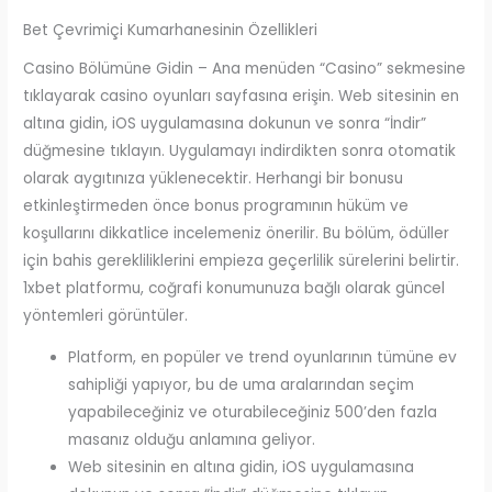
Bet Çevrimiçi Kumarhanesinin Özellikleri
Casino Bölümüne Gidin – Ana menüden “Casino” sekmesine
tıklayarak casino oyunları sayfasına erişin. Web sitesinin en
altına gidin, iOS uygulamasına dokunun ve sonra “İndir”
düğmesine tıklayın. Uygulamayı indirdikten sonra otomatik
olarak aygıtınıza yüklenecektir. Herhangi bir bonusu
etkinleştirmeden önce bonus programının hüküm ve
koşullarını dikkatlice incelemeniz önerilir. Bu bölüm, ödüller
için bahis gerekliliklerini empieza geçerlilik sürelerini belirtir.
1xbet platformu, coğrafi konumunuza bağlı olarak güncel
yöntemleri görüntüler.
Platform, en popüler ve trend oyunlarının tümüne ev
sahipliği yapıyor, bu de uma aralarından seçim
yapabileceğiniz ve oturabileceğiniz 500’den fazla
masanız olduğu anlamına geliyor.
Web sitesinin en altına gidin, iOS uygulamasına