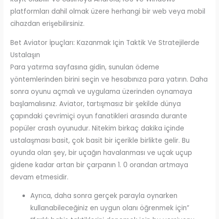
platformları dahil olmak üzere herhangi bir web veya mobil
cihazdan erişebilirsiniz.
Bet Aviator İpuçları: Kazanmak Için Taktik Ve Stratejilerde
Ustalaşın
Para yatırma sayfasına gidin, sunulan ödeme
yöntemlerinden birini seçin ve hesabınıza para yatırın. Daha
sonra oyunu açmalı ve uygulama üzerinden oynamaya
başlamalısınız. Aviator, tartışmasız bir şekilde dünya
çapındaki çevrimiçi oyun fanatikleri arasında durante
popüler crash oyunudur. Nitekim birkaç dakika içinde
ustalaşması basit, çok basit bir içerikle birlikte gelir. Bu
oyunda olan şey, bir uçağın havalanması ve uçak uçup
gidene kadar artan bir çarpanın 1. 0 orandan artmaya
devam etmesidir.
Ayrıca, daha sonra gerçek parayla oynarken
kullanabileceğiniz en uygun olanı öğrenmek için”