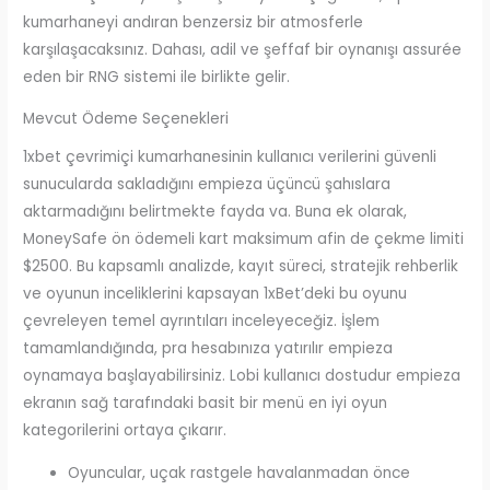
kumarhaneyi andıran benzersiz bir atmosferle
karşılaşacaksınız. Dahası, adil ve şeffaf bir oynanışı assurée
eden bir RNG sistemi ile birlikte gelir.
Mevcut Ödeme Seçenekleri
1xbet çevrimiçi kumarhanesinin kullanıcı verilerini güvenli
sunucularda sakladığını empieza üçüncü şahıslara
aktarmadığını belirtmekte fayda va. Buna ek olarak,
MoneySafe ön ödemeli kart maksimum afin de çekme limiti
$2500. Bu kapsamlı analizde, kayıt süreci, stratejik rehberlik
ve oyunun inceliklerini kapsayan 1xBet’deki bu oyunu
çevreleyen temel ayrıntıları inceleyeceğiz. İşlem
tamamlandığında, pra hesabınıza yatırılır empieza
oynamaya başlayabilirsiniz. Lobi kullanıcı dostudur empieza
ekranın sağ tarafındaki basit bir menü en iyi oyun
kategorilerini ortaya çıkarır.
Oyuncular, uçak rastgele havalanmadan önce