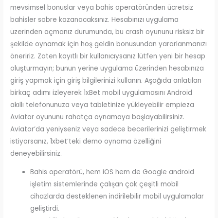
mevsimsel bonuslar veya bahis operatöründen ücretsiz
bahisler sobre kazanacaksınız. Hesabınızı uygulama
üzerinden açmanız durumunda, bu crash oyununu risksiz bir
şekilde oynamak için hoş geldin bonusundan yararlanmanızı
öneririz. Zaten kayıtlı bir kullanıcıysanız lütfen yeni bir hesap
oluşturmayın; bunun yerine uygulama üzerinden hesabınıza
giriş yapmak için giriş bilgilerinizi kullanın. Aşağıda anlatılan
birkaç adımı izleyerek 1xBet mobil uygulamasını Android
akıllı telefonunuza veya tabletinize yükleyebilir empieza
Aviator oyununu rahatça oynamaya başlayabilirsiniz.
Aviator’da yeniyseniz veya sadece becerilerinizi geliştirmek
istiyorsanız, 1xbet’teki demo oynama özelliğini
deneyebilirsiniz.
Bahis operatörü, hem iOS hem de Google android
işletim sistemlerinde çalışan çok çeşitli mobil
cihazlarda desteklenen indirilebilir mobil uygulamalar
geliştirdi.