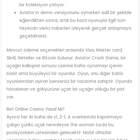
bir koleksiyon yatıyor.
Aviator’ın demo versiyonunu oynarken adil bir şekilde
eğlendikten sonra, artık bu kaza oyunuyla ilgili tüm
heyecan verici haberleri izleyerek gerçek anlaşmaya
geçebilirsiniz.
Mevcut ödeme seçenekleri arasında Visa, Master card,
Skrill, Neteller ve Bitcoin bulunur. Aviator Crash Game, bir
uçağın kalkışının sonucu üzerine bahis oynamayı içeren
basit ama büyüleyici bir oyundur. Oyun, onu diğer bahis
oyunlarından ayıran benzersiz bir tasarıma sahiptir. Oyunda
havalanan ve gökyüzüne uçan bir uçağın olduğu bir pist
var.
Bet Online Casino Yasal Mı?
Ayrıca her iki bahsi de x1, 2-1, 4 oranlarında kapatmaya
çalışın çünkü uçak neredeyse the woman turda bu
pozisyonların üstesinden gelecektir. Mobil cihazlar