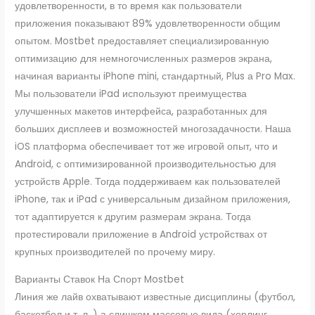
удовлетворенности, в то время как пользователи
приложения показывают 89% удовлетворенности общим
опытом. Mostbet предоставляет специализированную
оптимизацию для немногочисленных размеров экрана,
начиная варианты iPhone mini, стандартный, Plus а Pro Max.
Мы пользователи iPad используют преимущества
улучшенных макетов интерфейса, разработанных для
больших дисплеев и возможностей многозадачности. Наша
iOS платформа обеспечивает тот же игровой опыт, что и
Android, с оптимизированной производительностью для
устройств Apple. Тогда поддерживаем как пользователей
iPhone, так и iPad с универсальным дизайном приложения,
тот адаптируется к другим размерам экрана. Тогда
протестировали приложение в Android устройствах от
крупных производителей по прочему миру.
Варианты Ставок На Спорт Mostbet
Линия же лайв охватывают известные дисциплины (футбол,
баскетбол и т. л. ) а слишком массовые вида (херлинг,