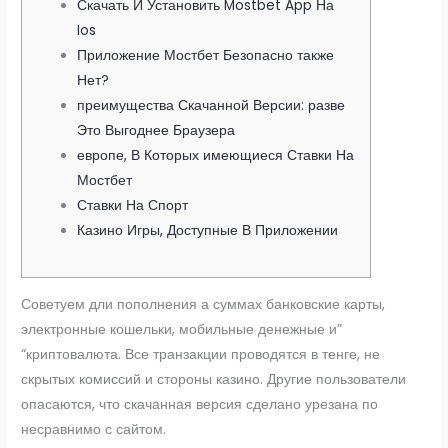
Скачать И Установить Mostbet App На
Ios
Приложение Мостбет Безопасно также
Нет?
преимущества Скачанной Версии: разве
Это Выгоднее Браузера
европе, В Которых имеющиеся Ставки На
Мостбет
Ставки На Спорт
Казино Игры, Доступные В Приложении
Советуем дли пополнения а суммах банковские карты,
электронные кошельки, мобильные денежные и”
“криптовалюта. Все транзакции проводятся в тенге, не
скрытых комиссий и стороны казино. Другие пользователи
опасаются, что скачанная версия сделано урезана по
несравнимо с сайтом.