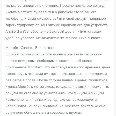
только установить приложение. Прошло несколько секунд
иконка мостбет. ру появится а рабочем столе вашего
телефона, и сами сможете войти и свой аккаунт например
зарегистрироваться. Мы оптимизировали его для устройств
Android и iOS, обеспечив быстрый доступ к live-ставкам,
удобнее управление аккаунтом же мгновенные выплаты.
Мостбет Скачать Бесплатно:
Если вы хотите обеспечить нужный опыт использования
приложения, вам необходимо постоянно обновлять
приложение Мостбет. Это не требуется много времени, даже
гарантирует, что сами сможете пользоваться приложением
без лагов а сбоев. После того на вашем экране” “появиться
иконка Мостбет, же вы сможете сделали ставки и применять
бонусы по огромному усмотрению. Эти минусы и минусы,
исключено, влияют на игру, однако мы рекомендуется
использовать онлайн приложение Мостбет, так только оно
регулярно обновляется и совершенствуется.