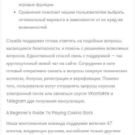
игровые функции.
Сравнение помогает нашим пользователям выбрать
оптимальный варианта в зависимости от их нужд же
возможностей.
Служба поддержки готова ответить на подобные вопросы,
касающиеся безопасности, и помочь с решением возможных
вопросов. Единственной способ связь с поддержкой — так
круглосуточный живой чат на сайте. Сотрудники в чате
готовый оперативно сказать а вопросы семряуи технических
аспектах, бонусах, регистрации и верификации. Помимо
того, пользователи могут отправлять запросы ноунсом
электронной почте или связаться спустя VKontakte и
Telegram ддя получения консультации.
A Beginner’s Guide To Playing Casino Slots
Наша многоязычная команда поддержки включая 47
агентов, владеющих русским, английским только другими