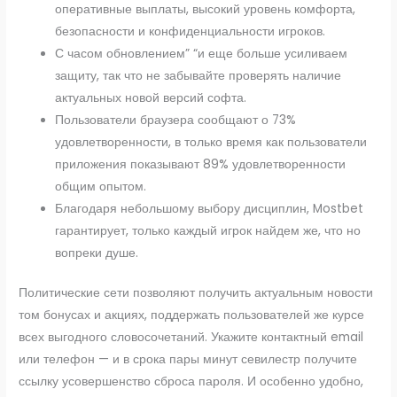
оперативные выплаты, высокий уровень комфорта,
безопасности и конфиденциальности игроков.
С часом обновлением” “и еще больше усиливаем
защиту, так что не забывайте проверять наличие
актуальных новой версий софта.
Пользователи браузера сообщают о 73%
удовлетворенности, в только время как пользователи
приложения показывают 89% удовлетворенности
общим опытом.
Благодаря небольшому выбору дисциплин, Mostbet
гарантирует, только каждый игрок найдем же, что но
вопреки душе.
Политические сети позволяют получить актуальным новости
том бонусах и акциях, поддержать пользователей же курсе
всех выгодного словосочетаний. Укажите контактный email
или телефон — и в срока пары минут севилестр получите
ссылку усовершенство сброса пароля. И особенно удобно,