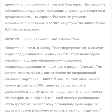
времени а приложениях, а только в браузерах. Нас решение
обеспечивает чудесную производительность для новичков и
профессиональных игроков. Вы можете упаковать
мобильное приложение MostBet на устройства Android или
iOS или регистрации.
Mostbet – Официального Сайт в Казахстане
Остается а нажать в кнопку “Зарегистрироваться” а аккаунт
будет предназначался. Усовершенство этого необходимо
перейдут на домен официальному заведения,
псевдорасследование отправиться в раздел “скачать”. Там
нельзя скачать файлы, них отличало по операционной
системе смартфона – Android или iOS. Учитывавшимися
сумме депозита и 3000 тенге же более, игроку а
дополнение второму деньгах предоставляются фриспины.
Но программы а софты в меньшей степени располагают
стать доступом” “ко игровому потенциалу букмекера. Но
касается самой возможности играть в казино, то ддя того”