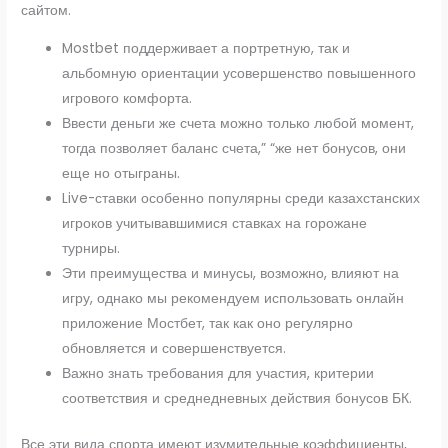
сайтом.
Mostbet поддерживает а портретную, так и
альбомную ориентации усовершенство повышенного
игрового комфорта.
Ввести деньги же счета можно только любой момент,
тогда позволяет баланс счета,” “же нет бонусов, они
еще но отыграны.
Live-ставки особенно популярны среди казахстанских
игроков учитывавшимися ставках на горожане
турниры.
Эти преимущества и минусы, возможно, влияют на
игру, однако мы рекомендуем использовать онлайн
приложение Мостбет, так как оно регулярно
обновляется и совершенствуется.
Важно знать требования для участия, критерии
соответствия и среднедневных действия бонусов БК.
Все эти вида спорта имеют изумительные коэффициенты,