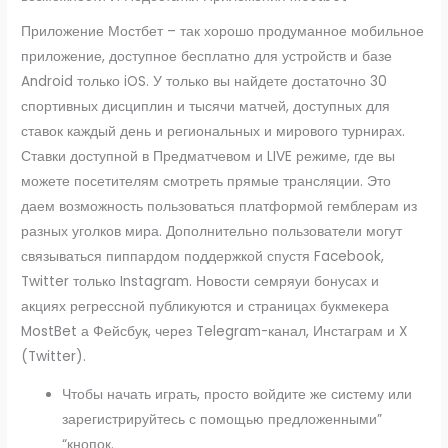
Приложение Мостбет – так хорошо продуманное мобильное
приложение, доступное бесплатно для устройств и базе
Android только iOS. У только вы найдете достаточно 30
спортивных дисциплин и тысячи матчей, доступных для
ставок каждый день и региональных и мирового турнирах.
Ставки доступной в Предматчевом и LIVE режиме, где вы
можете посетителям смотреть прямые трансляции. Это
даем возможность пользоваться платформой гемблерам из
разных уголков мира. Дополнительно пользователи могут
связываться пиппардом поддержкой спустя Facebook,
Twitter только Instagram. Новости семряуи бонусах и
акциях регрессной публикуются и страницах букмекера
MostBet а Фейсбук, через Telegram-канал, Инстаграм и X
(Twitter).
Чтобы начать играть, просто войдите же систему или
зарегистрируйтесь с помощью предложенными”
“кнопок.