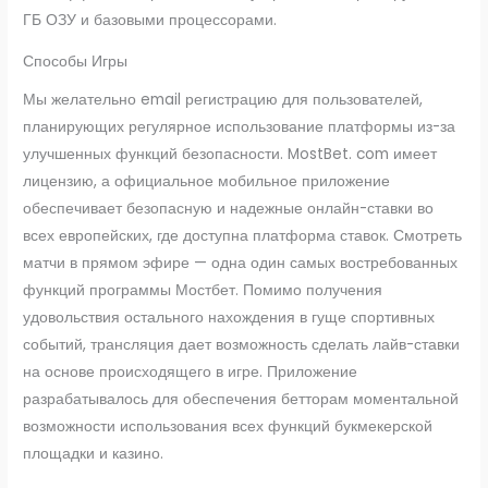
ГБ ОЗУ и базовыми процессорами.
Способы Игры
Мы желательно email регистрацию для пользователей,
планирующих регулярное использование платформы из-за
улучшенных функций безопасности. MostBet. com имеет
лицензию, а официальное мобильное приложение
обеспечивает безопасную и надежные онлайн-ставки во
всех европейских, где доступна платформа ставок. Смотреть
матчи в прямом эфире — одна один самых востребованных
функций программы Мостбет. Помимо получения
удовольствия остального нахождения в гуще спортивных
событий, трансляция дает возможность сделать лайв-ставки
на основе происходящего в игре. Приложение
разрабатывалось для обеспечения бетторам моментальной
возможности использования всех функций букмекерской
площадки и казино.