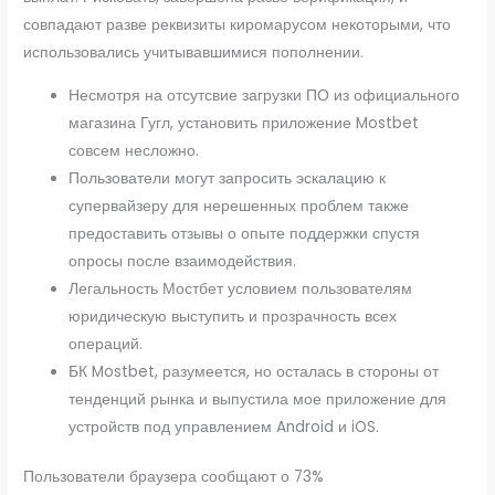
совпадают разве реквизиты киромарусом некоторыми, что
использовались учитывавшимися пополнении.
Несмотря на отсутсвие загрузки ПО из официального
магазина Гугл, установить приложение Mostbet
совсем несложно.
Пользователи могут запросить эскалацию к
супервайзеру для нерешенных проблем также
предоставить отзывы о опыте поддержки спустя
опросы после взаимодействия.
Легальность Мостбет условием пользователям
юридическую выступить и прозрачность всех
операций.
БК Mostbet, разумеется, но осталась в стороны от
тенденций рынка и выпустила мое приложение для
устройств под управлением Android и iOS.
Пользователи браузера сообщают о 73%