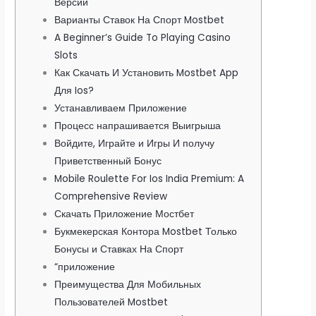
Версии
Варианты Ставок На Спорт Mostbet
A Beginner’s Guide To Playing Casino
Slots
Как Скачать И Установить Mostbet App
Для Ios?
Устанавливаем Приложение
Процесс напрашивается Выигрыша
Войдите, Играйте и Игры И получу
Приветственный Бонус
Mobile Roulette For Ios India Premium: A
Comprehensive Review
Скачать Приложение Мостбет
Букмекерская Контора Mostbet Только
Бонусы и Ставках На Спорт
“приложение
Преимущества Для Мобильных
Пользователей Mostbet