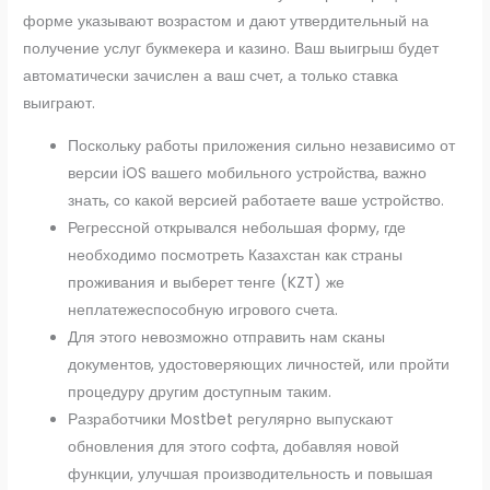
форме указывают возрастом и дают утвердительный на
получение услуг букмекера и казино. Ваш выигрыш будет
автоматически зачислен а ваш счет, а только ставка
выиграют.
Поскольку работы приложения сильно независимо от
версии iOS вашего мобильного устройства, важно
знать, со какой версией работаете ваше устройство.
Регрессной открывался небольшая форму, где
необходимо посмотреть Казахстан как страны
проживания и выберет тенге (KZT) же
неплатежеспособную игрового счета.
Для этого невозможно отправить нам сканы
документов, удостоверяющих личностей, или пройти
процедуру другим доступным таким.
Разработчики Mostbet регулярно выпускают
обновления для этого софта, добавляя новой
функции, улучшая производительность и повышая