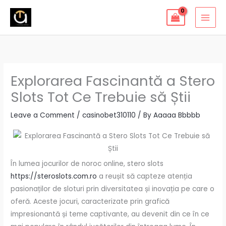
Skip
to
content
Explorarea Fascinantă a Stero
Slots Tot Ce Trebuie să Știi
Leave a Comment
/
casinobet310110
/ By
Aaaaa Bbbbb
În lumea jocurilor de noroc online, stero slots
https://steroslots.com.ro
a reușit să capteze atenția
pasionaților de sloturi prin diversitatea și inovația pe care o
oferă. Aceste jocuri, caracterizate prin grafică
impresionantă și teme captivante, au devenit din ce în ce