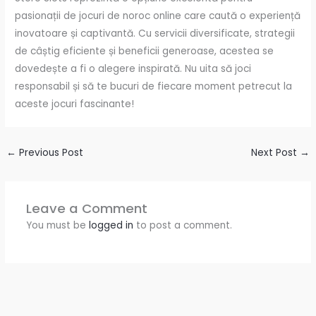
pasionații de jocuri de noroc online care caută o experiență
inovatoare și captivantă. Cu servicii diversificate, strategii
de câștig eficiente și beneficii generoase, acestea se
dovedește a fi o alegere inspirată. Nu uita să joci
responsabil și să te bucuri de fiecare moment petrecut la
aceste jocuri fascinante!
←
Previous Post
Next Post
→
Leave a Comment
You must be
logged in
to post a comment.