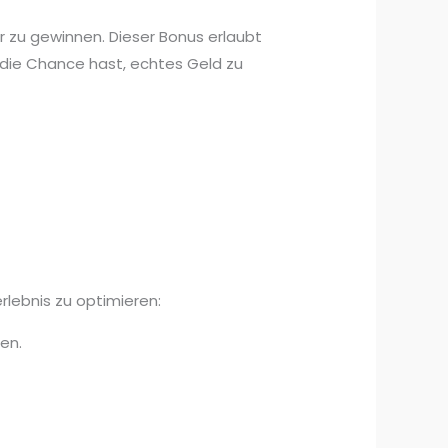
r zu gewinnen. Dieser Bonus erlaubt
 die Chance hast, echtes Geld zu
erlebnis zu optimieren:
en.