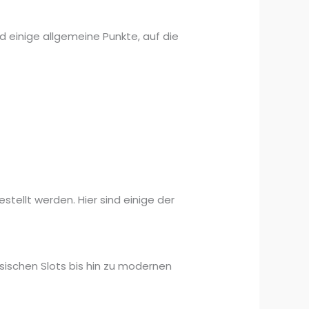
d einige allgemeine Punkte, auf die
stellt werden. Hier sind einige der
ssischen Slots bis hin zu modernen