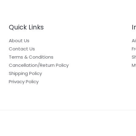
Quick Links
I
About Us
A
Contact Us
F
Terms & Conditions
S
Cancellation/Return Policy
M
Shipping Policy
Privacy Policy