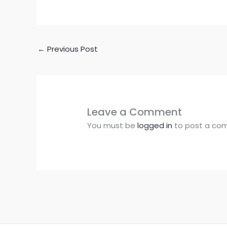
←
Previous Post
Leave a Comment
You must be
logged in
to post a co