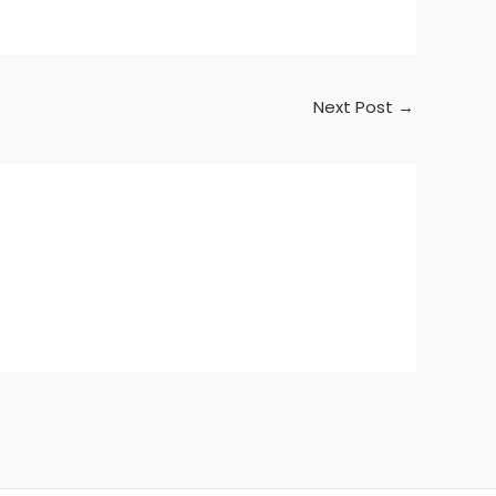
Next Post
→