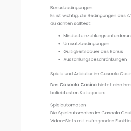
Bonusbedingungen
Es ist wichtig, die Bedingungen des
C
du achten solltest:
Mindesteinzahlungsanforderu
Umsatzbedingungen
Gültigkeitsdauer des Bonus
Auszahlungsbeschränkungen
Spiele und Anbieter im Casoola Casi
Das
Casoola Casino
bietet eine brei
beliebtesten Kategorien:
Spielautomaten
Die Spielautomaten im Casoola Casino
Video-Slots mit aufregenden Funktio