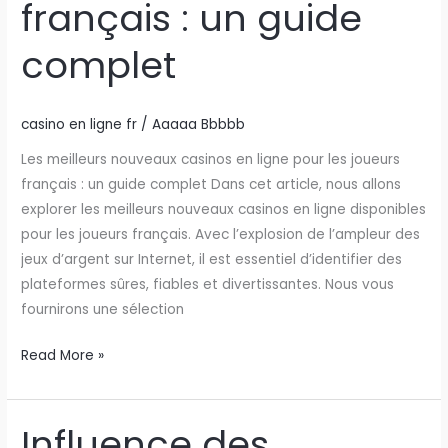
français : un guide
pour
les
complet
joueurs
français
:
casino en ligne fr
/
Aaaaa Bbbbb
un
Les meilleurs nouveaux casinos en ligne pour les joueurs
guide
français : un guide complet Dans cet article, nous allons
complet
explorer les meilleurs nouveaux casinos en ligne disponibles
pour les joueurs français. Avec l’explosion de l’ampleur des
jeux d’argent sur Internet, il est essentiel d’identifier des
plateformes sûres, fiables et divertissantes. Nous vous
fournirons une sélection
Read More »
Influence des
Influence