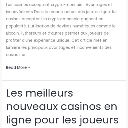
Les casinos acceptant crypto-monnaie : Avantages et
inconvénients Dans le monde actuel des jeux en ligne, les
casinos acceptant la crypto-monnaie gagnent en
popularité. L’utilisation de devises numériques comme le
Bitcoin, l’Ethereum et d’autres permet aux joueurs de
profiter d’une expérience unique. Cet article met en
lumière les principaux avantages et inconvénients des
casinos en
Read More »
Les meilleurs
Les
meilleurs
nouveaux casinos en
nouveaux
casinos
ligne pour les joueurs
en
ligne