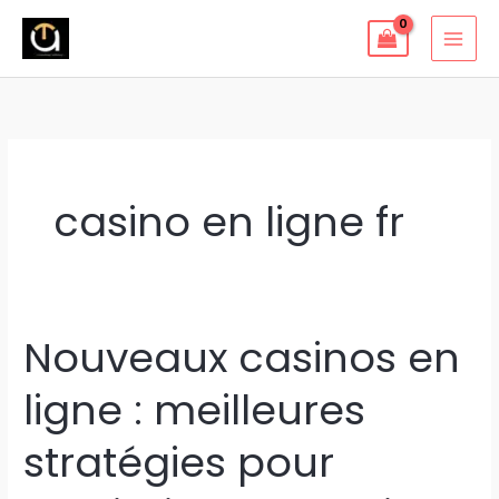
Skip
to
content
casino en ligne fr
Nouveaux casinos en
Nouveaux
casinos
ligne : meilleures
en
ligne
stratégies pour
:
meilleures