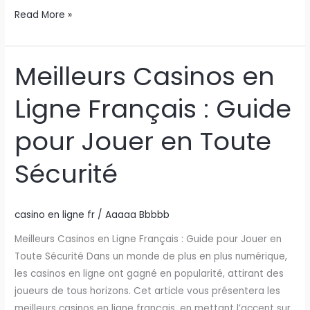
Read More »
Meilleurs Casinos en
Meilleurs
Casinos
Ligne Français : Guide
en
Ligne
pour Jouer en Toute
Français
:
Sécurité
Guide
pour
Jouer
casino en ligne fr
/
Aaaaa Bbbbb
en
Meilleurs Casinos en Ligne Français : Guide pour Jouer en
Toute
Toute Sécurité Dans un monde de plus en plus numérique,
Sécurité
les casinos en ligne ont gagné en popularité, attirant des
joueurs de tous horizons. Cet article vous présentera les
meilleurs casinos en ligne français, en mettant l’accent sur