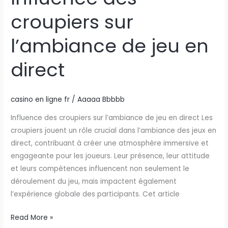
des
croupiers sur
croupiers
sur
l’ambiance de jeu en
l’ambiance
de
direct
jeu
en
direct
casino en ligne fr
/
Aaaaa Bbbbb
Influence des croupiers sur l’ambiance de jeu en direct Les
croupiers jouent un rôle crucial dans l’ambiance des jeux en
direct, contribuant à créer une atmosphère immersive et
engageante pour les joueurs. Leur présence, leur attitude
et leurs compétences influencent non seulement le
déroulement du jeu, mais impactent également
l’expérience globale des participants. Cet article
Read More »