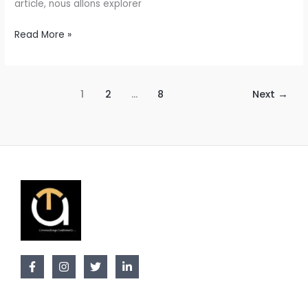
article, nous allons explorer
Read More »
1
2
…
8
Next
→