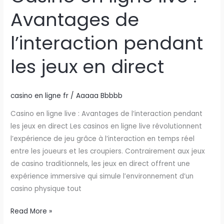
en
Avantages de
ligne
live
l’interaction pendant
:
Avantages
les jeux en direct
de
l’interaction
pendant
casino en ligne fr
/
Aaaaa Bbbbb
les
Casino en ligne live : Avantages de l’interaction pendant
jeux
les jeux en direct Les casinos en ligne live révolutionnent
en
l’expérience de jeu grâce à l’interaction en temps réel
direct
entre les joueurs et les croupiers. Contrairement aux jeux
de casino traditionnels, les jeux en direct offrent une
expérience immersive qui simule l’environnement d’un
casino physique tout
Read More »