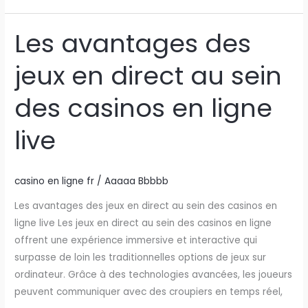
Les avantages des
Les
avantages
jeux en direct au sein
des
jeux
des casinos en ligne
en
direct
live
au
sein
des
casino en ligne fr
/
Aaaaa Bbbbb
casinos
Les avantages des jeux en direct au sein des casinos en
en
ligne live Les jeux en direct au sein des casinos en ligne
ligne
offrent une expérience immersive et interactive qui
live
surpasse de loin les traditionnelles options de jeux sur
ordinateur. Grâce à des technologies avancées, les joueurs
peuvent communiquer avec des croupiers en temps réel,