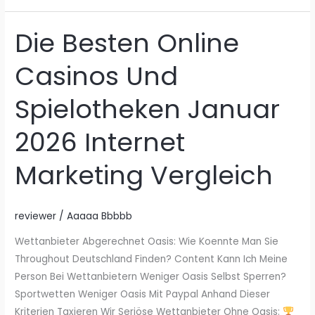
Die Besten Online
Die
Besten
Casinos Und
Online
Casinos
Spielotheken Januar
Und
Spielotheken
2026 Internet
Januar
2026
Marketing Vergleich
Internet
Marketing
Vergleich
reviewer
/
Aaaaa Bbbbb
Wettanbieter Abgerechnet Oasis: Wie Koennte Man Sie
Throughout Deutschland Finden? Content Kann Ich Meine
Person Bei Wettanbietern Weniger Oasis Selbst Sperren?
Sportwetten Weniger Oasis Mit Paypal Anhand Dieser
Kriterien Taxieren Wir Seriöse Wettanbieter Ohne Oasis: