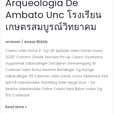
Arqueología De
Omkring
Rofus
Ambato Unc โรงเรียน
Arqueología
De
เกษตรสมบูรณ์วิทยาคม
Ambato
Unc
โรงเรียน
reviewer
/
Aaaaa Bbbbb
เกษตรสมบูรณ์
Casino Uden Rofus ᐈ Top 20 Spilsider Uden Dansk Licens
วิทยาคม
2026″ Content Olasılık Teorisini Pin-up Casino Oyunlarına
Uygulamak Udbetalinger Detaljeret Gennemgang Af
Casinoer Uden Rofus Nemme Betalinger Og Hurtige
Udbetalinger På Casinoer Uden Dansk Licens Sikkerhed Ved
Spil På Udenlandske Gambling Sider Mega Dice – De
Bedste Udenlandske Online Casino Med $dice-token Og
15% Cashback
Read More »