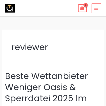
Skip
to
content
reviewer
Beste Wettanbieter
Beste
Wettanbieter
Weniger Oasis &
Weniger
Oasis
Sperrdatei 2025 Im
&
Sperrdatei