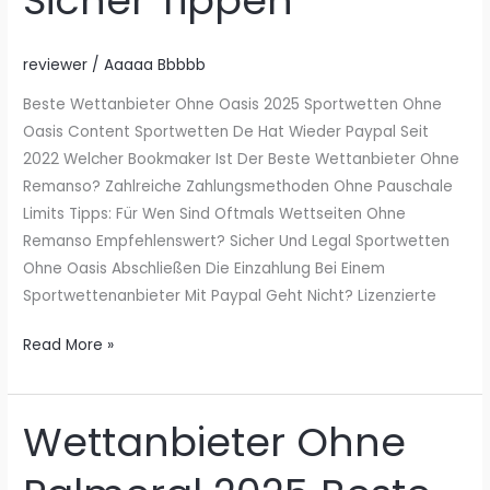
Sicher Tippen
&
Sicher
reviewer
/
Aaaaa Bbbbb
Tippen
Beste Wettanbieter Ohne Oasis 2025 Sportwetten Ohne
Oasis Content Sportwetten De Hat Wieder Paypal Seit
2022 Welcher Bookmaker Ist Der Beste Wettanbieter Ohne
Remanso? Zahlreiche Zahlungsmethoden Ohne Pauschale
Limits Tipps: Für Wen Sind Oftmals Wettseiten Ohne
Remanso Empfehlenswert? Sicher Und Legal Sportwetten
Ohne Oasis Abschließen Die Einzahlung Bei Einem
Sportwettenanbieter Mit Paypal Geht Nicht? Lizenzierte
Read More »
Wettanbieter Ohne
Wettanbieter
Ohne
Palmeral