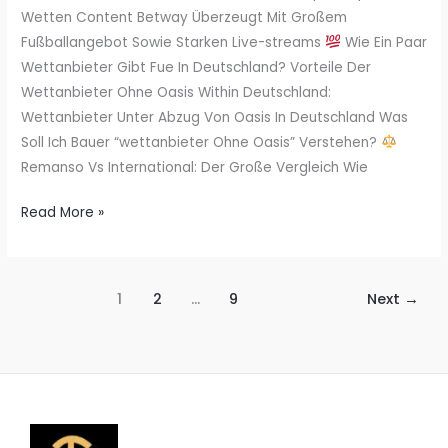
Wetten Content Betway Überzeugt Mit Großem
Fußballangebot Sowie Starken Live-streams
Wie Ein Paar
Wettanbieter Gibt Fue In Deutschland? Vorteile Der
Wettanbieter Ohne Oasis Within Deutschland:
Wettanbieter Unter Abzug Von Oasis In Deutschland Was
Soll Ich Bauer “wettanbieter Ohne Oasis” Verstehen?
Remanso Vs International: Der Große Vergleich Wie
Read More »
1
2
…
9
Next
→