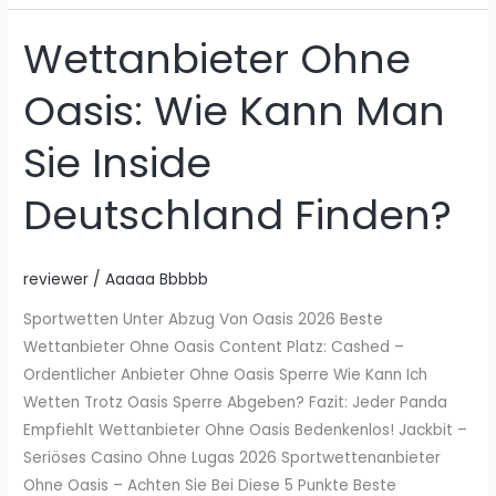
Wettanbieter Ohne
Wettanbieter
Ohne
Oasis: Wie Kann Man
Oasis:
Wie
Sie Inside
Kann
Man
Deutschland Finden?
Sie
Inside
Deutschland
reviewer
/
Aaaaa Bbbbb
Finden?
Sportwetten Unter Abzug Von Oasis 2026 Beste
Wettanbieter Ohne Oasis Content Platz: Cashed –
Ordentlicher Anbieter Ohne Oasis Sperre Wie Kann Ich
Wetten Trotz Oasis Sperre Abgeben? Fazit: Jeder Panda
Empfiehlt Wettanbieter Ohne Oasis Bedenkenlos! Jackbit –
Seriöses Casino Ohne Lugas 2026 Sportwettenanbieter
Ohne Oasis – Achten Sie Bei Diese 5 Punkte Beste