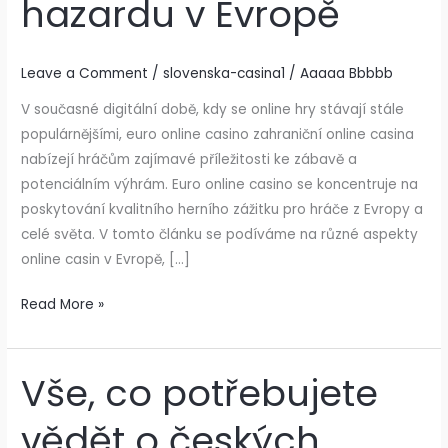
hazardu v Evropě
vědět
o
online
Leave a Comment
/
slovenska-casina1
/
Aaaaa Bbbbb
hazardu
V současné digitální době, kdy se online hry stávají stále
v
populárnějšími, euro online casino zahraniční online casina
Evropě
nabízejí hráčům zajímavé příležitosti ke zábavě a
potenciálním výhrám. Euro online casino se koncentruje na
poskytování kvalitního herního zážitku pro hráče z Evropy a
celé světa. V tomto článku se podíváme na různé aspekty
online casin v Evropě, […]
Read More »
Vše, co potřebujete
Vše,
co
vědět o českých
potřebujete