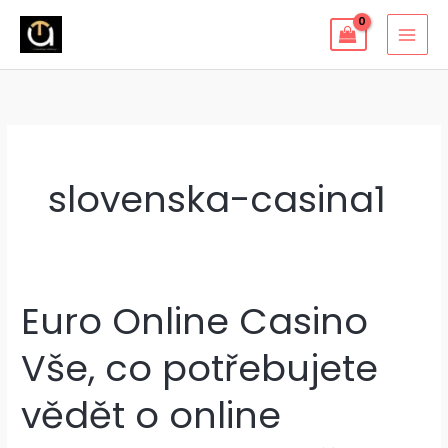
Skip
to
content
slovenska-casina1
Euro Online Casino
Euro
Online
Vše, co potřebujete
Casino
Vše,
vědět o online
co
potřebujete