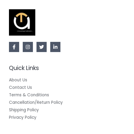
Quick Links
About Us
Contact Us
Terms & Conditions
Cancellation/Return Policy
Shipping Policy
Privacy Policy