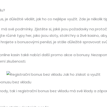
du?
, je důležité vědět, jak ho co nejlépe využít. Zde je několik tip
má své podmínky. Zjistěte si, jaké jsou požadavky na protoč
e různé typy her, jako jsou sloty, stolní hry a živé kasino, aby 
 hrajete s bonusovými penězi, je stále důležité spravovat svů
nline kasin také nabízí další promo akce a bonusy. Nezapom
rní zkušenosti.
bonusu bez vkladu
dy, tak i registrační bonus bez vkladu má své klady a zápory