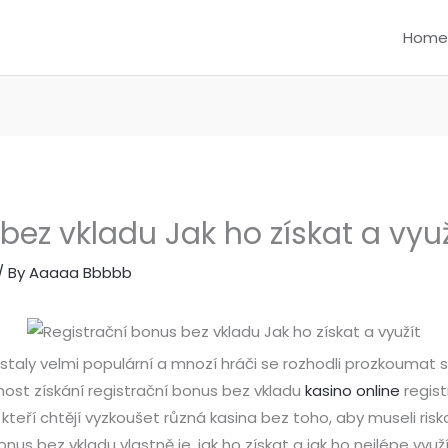
Home
bez vkladu Jak ho získat a využ
/ By
Aaaaa Bbbbb
staly velmi populární a mnozí hráči se rozhodli prozkoumat 
nost získání registrační bonus bez vkladu
kasino online
regist
kteří chtějí vyzkoušet různá kasina bez toho, aby museli risko
nus bez vkladu vlastně je, jak ho získat a jak ho nejlépe využí