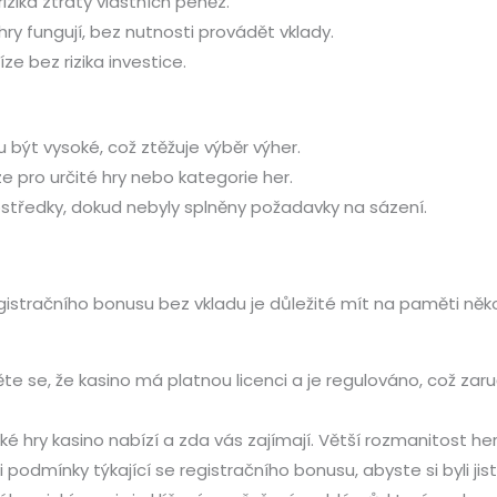
zika ztráty vlastních peněz.
k hry fungují, bez nutnosti provádět vklady.
ze bez rizika investice.
být vysoké, což ztěžuje výběr výher.
 pro určité hry nebo kategorie her.
středky, dokud nebyly splněny požadavky na sázení.
egistračního bonusu bez vkladu je důležité mít na paměti něko
ěte se, že kasino má platnou licenci a je regulováno, což z
aké hry kasino nabízí a zda vás zajímají. Větší rozmanitost 
 podmínky týkající se registračního bonusu, abyste si byli jisti