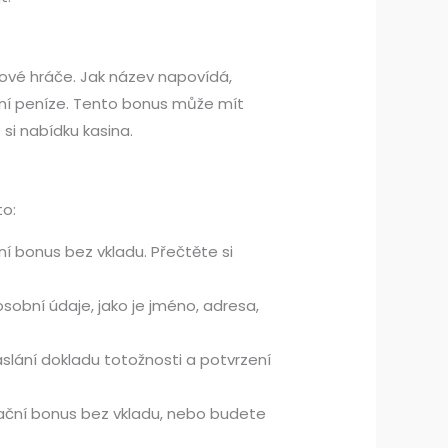
 nové hráče. Jak název napovídá,
stní peníze. Tento bonus může mít
si nabídku kasina.
to:
ní bonus bez vkladu. Přečtěte si
sobní údaje, jako je jméno, adresa,
lání dokladu totožnosti a potvrzení
rační bonus bez vkladu, nebo budete