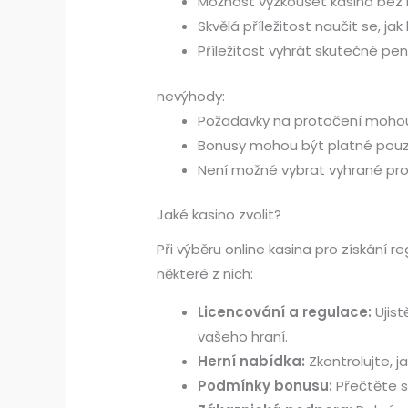
Možnost vyzkoušet kasino bez ri
Skvělá příležitost naučit se, ja
Příležitost vyhrát skutečné pení
nevýhody:
Požadavky na protočení mohou 
Bonusy mohou být platné pouze
Není možné vybrat vyhrané pro
Jaké kasino zvolit?
Při výběru online kasina pro získání r
některé z nich:
Licencování a regulace:
Ujist
vašeho hraní.
Herní nabídka:
Zkontrolujte, j
Podmínky bonusu:
Přečtěte si