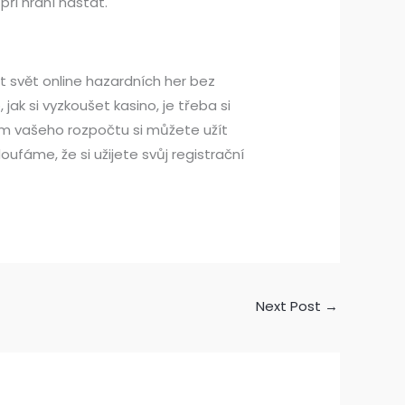
při hraní nastat.
t svět online hazardních her bez
 jak si vyzkoušet kasino, je třeba si
ím vašeho rozpočtu si můžete užít
ufáme, že si užijete svůj registrační
Next Post
→