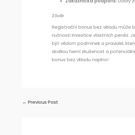
Zákaznická podpora:
Dobrý zá
Závěr
Registrační bonus bez vkladu může být
nutnosti investice vlastních peněz. Je 
být vědom podmínek a pravidel, kter
skvělou herní zkušenost a potenciálně
bonus bez vkladu naplno!
←
Previous Post