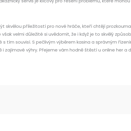
kaznický servis je klíčový pro řešení problémů, které mohou 
 skvělou příležitostí pro nové hráče, kteří chtějí prozkouma
však velmi důležité si uvědomit, že i když je to skvělý způsob,
é s tím souvisí. S pečlivým výběrem kasina a správným řízen
 i zajímavé výhry. Přejeme vám hodně štěstí u online her a do