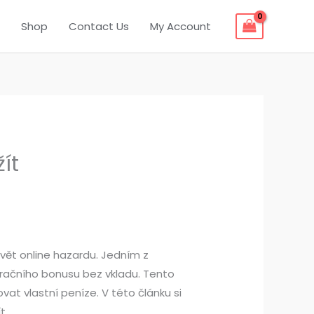
Shop
Contact Us
My Account
ít
svět online hazardu. Jedním z
račního bonusu bez vkladu. Tento
vat vlastní peníze. V této článku si
t.