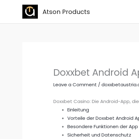
Skip
Atson Products
to
content
Doxxbet Android Ap
Leave a Comment
/
doxxbetaustria
Doxxbet Casino: Die Android-App, die 
Einleitung
Vorteile der Doxxbet Android 
Besondere Funktionen der App
Sicherheit und Datenschutz