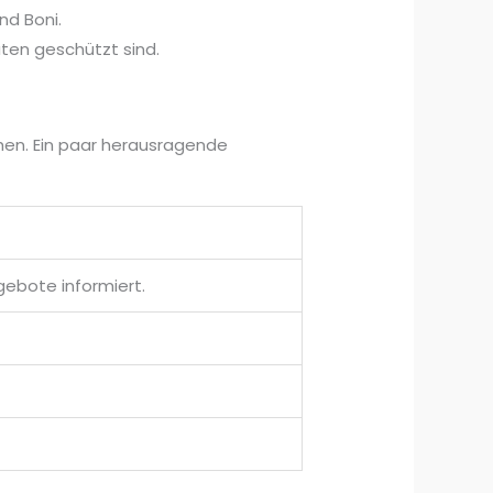
d Boni.
ten geschützt sind.
chen. Ein paar herausragende
gebote informiert.