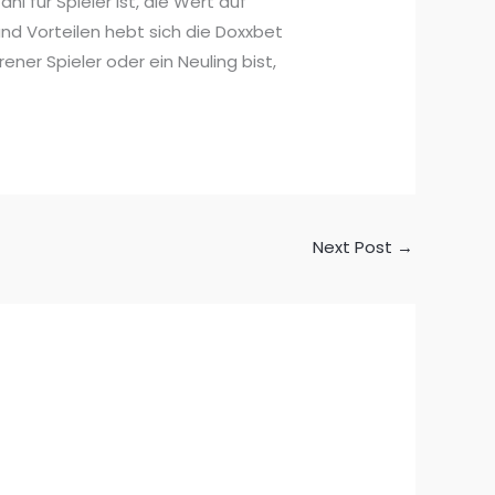
l für Spieler ist, die Wert auf
und Vorteilen hebt sich die Doxxbet
ener Spieler oder ein Neuling bist,
Next Post
→