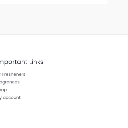
mportant Links
ir Fresheners
ragrances
hop
y account