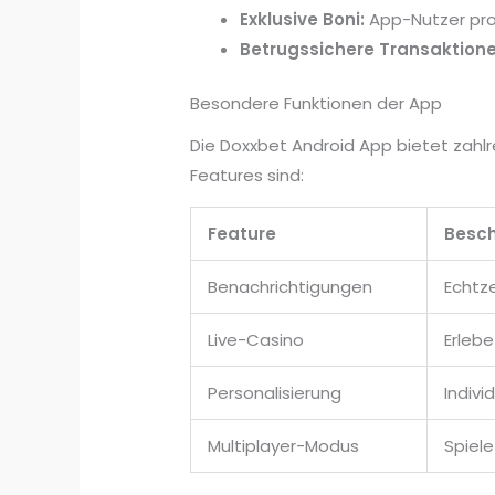
Exklusive Boni:
App-Nutzer prof
Betrugssichere Transaktione
Besondere Funktionen der App
Die Doxxbet Android App bietet zahlr
Features sind:
Feature
Besc
Benachrichtigungen
Echtz
Live-Casino
Erleb
Personalisierung
Indivi
Multiplayer-Modus
Spiele