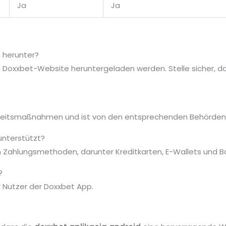
Ja
Ja
p herunter?
len Doxxbet-Website heruntergeladen werden. Stelle sicher, d
rheitsmaßnahmen und ist von den entsprechenden Behörden l
nterstützt?
on Zahlungsmethoden, darunter Kreditkarten, E-Wallets und 
?
r Nutzer der Doxxbet App.