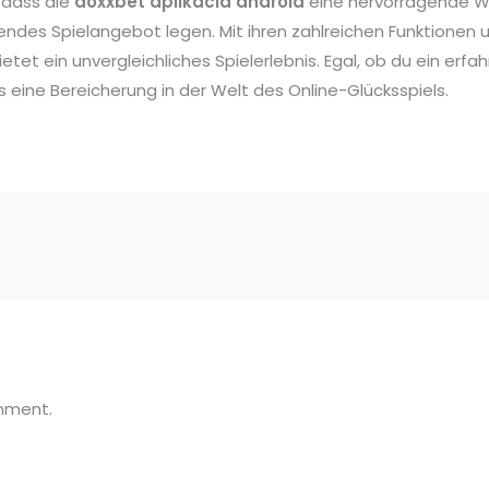
 dass die
doxxbet aplikacia android
eine hervorragende Wah
ssendes Spielangebot legen. Mit ihren zahlreichen Funktionen 
et ein unvergleichliches Spielerlebnis. Egal, ob du ein erfahr
s eine Bereicherung in der Welt des Online-Glücksspiels.
mment.