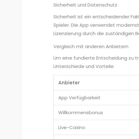
Sicherheit und Datenschutz
Sicherheit ist ein entscheidender Fa
Spieler. Die App verwendet modernst
Lizenzierung durch die zuständigen B
Vergleich mit anderen Anbietern
Um eine fundierte Entscheidung zu tre
Unterschiede und Vorteile:
Anbieter
App Verfügbarkeit
Willkommensbonus
Live-Casino