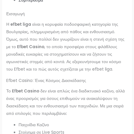
Συμπέρασμα
Εισαγωγή
Η
efbet liga
είναι η κορυφαία ποδοσφαιρική κατηγορία της
Βουλγαρίας, πλημμυρισμένη από πάθος και ενθουσιασμό.
Όμως, αυτό που πολλοί δεν γνωρίζουν είναι η στενή σχέση της
με το
Efbet Casino
, το οποίο προσφέρει στους φιλάθλους
μοναδικές ευκαιρίες να στοιχηματίσουν και να ζήσουν τις
αγωνιστικές στιγμές από κοντά. Ας εξερευνήσουμε τον κόσμο
του Efbet και το πώς αυτός σχετίζεται με την efbet liga.
Efbet Casino: Ένας Κόσμος Διασκέδασης
Το
Efbet Casino
δεν είναι απλώς ένα διαδικτυακό καζίνο, αλλά
ένας προορισμός για όσους επιθυμούν να ανακαλύψουν τη
διασκέδαση και τον ενθουσιασμό των παιχνιδιών. Με μια σειρά
από επιλογές που περιλαμβάνει:
Παιχνίδια Καζίνο
Στοίχημα σε Live Sports