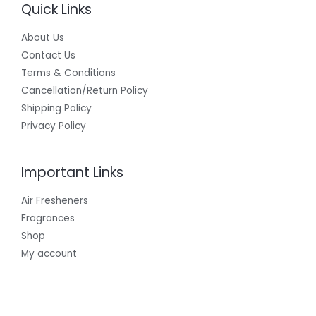
Quick Links
About Us
Contact Us
Terms & Conditions
Cancellation/Return Policy
Shipping Policy
Privacy Policy
Important Links
Air Fresheners
Fragrances
Shop
My account