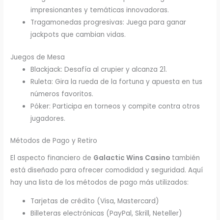
impresionantes y temáticas innovadoras.
Tragamonedas progresivas: Juega para ganar
jackpots que cambian vidas.
Juegos de Mesa
Blackjack: Desafía al crupier y alcanza 21.
Ruleta: Gira la rueda de la fortuna y apuesta en tus
números favoritos.
Póker: Participa en torneos y compite contra otros
jugadores.
Métodos de Pago y Retiro
El aspecto financiero de
Galactic Wins Casino
también
está diseñado para ofrecer comodidad y seguridad. Aquí
hay una lista de los métodos de pago más utilizados:
Tarjetas de crédito (Visa, Mastercard)
Billeteras electrónicas (PayPal, Skrill, Neteller)