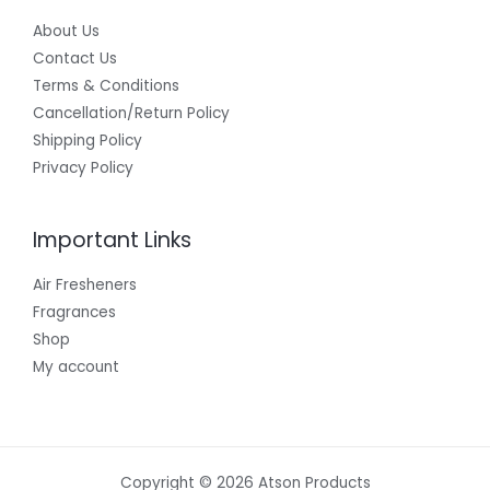
About Us
Contact Us
Terms & Conditions
Cancellation/Return Policy
Shipping Policy
Privacy Policy
Important Links
Air Fresheners
Fragrances
Shop
My account
Copyright © 2026 Atson Products