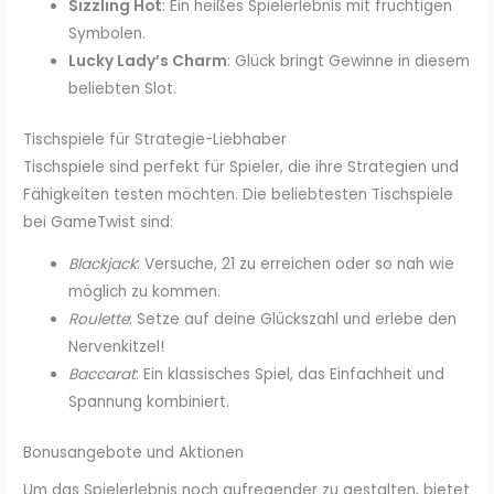
Sizzling Hot
: Ein heißes Spielerlebnis mit fruchtigen
Symbolen.
Lucky Lady’s Charm
: Glück bringt Gewinne in diesem
beliebten Slot.
Tischspiele für Strategie-Liebhaber
Tischspiele sind perfekt für Spieler, die ihre Strategien und
Fähigkeiten testen möchten. Die beliebtesten Tischspiele
bei GameTwist sind:
Blackjack
: Versuche, 21 zu erreichen oder so nah wie
möglich zu kommen.
Roulette
: Setze auf deine Glückszahl und erlebe den
Nervenkitzel!
Baccarat
: Ein klassisches Spiel, das Einfachheit und
Spannung kombiniert.
Bonusangebote und Aktionen
Um das Spielerlebnis noch aufregender zu gestalten, bietet