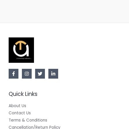
Quick Links
About Us
Contact Us
Terms & Conditions
Cancellation/Return Policy