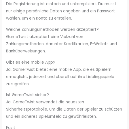
Die Registrierung ist einfach und unkompliziert. Du musst
nur einige persönliche Daten angeben und ein Passwort
wählen, um ein Konto zu erstellen.
Welche Zahlungsmethoden werden akzeptiert?
GameTwist akzeptiert eine Vielzahl von
Zahlungsmethoden, darunter Kreditkarten, E-Wallets und
Banküberweisungen.
Gibt es eine mobile App?
Ja, GameTwist bietet eine mobile App, die es Spielern
ermöglicht, jederzeit und überall auf ihre Lieblingsspiele
zuzugreifen.
Ist GameTwist sicher?
Ja, GameTwist verwendet die neuesten
Sicherheitsprotokolle, um die Daten der Spieler zu schützen
und ein sicheres Spielumfeld zu gewährleisten.
Fazit