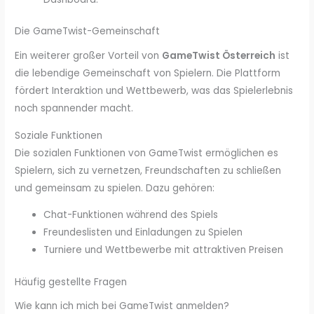
Die GameTwist-Gemeinschaft
Ein weiterer großer Vorteil von
GameTwist Österreich
ist
die lebendige Gemeinschaft von Spielern. Die Plattform
fördert Interaktion und Wettbewerb, was das Spielerlebnis
noch spannender macht.
Soziale Funktionen
Die sozialen Funktionen von GameTwist ermöglichen es
Spielern, sich zu vernetzen, Freundschaften zu schließen
und gemeinsam zu spielen. Dazu gehören:
Chat-Funktionen während des Spiels
Freundeslisten und Einladungen zu Spielen
Turniere und Wettbewerbe mit attraktiven Preisen
Häufig gestellte Fragen
Wie kann ich mich bei GameTwist anmelden?