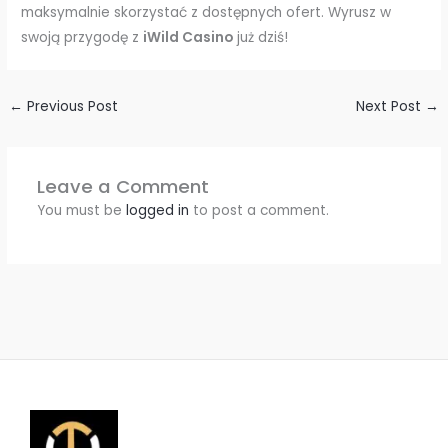
maksymalnie skorzystać z dostępnych ofert. Wyrusz w
swoją przygodę z
iWild Casino
już dziś!
←
Previous Post
Next Post
→
Leave a Comment
You must be
logged in
to post a comment.