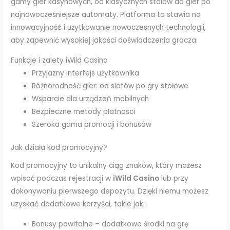
gamy gier kasynowych, od klasycznych stołów do gier po
najnowocześniejsze automaty. Platforma ta stawia na
innowacyjność i użytkowanie nowoczesnych technologii,
aby zapewnić wysokiej jakości doświadczenia gracza.
Funkcje i zalety iWild Casino
Przyjazny interfejs użytkownika
Różnorodność gier: od slotów po gry stołowe
Wsparcie dla urządzeń mobilnych
Bezpieczne metody płatności
Szeroka gama promocji i bonusów
Jak działa kod promocyjny?
Kod promocyjny to unikalny ciąg znaków, który możesz
wpisać podczas rejestracji w
iWild Casino
lub przy
dokonywaniu pierwszego depozytu. Dzięki niemu możesz
uzyskać dodatkowe korzyści, takie jak:
Bonusy powitalne – dodatkowe środki na grę