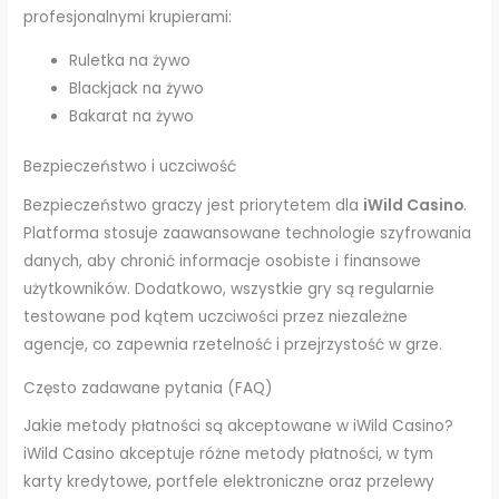
profesjonalnymi krupierami:
Ruletka na żywo
Blackjack na żywo
Bakarat na żywo
Bezpieczeństwo i uczciwość
Bezpieczeństwo graczy jest priorytetem dla
iWild Casino
.
Platforma stosuje zaawansowane technologie szyfrowania
danych, aby chronić informacje osobiste i finansowe
użytkowników. Dodatkowo, wszystkie gry są regularnie
testowane pod kątem uczciwości przez niezależne
agencje, co zapewnia rzetelność i przejrzystość w grze.
Często zadawane pytania (FAQ)
Jakie metody płatności są akceptowane w iWild Casino?
iWild Casino akceptuje różne metody płatności, w tym
karty kredytowe, portfele elektroniczne oraz przelewy