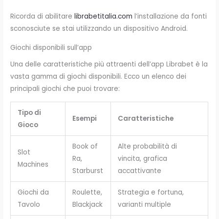
Ricorda di abilitare
librabetitalia.com
l’installazione da fonti
sconosciute se stai utilizzando un dispositivo Android.
Giochi disponibili sull’app
Una delle caratteristiche più attraenti dell’app Librabet è la
vasta gamma di giochi disponibili. Ecco un elenco dei
principali giochi che puoi trovare:
Tipo di
Esempi
Caratteristiche
Gioco
Book of
Alte probabilità di
Slot
Ra,
vincita, grafica
Machines
Starburst
accattivante
Giochi da
Roulette,
Strategia e fortuna,
Tavolo
Blackjack
varianti multiple