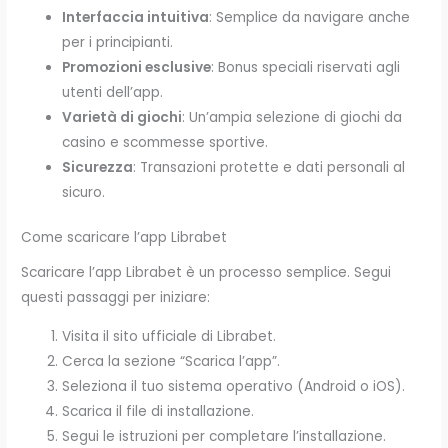
Interfaccia intuitiva
: Semplice da navigare anche
per i principianti.
Promozioni esclusive
: Bonus speciali riservati agli
utenti dell’app.
Varietà di giochi
: Un’ampia selezione di giochi da
casino e scommesse sportive.
Sicurezza
: Transazioni protette e dati personali al
sicuro.
Come scaricare l’app Librabet
Scaricare l’app Librabet è un processo semplice. Segui
questi passaggi per iniziare:
Visita il sito ufficiale di Librabet.
Cerca la sezione “Scarica l’app”.
Seleziona il tuo sistema operativo (Android o iOS).
Scarica il file di installazione.
Segui le istruzioni per completare l’installazione.