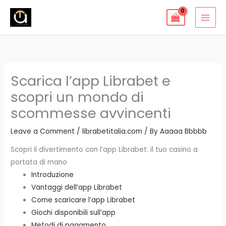
Skip
to
content
Scarica l’app Librabet e
scopri un mondo di
scommesse avvincenti
Leave a Comment
/
librabetitalia.com
/ By
Aaaaa Bbbbb
Scopri il divertimento con l’app Librabet: il tuo casino a
portata di mano
Introduzione
Vantaggi dell’app Librabet
Come scaricare l’app Librabet
Giochi disponibili sull’app
Metodi di pagamento