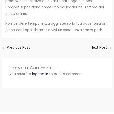
promozioni esclusive e un vasto catalogo di giochi,
Librabet si posiziona come uno dei leader nel settore del
gioco online.
Non perdere tempo, inizia oggi stesso la tua avventura di
gioco con l’app Librabet e vivi un’esperienza senza pari!
←
Previous Post
Next Post
→
Leave a Comment
You must be
logged in
to post a comment.