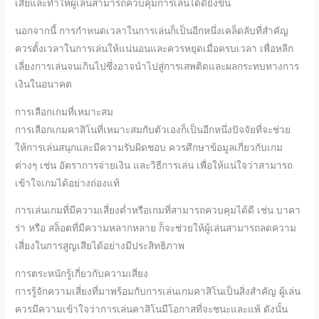
เสียและทำให้ผู้เล่นสามารถควบคุมการเล่นได้ดียิ่งขึ้น
นอกจากนี้ การกำหนดเวลาในการเล่นก็เป็นอีกหนึ่งเคล็ดลับที่สำคัญ
ควรตั้งเวลาในการเล่นให้แน่นอนและควรหยุดเมื่อครบเวลา เพื่อหลีก
เลี่ยงการเล่นจนเกินไปซึ่งอาจนำไปสู่การเสพติดและผลกระทบทางการ
เงินในอนาคต
การเลือกเกมที่เหมาะสม
การเลือกเกมคาสิโนที่เหมาะสมกับตัวเองก็เป็นอีกหนึ่งปัจจัยที่จะช่วย
ให้การเล่นสนุกและมีความรับผิดชอบ ควรศึกษาข้อมูลเกี่ยวกับเกม
ต่างๆ เช่น อัตราการจ่ายเงิน และวิธีการเล่น เพื่อให้แน่ใจว่าสามารถ
เข้าใจเกมได้อย่างถ่องแท้
การเล่นเกมที่มีความเสี่ยงต่ำหรือเกมที่สามารถควบคุมได้ดี เช่น บาคา
ร่า หรือ สล็อตที่มีความหลากหลาย ก็จะช่วยให้ผู้เล่นสามารถลดความ
เสี่ยงในการสูญเสียได้อย่างมีประสิทธิภาพ
การตระหนักรู้เกี่ยวกับความเสี่ยง
การรู้จักความเสี่ยงที่มาพร้อมกับการเล่นเกมคาสิโนเป็นสิ่งสำคัญ ผู้เล่น
ควรมีความเข้าใจว่าการเล่นคาสิโนมีโอกาสที่จะชนะและแพ้ ดังนั้น