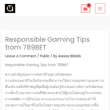
Skip
to
content
Responsible Gaming Tips
from 789BET
Leave a Comment
/
Public
/ By
Aaaaa Bbbbb
Responsible Gaming Tips from 789BET
ความสำคัญของการเล่นคาสิโนอย่างรับผิดชอบ
การเล่นเกมคาสิโนเป็นกิจกรรมที่สามารถให้ความสนุกสนานและความ
ตื่นเต้น แต่สิ่งที่สำคัญที่สุดคือผู้เล่นต้องรู้จักเล่นอย่างมีความรับผิดชอบ
การตั้งเป้าหมายการเล่นที่ชัดเจนจะช่วยให้ผู้เล่นไม่ตกอยู่ในวงจรของ
การเสพติด การรู้จักแบ่งเวลาและงบประมาณในการเล่นจะทำให้
ประสบการณ์ในคาสิโนเป็นไปอย่างสนุกสนานและปลอดภัยมากขึ้น