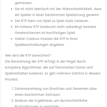
gemessen.
Sie ist nicht identisch mit der Wahrscheinlichkeit, dass
ein Spieler in einer bestimmten Spielsitzung gewinnt.
Die RTP kann von Spiel zu Spiel stark variieren.
Ein höherer RTP bedeutet nicht unbedingt bessere
Gewinnchancen im kurzfristigen Spiel.
Online-Casinos müssen die RTP in ihren
Spielbeschreibungen angeben.
Wie wird die RTP berechnet?
Die Berechnung der RTP erfolgt in der Regel durch
komplexe Algorithmen, die auf historischen Daten und
Spielverhalten basieren. Es gibt mehrere Schritte in diesem
Prozess:
Datensammlung von Einsätzen und Gewinnen über
einen bestimmten Zeitraum.
Analyse der Ergebnisse, um durchschnittliche
Rückzahlungen zu ermitteln.