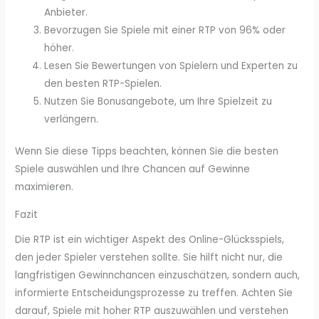
Anbieter.
Bevorzugen Sie Spiele mit einer RTP von 96% oder
höher.
Lesen Sie Bewertungen von Spielern und Experten zu
den besten RTP-Spielen.
Nutzen Sie Bonusangebote, um Ihre Spielzeit zu
verlängern.
Wenn Sie diese Tipps beachten, können Sie die besten
Spiele auswählen und Ihre Chancen auf Gewinne
maximieren.
Fazit
Die RTP ist ein wichtiger Aspekt des Online-Glücksspiels,
den jeder Spieler verstehen sollte. Sie hilft nicht nur, die
langfristigen Gewinnchancen einzuschätzen, sondern auch,
informierte Entscheidungsprozesse zu treffen. Achten Sie
darauf, Spiele mit hoher RTP auszuwählen und verstehen