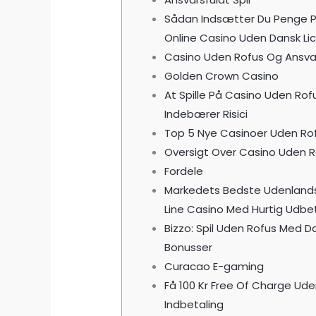
Sådan Indsætter Du Penge P
Online Casino Uden Dansk Li
Casino Uden Rofus Og Ansvarl
Golden Crown Casino
At Spille På Casino Uden Rof
Indebærer Risici
Top 5 Nye Casinoer Uden Ro
Oversigt Over Casino Uden 
Fordele
Markedets Bedste Udenland
Line Casino Med Hurtig Udbe
Bizzo: Spil Uden Rofus Med D
Bonusser
Curacao E-gaming
Få 100 Kr Free Of Charge Ud
Indbetaling