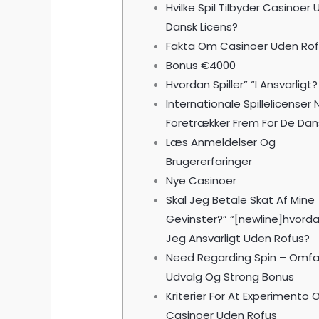
Hvilke Spil Tilbyder Casinoer
Dansk Licens?
Fakta Om Casinoer Uden Ro
Bonus €4000
Hvordan Spiller” “I Ansvarligt?
Internationale Spillelicenser N
Foretrækker Frem For De Da
Læs Anmeldelser Og
Brugererfaringer
Nye Casinoer
Skal Jeg Betale Skat Af Mine
Gevinster?” “[newline]hvordan
Jeg Ansvarligt Uden Rofus?
Need Regarding Spin – Omf
Udvalg Og Strong Bonus
Kriterier For At Experimento 
Casinoer Uden Rofus