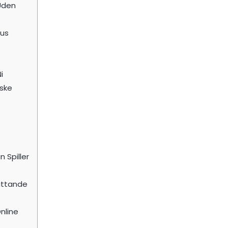
 Uden
fus
i
nske
 Spiller
attande
Online