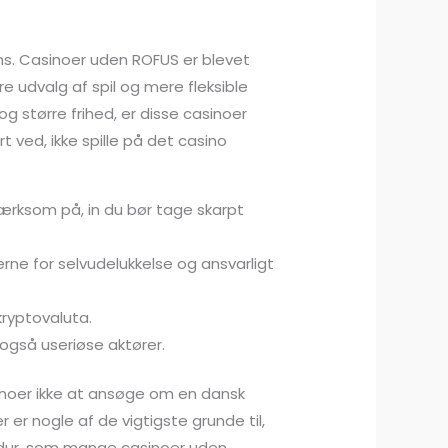
ns. Casinoer uden ROFUS er blevet
e udvalg af spil og mere fleksible
g større frihed, er disse casinoer
rt ved, ikke spille på det casino
mærksom på, in du bør tage skarpt
rne for selvudelukkelse og ansvarligt
kryptovaluta.
også useriøse aktører.
noer ikke at ansøge om en dansk
 er nogle af de vigtigste grunde til,
edur, som mange casinoer uden