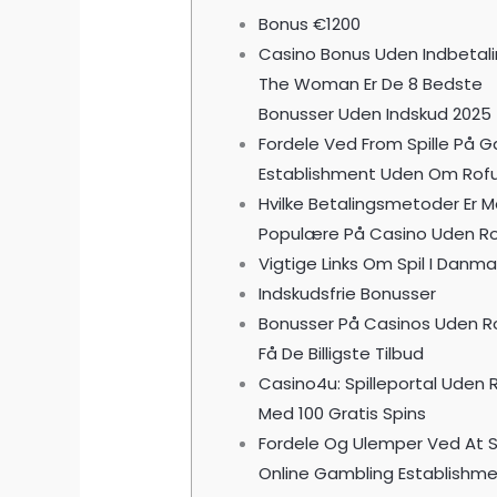
Bonus €1200
Casino Bonus Uden Indbetali
The Woman Er De 8 Bedste
Bonusser Uden Indskud 2025
Fordele Ved From Spille På 
Establishment Uden Om Rof
Hvilke Betalingsmetoder Er 
Populære På Casino Uden R
Vigtige Links Om Spil I Danma
Indskudsfrie Bonusser
Bonusser På Casinos Uden R
Få De Billigste Tilbud
Casino4u: Spilleportal Uden 
Med 100 Gratis Spins
Fordele Og Ulemper Ved At Sp
Online Gambling Establishm