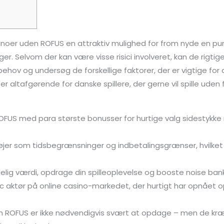
sinoer uden ROFUS en attraktiv mulighed for from nyde en pur
 Selvom der kan være visse risici involveret, kan de rigtige 
ehov og undersøg de forskellige faktorer, der er vigtige for d
r altafgørende for danske spillere, der gerne vil spille ude
ROFUS med para største bonusser for hurtige valg sidestykke
øjer som tidsbegrænsninger og indbetalingsgrænser, hvilket
lig værdi, opdrage din spilleoplevelse og booste noise bank 
c aktør på online casino-markedet, der hurtigt har opnå
en ROFUS er ikke nødvendigvis svært at opdage – men de k