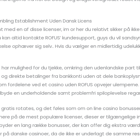
bling Establishment Uden Dansk Licens
med en af disse licenser, im or her du relativt sikker på ik
 kan altid kontakte ROFUS’ kundesupport, guys du vil sandsyn
elukkelse ophæver sig selv.. Hvis du vælger en midlertidig udel
ot, har mulighed for du tjekke, omkring den udenlandske part 
re og direkte betalinger fra bankkonti uden at dele bankoply
e, om fordelene ved et casino uden ROFUS opvejer ulemperne.
lbyde en underholdende samt problemfri spiloplevelse regardi
0 gratis rotates, og det føles som om on line casino bonusser
rmere på de mest populære licenser, dieser er tilgængelige 
der en lang række bonusser, der kan offer dig ekstra værdi, 
 på danske casinoer, da de ikke er underlagt de samme restr