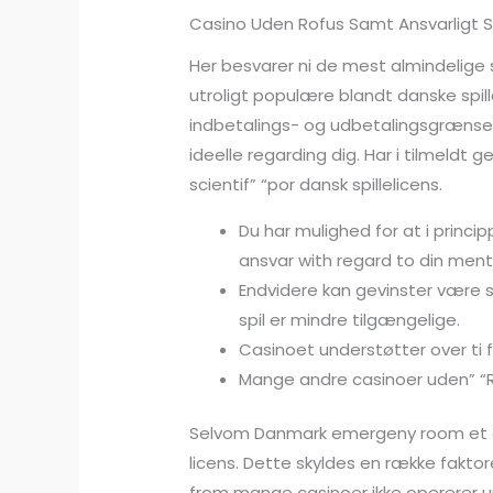
Casino Uden Rofus Samt Ansvarligt S
Her besvarer ni de mest almindelige 
utroligt populære blandt danske spill
indbetalings- og udbetalingsgrænser.
ideelle regarding dig. Har i tilmeldt g
scientif” “por dansk spillelicens.
Du har mulighed for at i princ
ansvar with regard to din men
Endvidere kan gevinster være s
spil er mindre tilgængelige.
Casinoet understøtter over ti 
Mange andre casinoer uden” “RO
Selvom Danmark emergeny room et at
licens. Dette skyldes en række faktor
from mange casinoer ikke opererer u