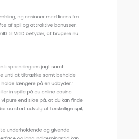
ambling, og casinoer med licens fra
te af spil og attraktive bonusser,
D til MitID betyder, at brugere nu
ig unti spændingens jagt samt
e unti at tiltrække samt beholde
 at holde længere på en udbyder.”
r in spille på ou online casino.
vi pure end sikre på, at du kan finde
 ou stort udvalg af forskellige spil,
nte underholdende og givende
erface og lang indlæsningstid kan