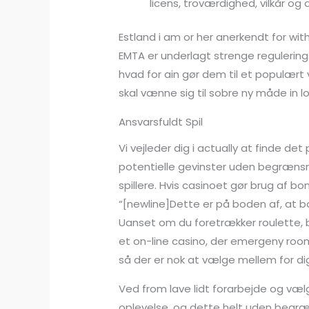
licens, troværdighed, vilkår og
Estland i am or her anerkendt for wit
EMTA er underlagt strenge regulerings
hvad for ain gør dem til et populært
skal vænne sig til sobre ny måde in l
Ansvarsfuldt Spil
Vi vejleder dig i actually at finde d
potentielle gevinster uden begrænsn
spillere. Hvis casinoet gør brug af b
“[newline]Dette er på boden af, at bo
Uanset om du foretrækker roulette, ba
et on-line casino, der emergeny room 
så der er nok at vælge mellem for d
Ved from lave lidt forarbejde og v
oplevelse, og dette helt uden begræ