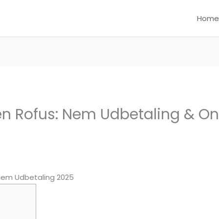
Home
n Rofus: Nem Udbetaling & On
Nem Udbetaling 2025