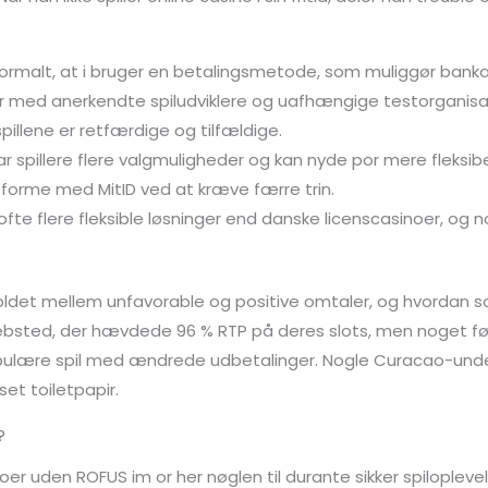
rmalt, at i bruger en betalingsmetode, som muliggør bankau
der med anerkendte spiludviklere og uafhængige testorganis
 spillene er retfærdige og tilfældige.
r spillere flere valgmuligheder og kan nyde por mere fleksibe
atforme med MitID ved at kræve færre trin.
fte flere fleksible løsninger end danske licenscasinoer, og 
holdet mellem unfavorable og positive omtaler, og hvordan s
bsted, der hævdede 96 % RTP på deres slots, men noget følte
opulære spil med ændrede udbetalinger. Nogle Curacao-unde
et toiletpapir.
?
er uden ROFUS im or her nøglen til durante sikker spiloplev