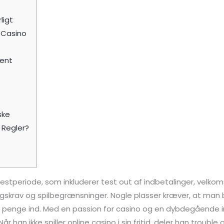
ligt
e Casino
ment
ske
 Regler?
periode, som inkluderer test out af indbetalinger, velkomstt
gskrav og spilbegrænsninger. Nogle plasser kræver, at man
 penge ind. Med en passion for casino og en dybdegående in
Når han ikke spiller online casino i sin fritid, deler han tro