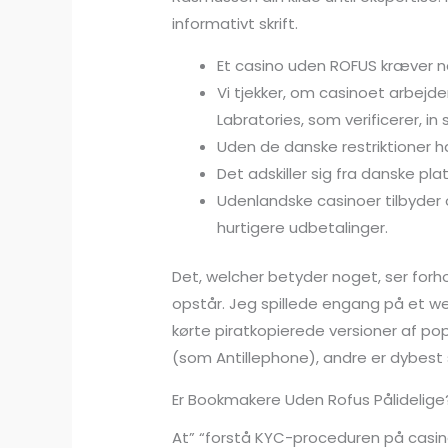
informativt skrift.
Et casino uden ROFUS kræver no
Vi tjekker, om casinoet arbej
Labratories, som verificerer, in
Uden de danske restriktioner ha
Det adskiller sig fra danske pl
Udenlandske casinoer tilbyder o
hurtigere udbetalinger.
Det, welcher betyder noget, ser for
opstår. Jeg spillede engang på et we
kørte piratkopierede versioner af p
(som Antillephone), andre er dybest s
Er Bookmakere Uden Rofus Pålidelige
At” “forstå KYC-proceduren på casino