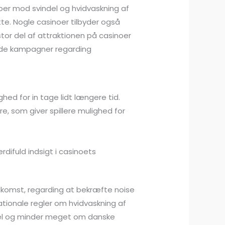
oer mod svindel og hvidvaskning af
te. Nogle casinoer tilbyder også
or del af attraktionen på casinoer
ende kampagner regarding
hed for in tage lidt længere tid.
e, som giver spillere mulighed for
difuld indsigt i casinoets
dkomst, regarding at bekræfte noise
ationale regler om hvidvaskning af
nkel og minder meget om danske