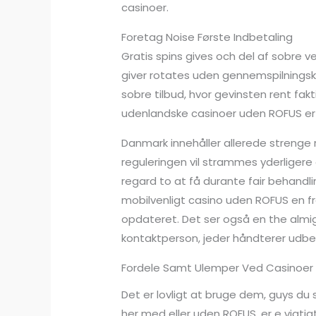
casinoer.
Foretag Noise Første Indbetaling
Gratis spins gives och del af sobre
giver rotates uden gennemspilningsk
sobre tilbud, hvor gevinsten rent fa
udenlandske casinoer uden ROFUS er
Danmark innehåller allerede strenge
reguleringen vil strammes yderligere 
regard to at få durante fair behandli
mobilvenligt casino uden ROFUS en fr
opdateret. Det ser også en the almigh
kontaktperson, jeder håndterer udbet
Fordele Samt Ulemper Ved Casinoer
Det er lovligt at bruge dem, guys du 
her med eller uden ROFUS, er e vigti