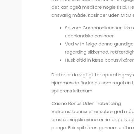
det kan også medføre nogle risici. H
ansvarlig måde. Kasinoer uden MitID e
Selvom Curacao-licensen ikke e
udenlandske casinoer.
Ved with følge denne grundige 
regarding sikkerhed, retfærdig
Husk altid in læse bonusvilkår
Derfor er de vigtigt for operating-sy
hjemmeside finder du som regel en ty
spillerens kriterium.
Casino Bonus Uden Indbetaling
Velkomstbonusser er sobre god måde i
omsætningskravene er rimelige. Nogle
penge. Fair spil sikres gennem uafh