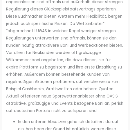
angeschlossen sind oftmals und außerhalb dieser strengen
Regulierung dieses Glücksspielstaatsvertrags operieren.
Diese Buchmacher bieten Wettern mehr Flexibilität, bergen
jedoch auch spezifische Risiken. Da Wettanbieter”
“abgerechnet LUGAS in welcher Regel weniger strengen
Regulierungen unterworfen sind oftmals, können sie den
Kunden häufig attraktivere Boni und Werbeaktionen bieten.
Vor allem für Neukunden werden oft großzügige
Willkommensboni angeboten, die dazu dienen, sie für
expire Plattform zu begeistern und ihre erste Einzahlung zu
erhöhen. Außerdem können bestehende Kunden von
regelmäßigen Aktionen profitieren, auf welche weise zum
Beispiel Cashbacks, Gratiswetten oder höhere Quoten.
Aktuell offerieren neue Sportwettenanbieter ohne OASIS
attraktive, großzügige und Events bezogene Boni an, perish
auf deutschen Portale nicht zu aufspüren sind.
In den unteren Absätzen gehe ich detailliert darauf
ein, has been der Grund ist natürlich, warum diese