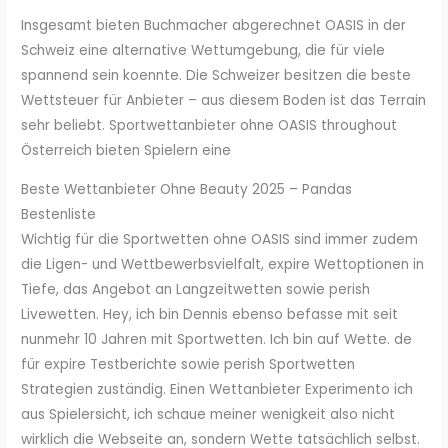
Insgesamt bieten Buchmacher abgerechnet OASIS in der
Schweiz eine alternative Wettumgebung, die für viele
spannend sein koennte. Die Schweizer besitzen die beste
Wettsteuer für Anbieter – aus diesem Boden ist das Terrain
sehr beliebt. Sportwettanbieter ohne OASIS throughout
Österreich bieten Spielern eine
Beste Wettanbieter Ohne Beauty 2025 – Pandas
Bestenliste
Wichtig für die Sportwetten ohne OASIS sind immer zudem
die Ligen- und Wettbewerbsvielfalt, expire Wettoptionen in
Tiefe, das Angebot an Langzeitwetten sowie perish
Livewetten. Hey, ich bin Dennis ebenso befasse mit seit
nunmehr 10 Jahren mit Sportwetten. Ich bin auf Wette. de
für expire Testberichte sowie perish Sportwetten
Strategien zuständig. Einen Wettanbieter Experimento ich
aus Spielersicht, ich schaue meiner wenigkeit also nicht
wirklich die Webseite an, sondern Wette tatsächlich selbst.