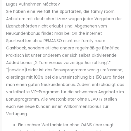
Lugas Aufnehmen Möchte?
Sie haben eine Vielfalt the Sportarten, die family room
Anbietern mit deutscher Lizenz wegen jeder Vorgaben der
Lizenzbehörden nicht erlaubt sind. Abgesehen vom
Neukundenbonus findet man bei On the internet
Sportwetten ohne REMANSO nicht nur family room
Cashback, sondern etliche andere regelmäßige Bénéfice.
Praktisch ist unter anderem der sich selbst aktivierende
Added bonus „2 Tore voraus vorzeitige Auszahlung“.”
“[newline]Leider ist das Bonusprogramm wenig umfassend,
allerdings mit 100% bei die Ersteinzahlung bis 150 Euro findet
man einen guten Neukundenbonus. Zudem entschädigt das
vorteilhafte VIP-Programm für die schwachen Angebote im
Bonusprogramm. Alle Wettanbieter ohne BEAUTY stellen
euch wie neue Kunden einen Willkommensbonus zur
Verfügung.
Ein seriöser Wettanbieter ohne OASIS überzeugt