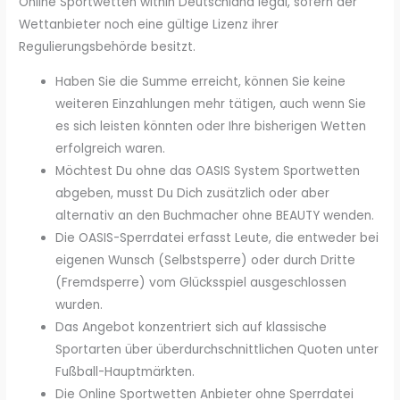
Online Sportwetten within Deutschland legal, sofern der
Wettanbieter noch eine gültige Lizenz ihrer
Regulierungsbehörde besitzt.
Haben Sie die Summe erreicht, können Sie keine
weiteren Einzahlungen mehr tätigen, auch wenn Sie
es sich leisten könnten oder Ihre bisherigen Wetten
erfolgreich waren.
Möchtest Du ohne das OASIS System Sportwetten
abgeben, musst Du Dich zusätzlich oder aber
alternativ an den Buchmacher ohne BEAUTY wenden.
Die OASIS-Sperrdatei erfasst Leute, die entweder bei
eigenen Wunsch (Selbstsperre) oder durch Dritte
(Fremdsperre) vom Glücksspiel ausgeschlossen
wurden.
Das Angebot konzentriert sich auf klassische
Sportarten über überdurchschnittlichen Quoten unter
Fußball-Hauptmärkten.
Die Online Sportwetten Anbieter ohne Sperrdatei