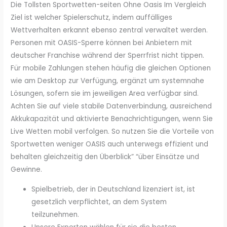
Die Tollsten Sportwetten-seiten Ohne Oasis Im Vergleich
Ziel ist welcher Spielerschutz, indem auffälliges
Wettverhalten erkannt ebenso zentral verwaltet werden.
Personen mit OASIS-Sperre können bei Anbietern mit
deutscher Franchise während der Sperrfrist nicht tippen.
Für mobile Zahlungen stehen häufig die gleichen Optionen
wie am Desktop zur Verfügung, ergänzt um systemnahe
Lösungen, sofern sie im jeweiligen Area verfügbar sind.
Achten Sie auf viele stabile Datenverbindung, ausreichend
Akkukapazität und aktivierte Benachrichtigungen, wenn Sie
Live Wetten mobil verfolgen. So nutzen Sie die Vorteile von
Sportwetten weniger OASIS auch unterwegs effizient und
behalten gleichzeitig den Überblick” “über Einsätze und
Gewinne.
Spielbetrieb, der in Deutschland lizenziert ist, ist
gesetzlich verpflichtet, an dem System
teilzunehmen.