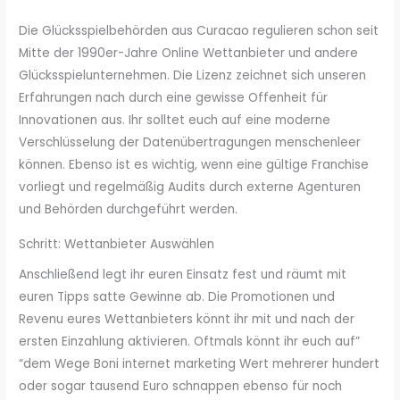
Die Glücksspielbehörden aus Curacao regulieren schon seit
Mitte der 1990er-Jahre Online Wettanbieter und andere
Glücksspielunternehmen. Die Lizenz zeichnet sich unseren
Erfahrungen nach durch eine gewisse Offenheit für
Innovationen aus. Ihr solltet euch auf eine moderne
Verschlüsselung der Datenübertragungen menschenleer
können. Ebenso ist es wichtig, wenn eine gültige Franchise
vorliegt und regelmäßig Audits durch externe Agenturen
und Behörden durchgeführt werden.
Schritt: Wettanbieter Auswählen
Anschließend legt ihr euren Einsatz fest und räumt mit
euren Tipps satte Gewinne ab. Die Promotionen und
Revenu eures Wettanbieters könnt ihr mit und nach der
ersten Einzahlung aktivieren. Oftmals könnt ihr euch auf”
“dem Wege Boni internet marketing Wert mehrerer hundert
oder sogar tausend Euro schnappen ebenso für noch