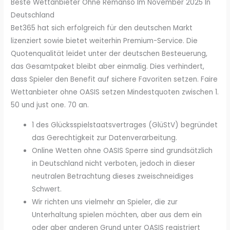
Beste Wettanbieter Ohne Remanso Im November 2025 In
Deutschland
Bet365 hat sich erfolgreich für den deutschen Markt
lizenziert sowie bietet weiterhin Premium-Service. Die
Quotenqualität leidet unter der deutschen Besteuerung,
das Gesamtpaket bleibt aber einmalig. Dies verhindert,
dass Spieler den Benefit auf sichere Favoriten setzen. Faire
Wettanbieter ohne OASIS setzen Mindestquoten zwischen 1.
50 und just one. 70 an.
1 des Glücksspielstaatsvertrages (GlüStV) begründet
das Gerechtigkeit zur Datenverarbeitung.
Online Wetten ohne OASIS Sperre sind grundsätzlich
in Deutschland nicht verboten, jedoch in dieser
neutralen Betrachtung dieses zweischneidiges
Schwert.
Wir richten uns vielmehr an Spieler, die zur
Unterhaltung spielen möchten, aber aus dem ein
oder aber anderen Grund unter OASIS registriert