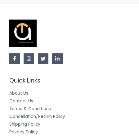
Quick Links
About Us
Contact Us
Terms & Conditions
Cancellation/Return Policy
Shipping Policy
Privacy Policy