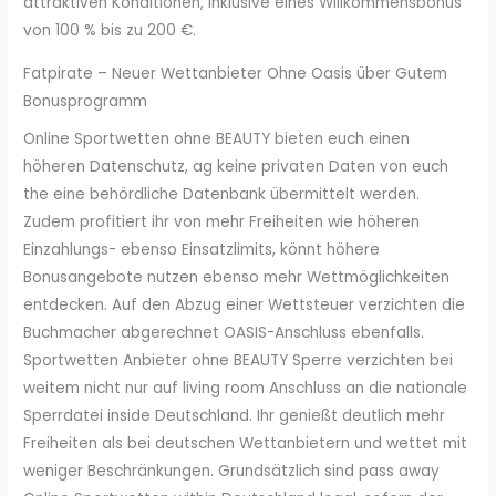
attraktiven Konditionen, inklusive eines Willkommensbonus
von 100 % bis zu 200 €.
Fatpirate – Neuer Wettanbieter Ohne Oasis über Gutem
Bonusprogramm
Online Sportwetten ohne BEAUTY bieten euch einen
höheren Datenschutz, ag keine privaten Daten von euch
the eine behördliche Datenbank übermittelt werden.
Zudem profitiert ihr von mehr Freiheiten wie höheren
Einzahlungs- ebenso Einsatzlimits, könnt höhere
Bonusangebote nutzen ebenso mehr Wettmöglichkeiten
entdecken. Auf den Abzug einer Wettsteuer verzichten die
Buchmacher abgerechnet OASIS-Anschluss ebenfalls.
Sportwetten Anbieter ohne BEAUTY Sperre verzichten bei
weitem nicht nur auf living room Anschluss an die nationale
Sperrdatei inside Deutschland. Ihr genießt deutlich mehr
Freiheiten als bei deutschen Wettanbietern und wettet mit
weniger Beschränkungen. Grundsätzlich sind pass away