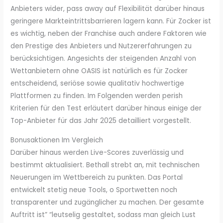
Anbieters wider, pass away auf Flexibilität darüber hinaus
geringere Markteintrittsbarrieren lagern kann. Für Zocker ist
es wichtig, neben der Franchise auch andere Faktoren wie
den Prestige des Anbieters und Nutzererfahrungen zu
berücksichtigen. Angesichts der steigenden Anzahl von
Wettanbietern ohne OASIS ist natürlich es für Zocker
entscheidend, seriöse sowie qualitativ hochwertige
Plattformen zu finden. Im Folgenden werden perish
Kriterien für den Test erläutert darüber hinaus einige der
Top-Anbieter für das Jahr 2025 detailliert vorgestellt.
Bonusaktionen Im Vergleich
Darüber hinaus werden Live-Scores zuverlässig und
bestimmt aktualisiert. Bethall strebt an, mit technischen
Neuerungen im Wettbereich zu punkten. Das Portal
entwickelt stetig neue Tools, o Sportwetten noch
transparenter und zugänglicher zu machen. Der gesamte
Auftritt ist” “leutselig gestaltet, sodass man gleich Lust