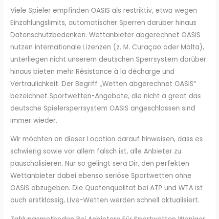
Viele Spieler empfinden OASIS als restriktiv, etwa wegen
Einzahlungslimits, automatischer Sperren darüber hinaus
Datenschutzbedenken. Wettanbieter abgerechnet OASIS
nutzen internationale Lizenzen (z. M. Curaçao oder Malta),
unterliegen nicht unserem deutschen Sperrsystem darüber
hinaus bieten mehr Résistance à la décharge und
Vertraulichkeit. Der Begriff „Wetten abgerechnet OASIS“
bezeichnet Sportwetten-Angebote, die nicht a great das
deutsche Spielersperrsystem OASIS angeschlossen sind
immer wieder.
Wir möchten an dieser Location darauf hinweisen, dass es
schwierig sowie vor allem falsch ist, alle Anbieter zu
pauschalisieren. Nur so gelingt sera Dir, den perfekten
Wettanbieter dabei ebenso seriöse Sportwetten ohne
OASIS abzugeben. Die Quotenqualität bei ATP und WTA ist
auch erstklassig, Live-Wetten werden schnell aktualisiert.