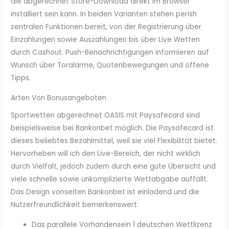
die abgerechnet Store-Download direkt im Browser
installiert sein kann. In beiden Varianten stehen perish
zentralen Funktionen bereit, von der Registrierung über
Einzahlungen sowie Auszahlungen bis über Live Wetten
durch Cashout. Push-Benachrichtigungen informieren auf
Wunsch über Toralarme, Quotenbewegungen und offene
Tipps.
Arten Von Bonusangeboten
Sportwetten abgerechnet OASIS mit Paysafecard sind
beispielsweise bei Bankonbet möglich. Die Paysafecard ist
dieses beliebtes Bezahlmittel, weil sie viel Flexibilität bietet.
Hervorheben will ich den Live-Bereich, der nicht wirklich
durch Vielfalt, jedoch zudem durch eine gute Übersicht und
viele schnelle sowie unkomplizierte Wettabgabe auffällt.
Das Design vonseiten Bankonbet ist einladend und die
Nutzerfreundlichkeit bemerkenswert.
Das parallele Vorhandensein 1 deutschen Wettlizenz