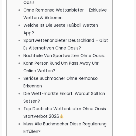
Oasis
Ohne Remanso Wettanbieter – Exklusive
Wetten & Aktionen
Welche Ist Die Beste Fußball Wetten
App?
Sportwettenanbieter Deutschland – Gibt
Es Alternativen Ohne Oasis?
Nachteile Von Sportwetten Ohne Oasis:
Kann Person Rund Um Pass Away Uhr
Online Wetten?
Seriöse Buchmacher Ohne Remanso
Erkennen
Die Wett-märkte Erklärt: Worauf Soll Ich
Setzen?
Top Deutsche Wettanbieter Ohne Oasis
Startverbot 2026
Muss Alle Buchmacher Diese Regulierung
Erfüllen?