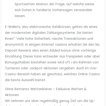
Sportwetten ebenso der Frage, auf welche weise
sich Daten in fundierte Vorhersagen verwandeln
lassen.
E-Wallets, also elektronische Geldbörsen, gelten als eines
der modernsten digitalen Zahlungssysteme. Sie bieten
Ihnen” “viele hohe Sicherheit, rasche Transaktionen und
Anonymität. In einigen Internet casinos erhalten Sie den No
Deposit Reward, also einen Added bonus ohne vorherige
Einzahlung. Dieser kann entweder aus Freispielen oder aber
Bonusguthaben bestehen sowie wird oft i am Rahmen von
Turnieren oder Jackpot-Aktionen vergeben. Auch im Live-
Casino-Bereich haben wir geschaut, welches Online Casino
die beste Auswahl bietet.
Ohne Remanso Wettanbieter – Exklusive Wetten &
Aktionen
Wir nehmen uns aber regelmäßig genug Zeit um die Up-