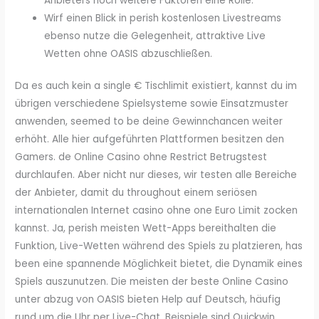
Anbieters noch weitere Faktoren eine Rolle.
Wirf einen Blick in perish kostenlosen Livestreams
ebenso nutze die Gelegenheit, attraktive Live
Wetten ohne OASIS abzuschließen.
Da es auch kein a single € Tischlimit existiert, kannst du im
übrigen verschiedene Spielsysteme sowie Einsatzmuster
anwenden, seemed to be deine Gewinnchancen weiter
erhöht. Alle hier aufgeführten Plattformen besitzen den
Gamers. de Online Casino ohne Restrict Betrugstest
durchlaufen. Aber nicht nur dieses, wir testen alle Bereiche
der Anbieter, damit du throughout einem seriösen
internationalen Internet casino ohne one Euro Limit zocken
kannst. Ja, perish meisten Wett-Apps bereithalten die
Funktion, Live-Wetten während des Spiels zu platzieren, has
been eine spannende Möglichkeit bietet, die Dynamik eines
Spiels auszunutzen. Die meisten der beste Online Casino
unter abzug von OASIS bieten Help auf Deutsch, häufig
rund um die Uhr per Live-Chat. Beispiele sind Quickwin,