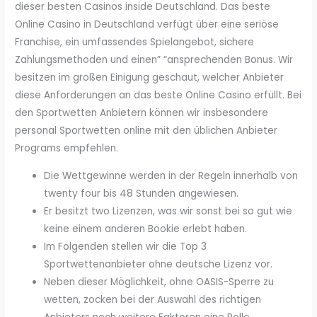
dieser besten Casinos inside Deutschland. Das beste
Online Casino in Deutschland verfügt über eine seriöse
Franchise, ein umfassendes Spielangebot, sichere
Zahlungsmethoden und einen” “ansprechenden Bonus. Wir
besitzen im großen Einigung geschaut, welcher Anbieter
diese Anforderungen an das beste Online Casino erfüllt. Bei
den Sportwetten Anbietern können wir insbesondere
personal Sportwetten online mit den üblichen Anbieter
Programs empfehlen.
Die Wettgewinne werden in der Regeln innerhalb von
twenty four bis 48 Stunden angewiesen.
Er besitzt two Lizenzen, was wir sonst bei so gut wie
keine einem anderen Bookie erlebt haben.
Im Folgenden stellen wir die Top 3
Sportwettenanbieter ohne deutsche Lizenz vor.
Neben dieser Möglichkeit, ohne OASIS-Sperre zu
wetten, zocken bei der Auswahl des richtigen