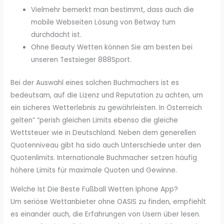
Vielmehr bemerkt man bestimmt, dass auch die
mobile Webseiten Lösung von Betway tum
durchdacht ist.
Ohne Beauty Wetten können Sie am besten bei
unseren Testsieger 888Sport.
Bei der Auswahl eines solchen Buchmachers ist es
bedeutsam, auf die Lizenz und Reputation zu achten, um
ein sicheres Wetterlebnis zu gewährleisten. In Österreich
gelten” “perish gleichen Limits ebenso die gleiche
Wettsteuer wie in Deutschland. Neben dem generellen
Quoten­niveau gibt ha sido auch Unterschiede unter den
Quotenlimits. Internationale Buchmacher setzen häufig
höhere Limits für maximale Quoten und Gewinne.
Welche Ist Die Beste Fußball Wetten Iphone App?
Um seriöse Wettanbieter ohne OASIS zu finden, empfiehlt
es einander auch, die Erfahrungen von Usern über lesen.