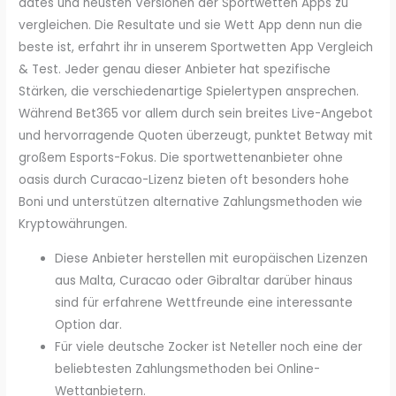
dates und neusten Versionen der Sportwetten Apps zu
vergleichen. Die Resultate und sie Wett App denn nun die
beste ist, erfahrt ihr in unserem Sportwetten App Vergleich
& Test. Jeder genau dieser Anbieter hat spezifische
Stärken, die verschiedenartige Spielertypen ansprechen.
Während Bet365 vor allem durch sein breites Live-Angebot
und hervorragende Quoten überzeugt, punktet Betway mit
großem Esports-Fokus. Die sportwettenanbieter ohne
oasis durch Curacao-Lizenz bieten oft besonders hohe
Boni und unterstützen alternative Zahlungsmethoden wie
Kryptowährungen.
Diese Anbieter herstellen mit europäischen Lizenzen
aus Malta, Curacao oder Gibraltar darüber hinaus
sind für erfahrene Wettfreunde eine interessante
Option dar.
Für viele deutsche Zocker ist Neteller noch eine der
beliebtesten Zahlungsmethoden bei Online-
Wettanbietern.