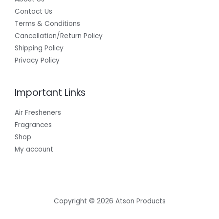
Contact Us
Terms & Conditions
Cancellation/Return Policy
Shipping Policy
Privacy Policy
Important Links
Air Fresheners
Fragrances
Shop
My account
Copyright © 2026 Atson Products