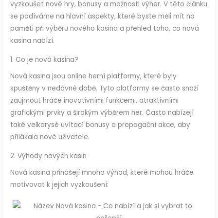
vyzkoušet nové hry, bonusy a možnosti výher. V této článku
se podíváme na hlavní aspekty, které byste měli mít na
paměti při výběru nového kasina a přehled toho, co nová
kasina nabízí.
1. Co je nová kasina?
Nová kasina jsou online herní platformy, které byly
spuštěny v nedávné době. Tyto platformy se často snaží
zaujmout hráče inovativními funkcemi, atraktivními
grafickými prvky a širokým výběrem her. Často nabízejí
také velkorysé uvítací bonusy a propagační akce, aby
přilákala nové uživatele.
2. Výhody nových kasin
Nová kasina přinášejí mnoho výhod, které mohou hráče
motivovat k jejich vyzkoušení: