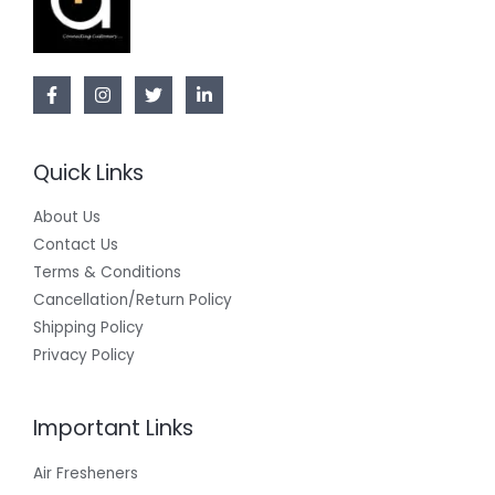
Quick Links
About Us
Contact Us
Terms & Conditions
Cancellation/Return Policy
Shipping Policy
Privacy Policy
Important Links
Air Fresheners