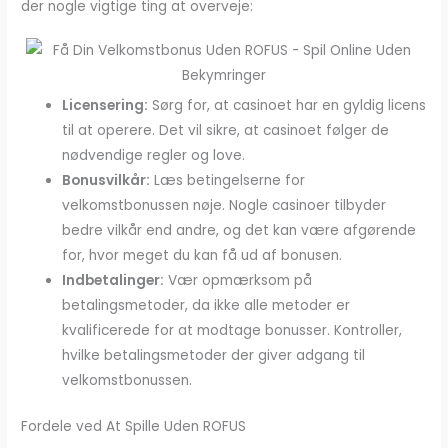
der nogle vigtige ting at overveje:
Licensering:
Sørg for, at casinoet har en gyldig licens
til at operere. Det vil sikre, at casinoet følger de
nødvendige regler og love.
Bonusvilkår:
Læs betingelserne for
velkomstbonussen nøje. Nogle casinoer tilbyder
bedre vilkår end andre, og det kan være afgørende
for, hvor meget du kan få ud af bonusen.
Indbetalinger:
Vær opmærksom på
betalingsmetoder, da ikke alle metoder er
kvalificerede for at modtage bonusser. Kontroller,
hvilke betalingsmetoder der giver adgang til
velkomstbonussen.
Fordele ved At Spille Uden ROFUS