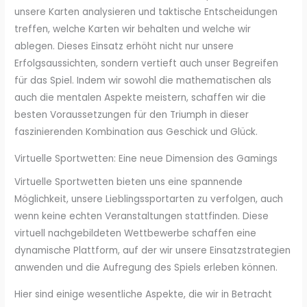
unsere Karten analysieren und taktische Entscheidungen
treffen, welche Karten wir behalten und welche wir
ablegen. Dieses Einsatz erhöht nicht nur unsere
Erfolgsaussichten, sondern vertieft auch unser Begreifen
für das Spiel. Indem wir sowohl die mathematischen als
auch die mentalen Aspekte meistern, schaffen wir die
besten Voraussetzungen für den Triumph in dieser
faszinierenden Kombination aus Geschick und Glück.
Virtuelle Sportwetten: Eine neue Dimension des Gamings
Virtuelle Sportwetten bieten uns eine spannende
Möglichkeit, unsere Lieblingssportarten zu verfolgen, auch
wenn keine echten Veranstaltungen stattfinden. Diese
virtuell nachgebildeten Wettbewerbe schaffen eine
dynamische Plattform, auf der wir unsere Einsatzstrategien
anwenden und die Aufregung des Spiels erleben können.
Hier sind einige wesentliche Aspekte, die wir in Betracht