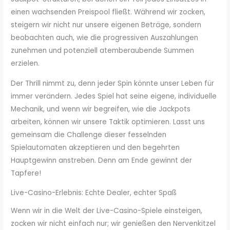
einen wachsenden Preispool fließt. Während wir zocken,
steigern wir nicht nur unsere eigenen Beträge, sondern
beobachten auch, wie die progressiven Auszahlungen
zunehmen und potenziell atemberaubende Summen
erzielen.
Der Thrill nimmt zu, denn jeder Spin könnte unser Leben für
immer verändern. Jedes Spiel hat seine eigene, individuelle
Mechanik, und wenn wir begreifen, wie die Jackpots
arbeiten, können wir unsere Taktik optimieren. Lasst uns
gemeinsam die Challenge dieser fesselnden
Spielautomaten akzeptieren und den begehrten
Hauptgewinn anstreben. Denn am Ende gewinnt der
Tapfere!
Live-Casino-Erlebnis: Echte Dealer, echter Spaß
Wenn wir in die Welt der Live-Casino-Spiele einsteigen,
zocken wir nicht einfach nur; wir genießen den Nervenkitzel