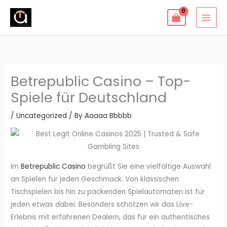
Skip
to
content
Betrepublic Casino – Top-
Spiele für Deutschland
/
Uncategorized
/ By
Aaaaa Bbbbb
Im
Betrepublic Casino
begrüßt Sie eine vielfältige Auswahl
an Spielen für jeden Geschmack. Von klassischen
Tischspielen bis hin zu packenden Spielautomaten ist für
jeden etwas dabei. Besonders schätzen wir das Live-
Erlebnis mit erfahrenen Dealern, das für ein authentisches