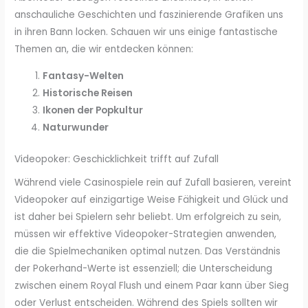
anschauliche Geschichten und faszinierende Grafiken uns
in ihren Bann locken. Schauen wir uns einige fantastische
Themen an, die wir entdecken können:
Fantasy-Welten
Historische Reisen
Ikonen der Popkultur
Naturwunder
Videopoker: Geschicklichkeit trifft auf Zufall
Während viele Casinospiele rein auf Zufall basieren, vereint
Videopoker auf einzigartige Weise Fähigkeit und Glück und
ist daher bei Spielern sehr beliebt. Um erfolgreich zu sein,
müssen wir effektive Videopoker-Strategien anwenden,
die die Spielmechaniken optimal nutzen. Das Verständnis
der Pokerhand-Werte ist essenziell; die Unterscheidung
zwischen einem Royal Flush und einem Paar kann über Sieg
oder Verlust entscheiden. Während des Spiels sollten wir