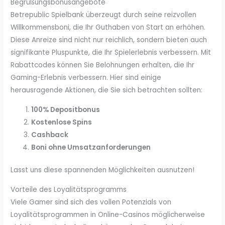
Begrüßungsbonusangebote
Betrepublic Spielbank überzeugt durch seine reizvollen
Willkommensboni, die Ihr Guthaben von Start an erhöhen.
Diese Anreize sind nicht nur reichlich, sondern bieten auch
signifikante Pluspunkte, die Ihr Spielerlebnis verbessern. Mit
Rabattcodes können Sie Belohnungen erhalten, die Ihr
Gaming-Erlebnis verbessern. Hier sind einige
herausragende Aktionen, die Sie sich betrachten sollten:
100% Depositbonus
Kostenlose Spins
Cashback
Boni ohne Umsatzanforderungen
Lasst uns diese spannenden Möglichkeiten ausnutzen!
Vorteile des Loyalitätsprogramms
Viele Gamer sind sich des vollen Potenzials von
Loyalitätsprogrammen in Online-Casinos möglicherweise